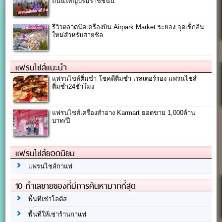
ถนนใหญ่บรมราชชนนี
รีวิวตลาดนัดเครื่องบิน Airpark Market ระยอง จุดเช็กอิน
ใหม่สำหรับสายชิล
แฟรนไชส์แนะนำ
แฟรนไชส์ติ่มซำ โชคดีติ่มซำ เรสเตอร์รอง แฟรนไชส์
ติ่มซำ24ชั่วโมง
แฟรนไชส์เครื่องสำอาง Karmart ยอดขาย 1,000ล้าน
บาท/ปี
แฟรนไชส์ยอดนิยม
แฟรนไชส์กาแฟ
10 ทำเลขายของที่มีการค้นหามากที่สุด
พื้นที่เช่าโลตัส
พื้นที่ให้เช่าร้านกาแฟ