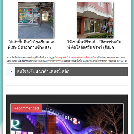
ทำผม พุทธบูชา ซอย 17
ให้เช่าพื้นที่หน้าโรงเรียนสอน
ให้เช่าพื้นทีร้านค้า ใต้อพาร์ทเม้น
พิเศษ มีตรอกด้านข้าง และ
ท์ ติดโลตัสศรีนคริทร์ (สี่แยก
ห้องน้ำ
เทพารักษ์)
สนใจลงโฆษณาตำแหน่งนี้ คลิ๊ก
Recommended