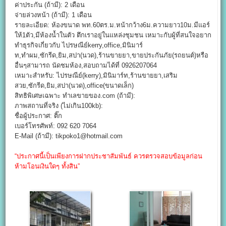
ค่าประกัน (ถ้ามี): 2 เดือน
จ่ายล่วงหน้า (ถ้ามี): 1 เดือน
รายละเอียด: ห้องขนาด พท.60ตร.ม.หน้ากว้าง6ม.ความยาว10ม.มีแอร์
ให้1ตัว,มีห้องน้ำในตัว ตึกเราอยู่ในแหล่งชุมชน เหมาะกับผู้ที่สนใจอยาก
ทำธุรกิจเกี่ยวกับ ไปรษณีย์kerry,office,มินิมาร์
ท,ทำผม,ซักรีด,ยิม,สปา(นวด),ร้านขายยา,ขายประกันภัย(รถยนต์)หรือ
อื่นๆสามารถ นัดชมห้อง,สอบถามได้ที่ 0926207064
เหมาะสำหรับ: ไปรษณีย์(kerry),มินิมาร์ท,ร้านขายยา,เสริม
สวย,ซักรีด,ยิม,สปา(นวด),office(ขนาดเล็ก)
สิทธิพิเศษเฉพาะ ทำเลขายของ.com (ถ้ามี):
ภาพสถานที่จริง (ไม่เกิน100kb):
ชื่อผู้ประกาศ: ติ๊ก
เบอร์โทรศัพท์: 092 620 7064
E-Mail (ถ้ามี): tikpoko1@hotmail.com
“ประกาศนี้เป็นเพียงการฝากประชาสัมพันธ์ ควรตรวจสอบข้อมูลก่อน
ห้ามโอนเงินใดๆ ทั้งสิน”