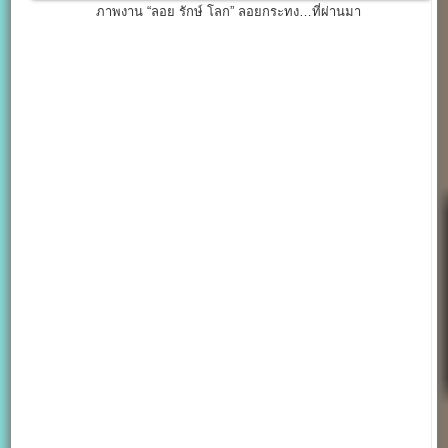
ภาพงาน “ลอย รักษ์ โลก” ลอยกระทง…ที่ผ่านมา