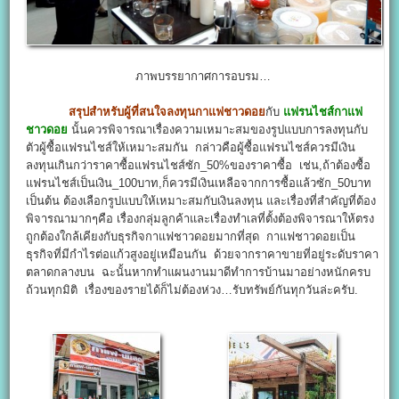
ภาพบรรยากาศการอบรม…
สรุปสำหรับผู้ที่สนใจลงทุนกาแฟชาวดอย
กับ
แฟรนไชส์กาแฟ
ชาวดอย
นั้นควรพิจารณาเรื่องความเหมาะสมของรูปแบบการลงทุนกับ
ตัวผู้ซื้อแฟรนไชส์ให้เหมาะสมกัน กล่าวคือผู้ซื้อแฟรนไชส์ควรมีเงิน
ลงทุนเกินกว่าราคาซื้อแฟรนไชส์ซัก_50%ของราคาซื้อ เช่น,ถ้าต้องซื้อ
แฟรนไชส์เป็นเงิน_100บาท,ก็ควรมีเงินเหลือจากการซื้อแล้วซัก_50บาท
เป็นต้น ต้องเลือกรูปแบบให้เหมาะสมกับเงินลงทุน และเรื่องที่สำคัญที่ต้อง
พิจารณามากๆคือ เรื่องกลุ่มลูกค้าและเรื่องทำเลที่ตั้งต้องพิจารณาให้ตรง
ถูกต้องใกล้เคียงกับธุรกิจกาแฟชาวดอยมากที่สุด กาแฟชาวดอยเป็น
ธุรกิจที่มีกำไรต่อแก้วสูงอยู่เหมือนกัน ด้วยจากราคาขายที่อยู่ระดับราคา
ตลาดกลางบน ฉะนั้นหากทำแผนงานมาดีทำการบ้านมาอย่างหนักครบ
ถ้วนทุกมิติ เรื่องของรายได้ก็ไม่ต้องห่วง…รับทรัพย์กันทุกวันล่ะครับ.