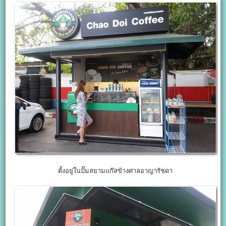
ตั้งอยู่ในปั๊มสยามแก๊สข้างศาลอาญารัชดา