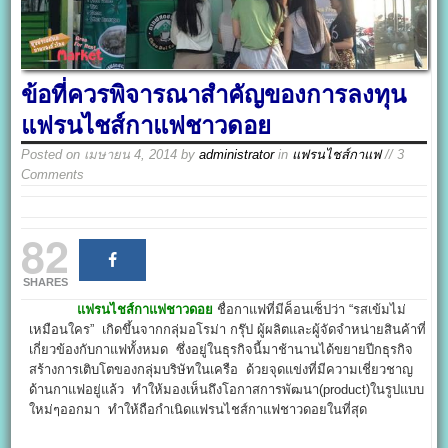
ข้อที่ควรพิจารณาสำคัญของการลงทุน
แฟรนไชส์กาแฟชาวดอย
Posted on
เมษายน 4, 2014
by
administrator
in
แฟรนไชส์กาแฟ
// 3
Comments
82
SHARES
แฟรนไชส์กาแฟชาวดอย
ชื่อกาแฟที่มีค็อนเซ็ปว่า “รสเข้มไม่
เหมือนใคร” เกิดขึ้นจากกลุ่มอโรม่า กรุ๊ป ผู้ผลิตและผู้จัดจำหน่ายสินค้าที่
เกี่ยวข้องกับกาแฟทั้งหมด ซึ่งอยู่ในธุรกิจนี้มาช้านานได้ขยายปีกธุรกิจ
สร้างการเติบโตของกลุ่มบริษัทในเครือ ด้วยจุดแข่งที่มีความเชี่ยวชาญ
ด้านกาแฟอยู่แล้ว ทำให้มองเห็นถึงโอกาสการพัฒนา(product)ในรูปแบบ
ใหม่ๆออกมา ทำให้ถือกำเนิดแฟรนไชส์กาแฟชาวดอยในที่สุด