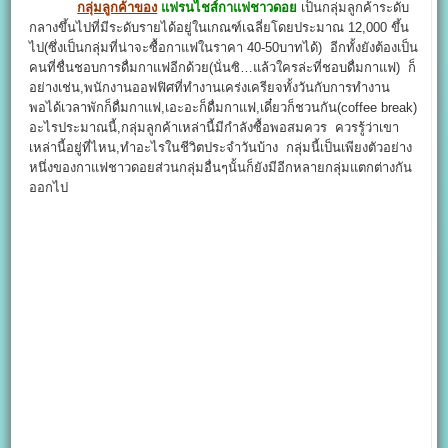
กลุ่มลูกค้าของ
แฟรนไชส์กาแฟชาวดอย
เป็นกลุ่มลูกค้าระดับ
กลางขึ้นไปที่มีระดับรายได้อยู่ในเกณฑ์เฉลี่ยโดยประมาณ 12,000 ขึ้น
ไป(ซึ่งเป็นกลุ่มที่น่าจะซื้อกาแฟในราคา 40-50บาทได้) อีกทั้งยังต้องเป็น
คนที่ชื่นชอบการดื่มกาแฟอีกด้วย(นั่นซิ…แล้วใครล่ะที่ชอบดื่มกาแฟ) ก็
อย่างเช่น,พนักงานออฟฟิศที่ทำงานเคร่งเครียจทั้งวันกับการทำงาน
พอได้เวลาพักก็ดื่มกาแฟ,เอะอะก็ดื่มกาแฟ,เดี๋ยวก็ชวนกัน(coffee break)
อะไรประมาณนี้,กลุ่มลูกค้าเหล่านี้มีกำลังซื้อพอสมควร ควรรู้ว่าเขา
เหล่านี้อยู่ที่ไหน,ทำอะไรในชีวิตประจำวันบ้าง กลุ่มนี้เป็นเพียงตัวอย่าง
หนึ่งของกาแฟชาวดอยส่วนกลุ่มอื่นๆนั้นก็ยังมีอีกหลายกลุ่มแตกต่างกัน
ออกไป