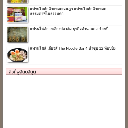
แฟรนไชส์กล้วยทอดเจษฎา แฟรนไชส์กล้วยทอด
ธรรมดาที่ไม่ธรรมดา
แฟรนไชส์ยายเลียงปลาส้ม ธุรกิจตำนานกว่าร้อยปี
แฟรนไชส์ เตี๋ยวส์ The Noodle Bar 4 น้ำซุป 12 ท้อปปิ้ง
ลิงก์ผู้สนับสนุน