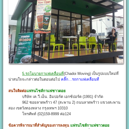
5.รถโมบายกาแฟเคลื่อนที่
(Chadoi Moving) เป็นรูปแบบใหม่ที่
น่าสนใจจะกล่าวต่อในตอนต่อไป
คลิ๊ก…รถกาแฟเคลื่อนที่
สนใจติดต่อ
แฟรนไชส์กาแฟชาวดอย
บริษัท เค.วี.เอ็น. อิมปอร์ต เอกซ์ปอร์ต (1991) จำกัด
962 ซอยลาดพร้าว 47 (สะพาน 2) ถนนลาดพร้าว แขวงสะพาน
สอง เขตวังทองหลาง กรุงเทพฯ 10310
โทรศัพท์ (02)159-8999 ต่อ124
ข้อควรพิจารณาที่สำคัญของการลงทุน
แฟรนไชส์กาแฟชาวดอย