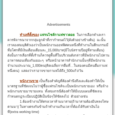
Advertisements
ทำเลที่ตั้งของ
แฟรนไชส์กาแฟชาวดอย
ในการเลือกทำเลเรา
ควรพิจารณาจากกลุ่มลูกค้าที่เรากำหนดไว้(ดังตัวอย่างข้างต้น) ฉะนั้น
เราลองสมมุติตัวเองว่าเป็นพนักงานออฟฟิศคนหนึ่งที่ทำงานในตึกแกรมมี่
ที่อโศกที่มีเงินเดือนเดือนละ_15,000บาท(มีโบนัสรายปีอยู่ที่สามเดือน)
ดังนั้นการเลือกที่ตั้งร้านก็ควรดูพื้นที่ในบริเวณดังกล่าวที่มีพนักงานไปทาน
อาหารตอนเที่ยงกันเยอะๆ หรือหน้าอาคารสำนักงานนั้นๆที่มีพนักงาน
จำนวนประมาณ_1,000คน(คิดเฉลี่ยการดื่มที่…ในสองคนมีคนดื่มกาแฟ
หนึ่งคน) แสดงว่าเราอาจขายกาแฟได้ถึง_500แก้ว/วัน
พนักงานขาย
เป็นเรื่องสำคัญที่ต้องคำนึงถึงและต้องทำให้เป็น
มาตรฐานที่ชัดเจนไม่ว่าผู้ซื้อแฟรนไชส์จะเป็นพนักงานขายเอง หรือจ้าง
พนักงานขายมาขายแทน ทั้งสองกรณีต้องทำให้มีแบบแผนที่ชัดเจน
กำหนดกฎระเบียบปฎิบัติเป็นข้อๆให้ชัดลงไป ตัวอย่างเช่น
1.ต้องเข้างานให้ตรงเวลาห้ามมาสาย(ถ้ามาสายต้องมีบทลงโทษ
ตามมา) ในทางตรงกันข้ามถ้าทำงานเกินเวลาก็ต้องได้รับค่าเงินโอ
ที(extra working time)