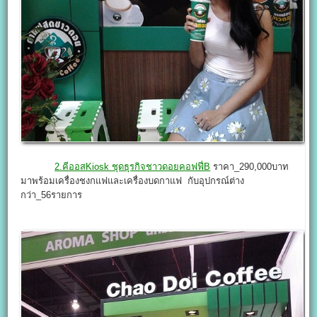
2.คีออสKiosk ชุดธุรกิจชาวดอยคอฟฟี่B
ราคา_290,000บาท
มาพร้อมเครื่องชงกแฟและเครื่องบดกาแฟ กับอุปกรณ์ต่าง
กว่า_56รายการ