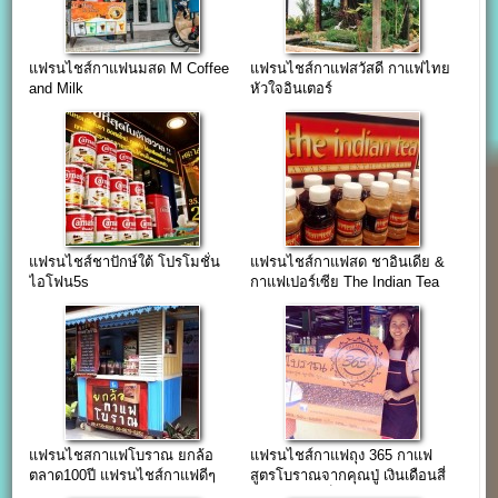
แฟรนไชส์กาแฟนมสด M Coffee
แฟรนไชส์กาแฟสวัสดี กาแฟไทย
and Milk
หัวใจอินเตอร์
แฟรนไชส์ชาปักษ์ใต้ โปรโมชั่น
แฟรนไชส์กาแฟสด ชาอินเดีย &
ไอโฟน5s
กาแฟเปอร์เซีย The Indian Tea
แฟรนไชสกาแฟโบราณ ยกล้อ
แฟรนไชส์กาแฟถุง 365 กาแฟ
ตลาด100ปี แฟรนไชส์กาแฟดีๆ
สูตรโบราณจากคุณปู่ เงินเดือนสี่
จากน้องฟ้าซีรี่ย์
หมื่นมาแลกก็ไม่ยอม