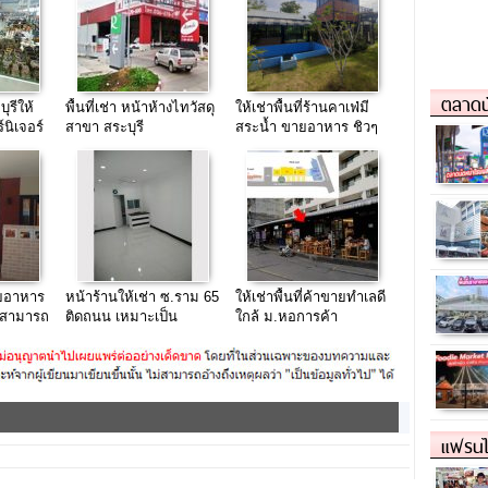
ตลาดน
ุรีให้
พื้นที่เช่า หน้าห้างไทวัสดุ
ให้เช่าพื้นที่ร้านคาเฟ่มี
์นิเจอร์
สาขา สระบุรี
สระน้ำ ขายอาหาร ชิวๆ
ละอื่นๆ
120 ตรว. แม่กลอง
สมุทรสงคราม
ายอาหาร
หน้าร้านให้เช่า ซ.ราม 65
ให้เช่าพื้นที่ค้าขายทำเลดี
ในสามารถ
ติดถนน เหมาะเป็น
ใกล้ ม.หอการค้า
้
สำนักงาน หรือร้านค้า
โครงการ The 27
Avenue ++
แฟรนไ