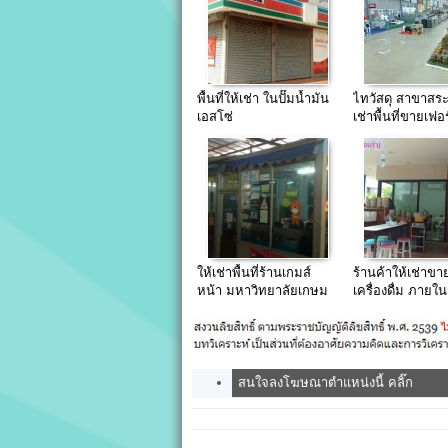
พื้นที่ให้เช่า ในปั๊มน้ำมัน
ไทวัสดุ สาขาสระบ
เอสโซ่
เช่าพื้นที่ขายเฟอร
ของตกแต่งบ้าน แ
ราคาถูก
ให้เช่าพื้นที่ร้านเกมส์
ร้านค้าให้เช่าข
หน้า มหาวิทยาลัยเกษม
เครื่องดื่ม ภาย
บัณฑิต(ซ.พัฒนาการ37
ประกอบอาหารได
สนใจลงโฆษณาตำแหน่งนี้ คลิ๊ก