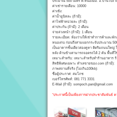
ประมาณ 500 เมตร ต.หนองอ้อ. อ.บ้านโป่ง จ.
ค่าเช่ารายเดือน: 10000
ค่าเซ้ง:
ค่าน้ำยูนิทละ (ถ้ามี):
ค่าไฟฟ้าหน่วยละ (ถ้ามี):
ค่าประกัน (ถ้ามี): 2 เดือน
จ่ายล่วงหน้า (ถ้ามี): 1 เดือน
รายละเอียด: ห้องว่างให้เช่าทำการค้าและพัก
หนองกบ ก่อนถึงสามแยกกระจับประมาณ 500 เ
เป็นอาคารชั้นเดียวสองคูหา ติดริมถนนใหญ่ ให
หลัง ด้านข้างสามารถจอดรถได้ 2 คัน พื้นที่
เหมาะสำหรับ: เหมาะสำหรับทำร้านอาหาร ร้า
สิทธิพิเศษเฉพาะ ทำเลขายของ.com (ถ้ามี):
ภาพสถานที่จริง (ไม่เกิน100kb):
ชื่อผู้ประกาศ: สมโภช
เบอร์โทรศัพท์: 081 771 3331
E-Mail (ถ้ามี): sompoch.pan@gmail.com
“ประกาศนี้เป็นเพียงการฝากประชาสัมพันธ์ ค