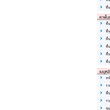
พื้
หาพื้น
พื้
พื้
พื้
พื
พื
พื้
เมนูหล
หน
รว
พื้
รว
ชุ