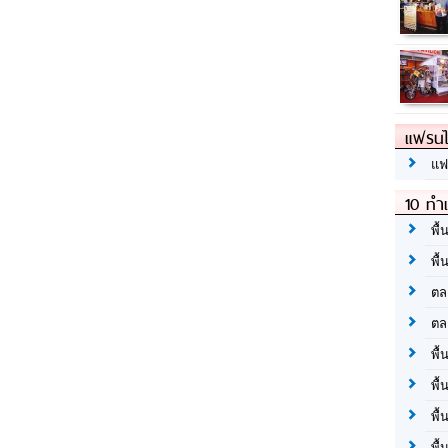
แฟรนไ
แฟ
10 ทำเ
พื้
พื้
ตล
ตล
พื้
พื้
พื้
พื้