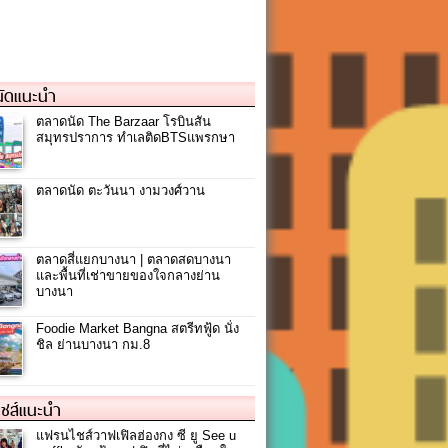
ัดแนะนำ
ตลาดนัด The Barzaar โรบินสัน
สมุทรปราการ ทำเลติดBTSแพรกษา
ตลาดนัด ตะวันนา งามวงศ์วาน
ตลาดสี่แยกบางนา | ตลาดสดบางนา
และพื้นที่เช่าขายของใจกลางย่าน
บางนา
Foodie Market Bangna สตรีทฟู้ด นั่ง
ชิล ย่านบางนา กม.8
ชส์แนะนำ
แฟรนไชส์วาฟเฟิลฮ่องกง ซี ยู See u