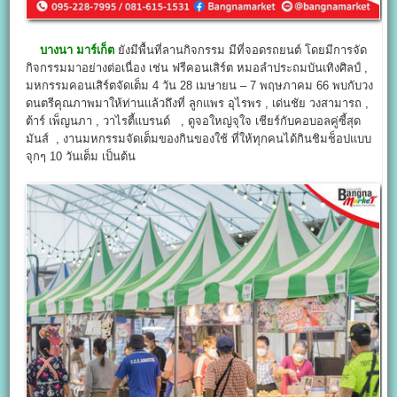
บางนา มาร์เก็ต
ยังมีพื้นที่ลานกิจกรรม มีที่จอดรถยนต์ โดยมีการจัด
กิจกรรมมาอย่างต่อเนื่อง เช่น ฟรีคอนเสิร์ต หมอลำประถมบันเทิงศิลป์ ,
มหกรรมคอนเสิร์ตจัดเต็ม 4 วัน 28 เมษายน – 7 พฤษภาคม 66 พบกับวง
ดนตรีคุณภาพมาให้ท่านเเล้วถึงที่ ลูกแพร อุไรพร , เด่นชัย วงสามารถ ,
ต้าร์ เพ็ญนภา , วาไรตี้แบรนด์ , ดูจอใหญ่จุใจ เชียร์กับคอบอลคู่ซี้สุด
มันส์ , งานมหกรรมจัดเต็มของกินของใช้ ที่ให้ทุกคนได้กินชิมช็อปแบบ
จุกๆ 10 วันเต็ม เป็นต้น