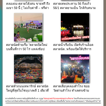
คลองถม-ตลาดโค้งสน ขายฟรี ถึง
ตลาดเทพประทาน 56 กิ่งแก้ว
เมษา 59 นี้ ( ไม่เก็บค่าที่ – ฟรีค่า
56/1 ตลาดยามเย็น ใกล้กับสนาม
ไฟฟ้า )
บินสุวรรณภูมิ
ตลาดนัดท้ายเรือ “ตลาดเปิดใหม่
ตลาดน้ำเรือบิน เปิดรับร้านล็อค
บนพื้นที่กว่า 50 ไร่ แหล่งช้อป
ตลาดนัด..พร้อมเปิดให้บริการ
แห่งใหม่เมืองสมุทรปราการ”
มกราคม 2565
ตลาดหัวถนนเทพารักษ์ ตลาดนัด
ตลาดเลียบคลองสำโรง ซอย
ใหญ่ที่สุดในโซนบางพลี 1 เดียวที่
วัดด่านสำโรง ทำเลตรงข้าม
ต้องมาลองสักครั้ง!!!
โครงการ Y Resident สุขุมวิท
113