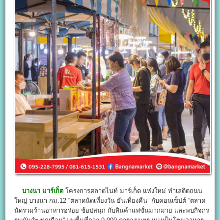
บางนา มาร์เก็ต
โครงการตลาดไนท์ มาร์เก็ต แห่งใหม่ ทำเลติดถนน
ใหญ่ บางนา กม.12 “ตลาดนัดเที่ยงวัน ยันเที่ยงคืน” กับคอนเซ็ปต์ “ตลาด
นัดรวมร้านอาหารอร่อย ช้อปสนุก กับสินค้าแฟชั่นมากมาย และพบกิจกร