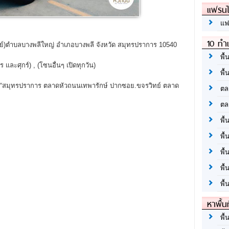
แฟรนไ
แฟ
10 ทำเ
ย์)ตำบลบางพลีใหญ่ อำเภอบางพลี จังหวัด สมุทรปราการ 10540
พื้
ร และศุกร์) , (โซนอื่นๆ เปิดทุกวัน)
พื้
.
่ “สมุทรปราการ ตลาดหัวถนนเทพารักษ์ ปากซอย.ขจรวิทย์ ตลาด
ตล
ตล
พื้
พื้
พื้
พื้
พื้
หาพื้น
พื้