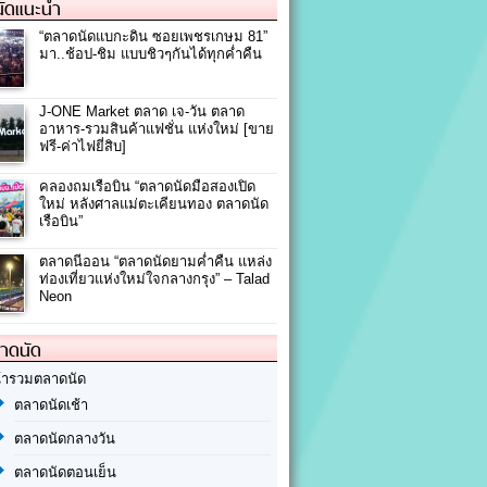
ัดแนะนำ
“ตลาดนัดแบกะดิน ซอยเพชรเกษม 81”
มา..ช้อป-ชิม แบบชิวๆกันได้ทุกค่ำคืน
J-ONE Market ตลาด เจ-วัน ตลาด
อาหาร-รวมสินค้าแฟชั่น แห่งใหม่ [ขาย
ฟรี-ค่าไฟยี่สิบ]
คลองถมเรือบิน “ตลาดนัดมือสองเปิด
ใหม่ หลังศาลแม่ตะเคียนทอง ตลาดนัด
เรือบิน”
ตลาดนีออน “ตลาดนัดยามค่ำคืน แหล่ง
ท่องเที่ยวแห่งใหม่ใจกลางกรุง” – Talad
Neon
ลาดนัด
้ารวมตลาดนัด
ตลาดนัดเช้า
ตลาดนัดกลางวัน
ตลาดนัดตอนเย็น