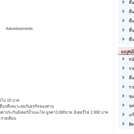
พื้
พื้
พื
Advertisements
พื
พื้
เมนูหล
หน
รว
พื้
รว
ชุ
่อไป 10 บาท
จุด
อื่นๆที่เหมาะสมกับธุรกิจของท่าน
บค่าประกันมิเตอร์น้ำและไฟ มูลค่า3,000บาท มิเตอร์ไฟ 2,000 บาท
เก
าะรายเดือน
ติด