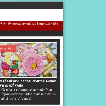
้นที่เช่า ที่ขายของ แฟรนไชส์ ร้านกาแฟ ธุรกิจ
ommended
ิตเครื่องสําอาง ธุรกิจคนขายรวย คนผลิต
 สนามรบนี้สุดหิน
ตเครื่องสําอาง ธุรกิจคนขายรวย คนผลิตก็รวย
นี้สุดหิน แต่หากผ่านไปได้ สามารถเอาชัยชนะ
่ต่อสู้ คำว่า “รวย”
[อ่านต่อ]