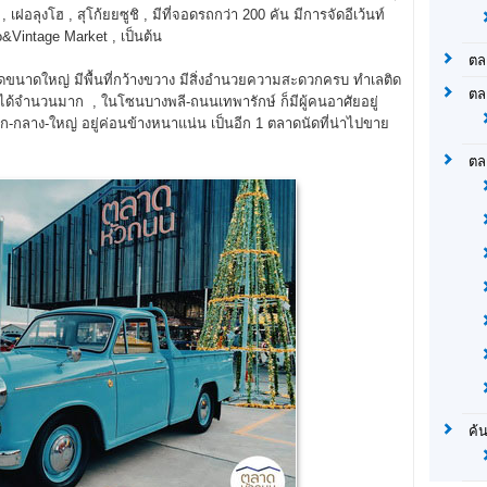
 เฝอลุงโฮ , สุโก้ยยซูชิ , มีที่จอดรถกว่า 200 คัน มีการจัดอีเว้นท์
o&Vintage Market , เป็นต้น
ตล
ขนาดใหญ่ มีพื้นที่กว้างขวาง มีสิ่งอำนวยความสะดวกครบ ทำเลติด
ตล
ด้จำนวนมาก , ในโซนบางพลี-ถนนเทพารักษ์ ก็มีผู้คนอาศัยอยู่
ก-กลาง-ใหญ่ อยู่ค่อนข้างหนาแน่น เป็นอีก 1 ตลาดนัดที่น่าไปขาย
ตล
ค้