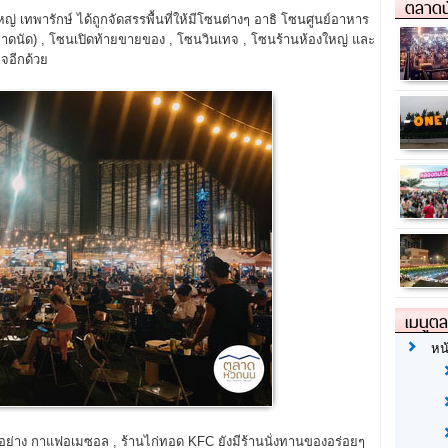
ตลาดน
 เทพารักษ์ ได้ถูกจัดสรรพื้นที่ให้มีโซนต่างๆ อาธิ โซนศูนย์อาหาร
ลาดนัด) , โซนเปิดท้ายขายของ , โซนวินเทจ , โซนร้านห้องใหญ่ และ
ิจอีกด้วย
เมนูต
หน
งอย่าง กาแฟอเมซอล , ร้านไก่ทอด KFC ยังมีร้านนั่งทานของอร่อยๆ