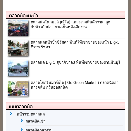
ตลาดนัดแนะนำ
ตลาดนัดโคกมะลิ (เจ้โอ)​ แหล่งรวมสินค้าราคาถูก
กับข้าวกับปลา-ยามเย็นหลังเลิกงาน
ตลาดนัดหน้าบิ๊กซีรัชดา พื้นที่ให้เช่าขายของหน้า Big-C
Extra รัชดา
ตลาดนัด Big C สุขาภิบาล3 พื้นที่เช่าขายของย่านมีนบุรี
ตลาดโกกรีนมาร์เก็ต ( Go Green Market ) ตลาดนัดอา
หารคลีน กรีนออแกนิค
เมนูตลาดนัด
หน้ารวมตลาดนัด
ตลาดนัดเช้า
ตลาดนัดกลางวัน