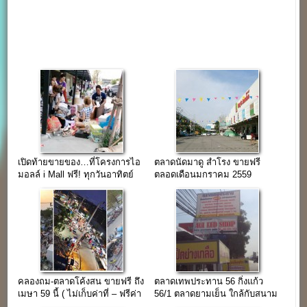
เปิดท้ายขายของ…ที่โครงการไอ
ตลาดนัดมาดู สำโรง ขายฟรี
มอลล์ i Mall ฟรี! ทุกวันอาทิตย์
ตลอดเดือนมกราคม 2559
คลองถม-ตลาดโค้งสน ขายฟรี ถึง
ตลาดเทพประทาน 56 กิ่งแก้ว
เมษา 59 นี้ ( ไม่เก็บค่าที่ – ฟรีค่า
56/1 ตลาดยามเย็น ใกล้กับสนาม
ไฟฟ้า )
บินสุวรรณภูมิ