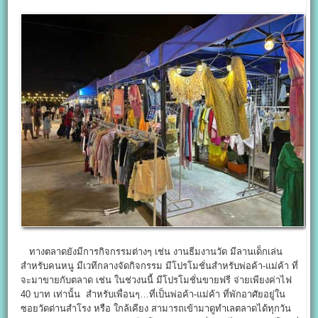
ทางตลาดยังมีการกิจกรรมต่างๆ เช่น งานธีมงานวัด มีลานเด็กเล่น
สำหรับคนหนู มีเวทีกลางจัดกิจกรรม มีโปรโมชั่นสำหรับพ่อค้า-แม่ค้า ที่
จะมาขายกับตลาด เช่น ในช่วงนนี้ มีโปรโมชั่นขายฟรี จ่ายเพียงค่าไฟ
40 บาท เท่านั้น สำหรับเพื่อนๆ…ที่เป็นพ่อค้า-แม่ค้า ที่พักอาศัยอยู่ใน
ซอยวัดด่านสำโรง หรือ ใกล้เคียง สามารถเข้ามาดูทำเลตลาดได้ทุกวัน