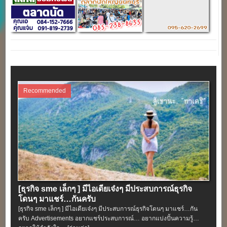
Recommended
[ธุรกิจ sme เล็กๆ ] มีไอเดียเจ๋งๆ มีประสบการณ์ธุรกิจ
โดนๆ มาแชร์…กันครับ
[ธุรกิจ sme เล็กๆ ] มีไอเดียเจ๋งๆ มีประสบการณ์ธุรกิจโดนๆ มาแชร์…กัน
ครับ Advertisements อยากแชร์ประสบการณ์… อยากแบ่งปั้นความรู้…