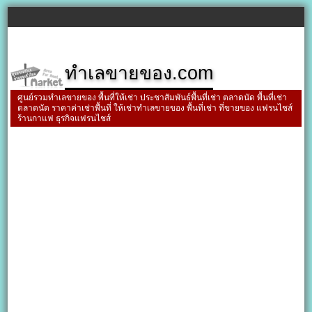
ทำเลขายของ.com
ศูนย์รวมทำเลขายของ พื้นที่ให้เช่า ประชาสัมพันธ์พื้นที่เช่า ตลาดนัด พื้นที่เช่า
ตลาดนัด ราคาค่าเช่าพื้นที่ ให้เช่าทำเลขายของ พื้นที่เช่า ที่ขายของ แฟรนไชส์
ร้านกาแฟ ธุรกิจแฟรนไชส์