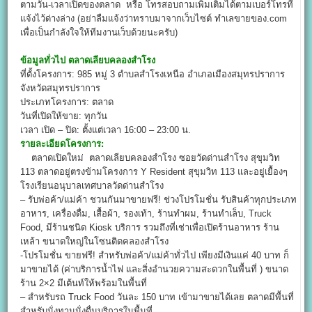
ตามวัน-เวลาเปิดของตลาด หรือ โทรสอบถามเพิ่มเติมได้ตามเบอร์โทรที่
แจ้งไว้ด่างล่าง (อย่าลืมแจ้งว่าทราบมาจากเว็บไซต์ ทำเลขายของ.com
เพื่อเป็นกำลังใจให้ทีมงานเว็บด้วยนะครับ)
ข้อมูลทั่วไป
ตลาดเลียบคลองสำโรง
ที่ตั้งโครงการ: 985 หมู่ 3 ตำบลสำโรงเหนือ อำเภอเมืองสมุทรปราการ
จังหวัดสมุทรปราการ
ประเภทโครงการ: ตลาด
วันที่เปิดให้ขาย: ทุกวัน
เวลา เปิด – ปิด: ตั้งแต่เวลา 16:00 – 23:00 น.
รายละเอียดโครงการ:
ตลาดเปิดใหม่ ตลาดเลียบคลองสำโรง ซอยวัดด่านสำโรง สุขุมวิท
113 ตลาดอยู่ตรงข้ามโครงการ Y Resident สุขุมวิท 113 และอยู่เยื้องๆ
โรงเรียนอนุบาลเทศบาลวัดด่านสำโรง
– รับพ่อค้า/แม่ค้า ชวนกันมาขายฟรี! ช่วงโปรโมชั่น รับสินค้าทุกประเภท
อาหาร, เครื่องดื่ม, เสื้อผ้า, รองเท้า, ร้านทำผม, ร้านทำเล็บ, Truck
Food, มีร้านชนิด Kiosk บริการ รวมถึงที่เช่าเพื่อเปิดร้านอาหาร ร้าน
เหล้า ขนาดใหญ่ในโซนติดคลองสำโรง
-โปรโมชั่น ขายฟรี! สำหรับพ่อค้า/แม่ค้าทั่วไป เพียงมีเงินแค่ 40 บาท ก็
มาขายได้ (ค่าบริการน้ำไฟ และสิ่งอำนวยความสะดวกในพื้นที่ ) ขนาด
ร้าน 2×2 มีเต้นท์ให้พร้อมในพื้นที่
– สำหรับรถ Truck Food วันละ 150 บาท เข้ามาขายได้เลย ตลาดมีพื้นที่
สำหรับนั่งทานนั่งดื่มบริการในพื้นที่