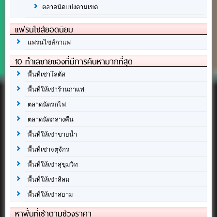
ตลาดนัดแบ่งตามเขต
แฟรนไชส์ยอดนิยม
แฟรนไชส์กาแฟ
10 ทำเลขายของที่มีการค้นหามากที่สุด
พื้นที่เช่าโลตัส
พื้นที่ให้เช่าร้านกาแฟ
ตลาดนัดรถไฟ
ตลาดนัดกลางคืน
พื้นที่ให้เช่าขายน้ำ
พื้นที่เช่าจตุจักร
พื้นที่ให้เช่าสุขุมวิท
พื้นที่ให้เช่าสีลม
พื้นที่ให้เช่าสยาม
หาพื้นที่เช่าตามช่วงราคา