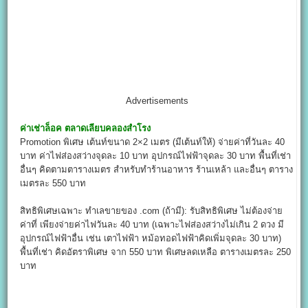
Advertisements
ค่าเช่าล็อค
ตลาดเลียบคลองสำโรง
Promotion พิเศษ เต้นท์ขนาด 2×2 เมตร (มีเต้นท์ให้) จ่ายค่าที่วันละ 40
บาท ค่าไฟส่องสว่างจุดละ 10 บาท อุปกรณ์ไฟฟ้าจุดละ 30 บาท พื้นที่เช่า
อื่นๆ คิดตามตารางเมตร สำหรับทำร้านอาหาร ร้านเหล้า และอื่นๆ ตาราง
เมตรละ 550 บาท
สิทธิพิเศษเฉพาะ ทำเลขายของ .com (ถ้ามี): รับสิทธิพิเศษ ไม่ต้องจ่าย
ค่าที่ เพียงจ่ายค่าไฟวันละ 40 บาท (เฉพาะไฟส่องสว่างไม่เกิน 2 ดวง มี
อุปกรณ์ไฟฟ้าอื่น เช่น เตาไฟฟ้า หม้อทอดไฟฟ้าคิดเพิ่มจุดละ 30 บาท)
พื้นที่เช่า คิดอัตราพิเศษ จาก 550 บาท พิเศษลดเหลือ ตารางเมตรละ 250
บาท