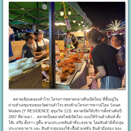
ตลาดเลียบคลองสำโรง โครงการตลาดกลางคืนเปิดใหม่ ที่ตั้งอยู่ใน
ย่านทำเลชุมชนซอยวัดด่านสำโรง ตรงข้ามโครงการทาวน์โฮม Smart
Modern (Y RESIDENCE สุขุมวิท 113) ตลาดเปิดให้บริการตั้งช่วงต้นปี
2567 ที่ผ่านมา… ตลาดเป็นตลาดสไตล์เปิดโล่ง แบบให้ร้านค้าเต้นท์-ตั้ง
โต๊ะ หรือ ตั้งราว ปูพื้น ตามประเภทสินค้าที่จะลงขาย โดยสินค้ามีทั้งกลุ่ม
ประเภทอาหาร และ สินค้ากลุ่มของใช้-เสื้อผ้าแฟชั่น สินค้ามือสอง ของ