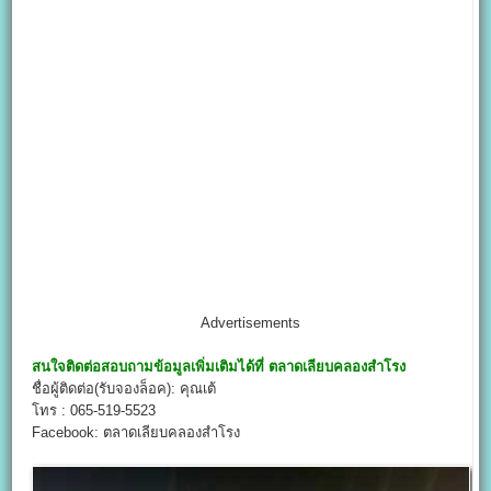
Advertisements
สนใจติดต่อสอบถามข้อมูลเพิ่มเติมได้ที่
ตลาดเลียบคลองสำโรง
ชื่อผู้ติดต่อ(รับจองล็อค): คุณเต้
โทร : 065-519-5523
Facebook: ตลาดเลียบคลองสำโรง