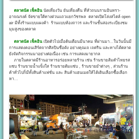
ตลาดนัด เช็คอิน
นัดเที่ยงวัน ยันเที่ยงคืน ที่หัวถนนรามอินทรา-
อาจณรงค์ จัดขายใต้ทางด่วนแถวแยกวัชรพล ตลาดเปิดโล่งสไตล์ open
air มีทั้งร้านแบบแผงค้า ร้านแบบห้องถาวร และร้านชั้นสองระเบียงชม
มุมสูงของตลาด
ตลาดนัด เช็คอิน
เปิดตัวไปเมื่อต้นเดือนมีนาคม ที่ผ่านมา…ในวันนั้นมี
การแสดงคอนเสิร์ตจากศิลปินชื่อดัง อย่างคุณเจ เจตริน และทางได้ตลาด
ยังจัดกิจกรรมมาอย่างต่อเนื่อง เช่น การแสดงมายากล
ภายในตลาดมีร้านอาหารอร่อยหลายร้าน เช่น ร้านขายส้มตำไทยรส
แซบ ร้านขายน้ำแข็งใส ร้านขายต้มแซ่บ , ร้านขายยำต่างๆ , ส่วนร้าน
ค้าทั่วไปก็มีทั้งสินค้าแฟชั่น และ สินค้าแฮนเมดให้ได้เดินเลือกซื้อเลือก
หา…