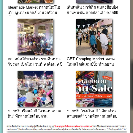
Ideamade Market ตลาดนัดมีไอ
เดินเพลิน มาร์เก็ต แหล่งช้อปปิ้ง
เดีย @เดอะมอลล์ งามวงศ์วาน
ย่านชุมชน ลาดปลาเค้า ซอย89
ชั้น.6
(The Jas รามอินทรา)
ตลาดนัดใต้ทางด่วน รามอินทรา-
GET Camping Market ตลาด
วัชรพล เปิดใหม่ วันที่ 9 เดือน 9 ปี
ใหม่สไตล์แคมป์ปิ้ง ทำเลย่าน
59
สะพานใหม่
ขายฟรี..เริ่มแล้ว!! “ลานเท-แบกะ
ขายฟรี..โซนใหม่!! “เลียบด่วน-
ดิน” ที่ตลาดนัดเลียบด่วน
ลานเซลส์” ขายที่ตลาดนัดเลียบ
รามอินทรา ทุกวันจันทร์และ
ด่วน รามอินทรา ทุกวันเสาร์และ
พฤหัส เริ่มจันทร์ที่ 10 มิ.ย.67 นี้
อาทิตย์