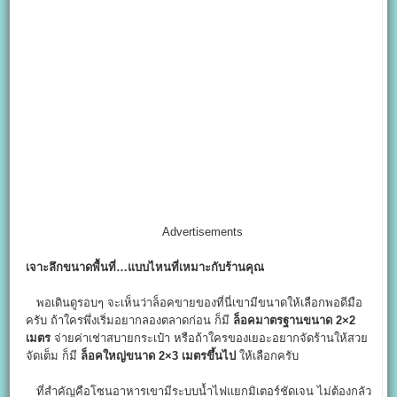
Advertisements
เจาะลึกขนาดพื้นที่…แบบไหนที่เหมาะกับร้านคุณ
พอเดินดูรอบๆ จะเห็นว่าล็อคขายของที่นี่เขามีขนาดให้เลือกพอดีมือ
ครับ ถ้าใครพึ่งเริ่มอยากลองตลาดก่อน ก็มี
ล็อคมาตรฐานขนาด 2×2
เมตร
จ่ายค่าเช่าสบายกระเป๋า หรือถ้าใครของเยอะอยากจัดร้านให้สวย
จัดเต็ม ก็มี
ล็อคใหญ่ขนาด 2×3
เมตรขึ้นไป
ให้เลือกครับ
ที่สำคัญคือโซนอาหารเขามีระบบน้ำไฟแยกมิเตอร์ชัดเจน ไม่ต้องกลัว