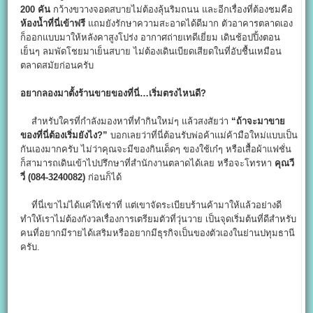
200
คัน
กว้างขวางจอดสบายไม่ต้องลุ้นริมถนน และอีกเรื่องที่ต้องชมคือ
ห้องน้ำที่นี่เข้าฟรี
แถมยังรักษาความสะอาดได้ดีมาก ตัวอาคารตลาดเอง
ก็ออกแบบมาให้หลังคาสูงโปร่ง อากาศถ่ายเทดีเยี่ยม เดินช้อปปิ้งตอน
เย็นๆ ลมพัดโชยมาเย็นสบาย ไม่ต้องเดินเบียดเสียดในที่อับชื้นเหมือน
ตลาดสมัยก่อนครับ
อยากลองมาตั้งร้านขายของที่นี่…เริ่มตรงไหนดี?
สำหรับใครที่กำลังมองหาที่ทำกินใหม่ๆ แล้วสงสัยว่า
“
ถ้าจะมาขาย
ของที่นี่ต้องเริ่มยังไง?”
บอกเลยว่าที่นี่ต้อนรับพ่อค้าแม่ค้ามือใหม่แบบเป็น
กันเองมากครับ ไม่ว่าคุณจะมีของกินเด็ดๆ ของใช้เก๋ๆ หรือเสื้อผ้าแฟชั่น
ก็สามารถเดินเข้าไปปรึกษาที่สำนักงานตลาดได้เลย หรือจะโทรหา
คุณวี
วี่ (084-3240082)
ก่อนก็ได้
ที่นี่เขาไม่ได้แค่ให้เช่าที่ แต่เขาจัดระเบียบร้านค้ามาให้แล้วอย่างดี
ทำให้เราไม่ต้องกังวลเรื่องการเตรียมตัวที่วุ่นวาย เป็นจุดเริ่มต้นที่ดีสำหรับ
คนที่อยากมีรายได้เสริมหรืออยากมีธุรกิจเป็นของตัวเองในย่านปทุมธานี
ครับ.