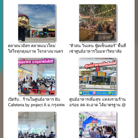
และวันเสาร์
จ.ปทุมธานี
ตลาดนวมิตร ตลาดแนวใหม่
“ทิวสน วินเทน ฟู้ดเซ็นเตอร์” พื้นที่
ใส่ใจทุกคุณภาพ ใจกลางนวนคร
เช่าศูนย์อาหารในมหาวิทยาลัย
ธรรมศาสตร์ รังสิต
เปิดรับ…ร้านในศูนย์อาหาร Bu
ศูนย์อาหารเพิ่มสุข แหล่งรวมร้าน
Cafeteria by project A ม.กรุงเทพ
อร่อย สด สะอาด ได้มาตรฐาน @
รังสิต
ตลาดพูนทรัพย์ ปทุมธานี