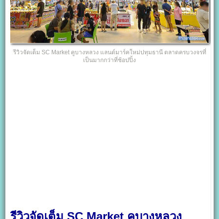
รีวิวจัดเต็ม SC Market คูบางหลวง แลนด์มาร์คใหม่ปทุมธานี ตลาดครบวงจรที่
เป็นมากกว่าที่ช้อปปิ้ง
รีวิวจัดเต็ม SC Market คูบางหลวง