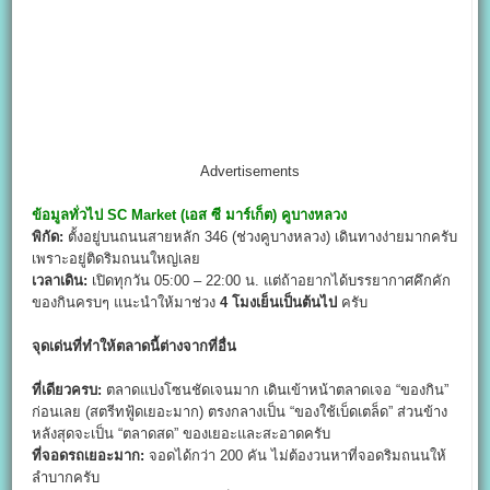
Advertisements
ข้อมูลทั่วไป
SC Market (
เอส ซี มาร์เก็ต) คูบางหลวง
พิกัด:
ตั้งอยู่บนถนนสายหลัก 346 (ช่วงคูบางหลวง) เดินทางง่ายมากครับ
เพราะอยู่ติดริมถนนใหญ่เลย
เวลาเดิน:
เปิดทุกวัน 05:00 – 22:00 น. แต่ถ้าอยากได้บรรยากาศคึกคัก
ของกินครบๆ แนะนำให้มาช่วง
4
โมงเย็นเป็นต้นไป
ครับ
จุดเด่นที่ทำให้ตลาดนี้ต่างจากที่อื่น
ที่เดียวครบ:
ตลาดแบ่งโซนชัดเจนมาก เดินเข้าหน้าตลาดเจอ “ของกิน”
ก่อนเลย (สตรีทฟู้ดเยอะมาก) ตรงกลางเป็น “ของใช้เบ็ดเตล็ด” ส่วนข้าง
หลังสุดจะเป็น “ตลาดสด” ของเยอะและสะอาดครับ
ที่จอดรถเยอะมาก:
จอดได้กว่า 200 คัน ไม่ต้องวนหาที่จอดริมถนนให้
ลำบากครับ