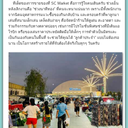
ทีเด็ดของการขายของที่ SC Market คือการรู้ใจคนเดินครับ ช่วงเย็น
หลังเลิกงานคือ “ช่วงนาทีทอง” ที่คนจะหนาแน่นมาก เพราะมีทั้งพนักงาน
จากนิคมอุตสาหกรรมแวะซื้อของกินกลับบ้าน และครอบครัวที่พาลูกมา
เล่นที่สนามเด็กเล่น เคล็ดลับง่ายๆ คือจัดหน้าร้านให้ดูเด่น สะอาดตา และ
ร่วมกิจกรรมกับทางตลาดบ่อยๆ เช่นการมีโปรโมชั่นพิเศษช่วงที่มีเต้นแอ
โรบิก หรือของเล่นราคาประหยัดติดมือให้เด็กๆ การทำตัวเป็นมิตรและ
เป็นกันเองกับคนในพื้นที่ จะช่วยให้คุณได้ “ลูกค้าประจำ” แบบไม่ต้องรอ
นาน เป็นโอกาสสร้างรายได้ที่จับต้องได้จริงในทุกๆ วันครับ