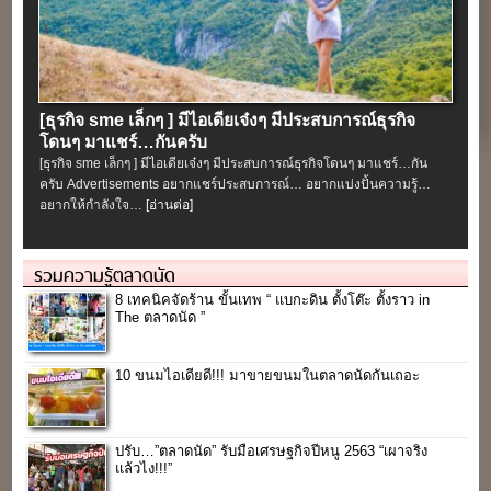
[ธุรกิจ sme เล็กๆ ] มีไอเดียเจ๋งๆ มีประสบการณ์ธุรกิจ
โดนๆ มาแชร์…กันครับ
[ธุรกิจ sme เล็กๆ ] มีไอเดียเจ๋งๆ มีประสบการณ์ธุรกิจโดนๆ มาแชร์…กัน
ครับ Advertisements อยากแชร์ประสบการณ์… อยากแบ่งปั้นความรู้…
อยากให้กำลังใจ…
[อ่านต่อ]
รวมความรู้ตลาดนัด
8 เทคนิคจัดร้าน ขั้นเทพ “ แบกะดิน ตั้งโต๊ะ ตั้งราว in
The ตลาดนัด ”
10 ขนมไอเดียดี!!! มาขายขนมในตลาดนัดกันเถอะ
ปรับ…”ตลาดนัด” รับมือเศรษฐกิจปีหนู 2563 “เผาจริง
แล้วไง!!!”