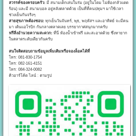
สวรรค์ของครอบครัว:
มี สนามเด็กเล่นในร่ม (อยู่ในโดม ไม่ต้องกลัวแดด
ร้อน) และมี สนามบอล อยู่หลังตลาดด้วย เป็นที่ที่คนปทุมฯ มาใช้เวลา
ช่วงเย็นกันจริงๆ
สายสุขภาพต้องชอบ:
ทุกเย็นวันจันทร์, พุธ, พฤหัสฯ และอาทิตย์ จะมีคน
มา เต้นแอโรบิก กันกลางตลาดเลย บรรยากาศสนุกมากครับ
ฟรีสิ่งอำนวยความสะดวก:
ที่นี่ ห้องน้ำเข้าฟรี และสะอาดด้วย ซึ่งหายาก
ในตลาดระดับเดียวกันครับ
สนใจติดสอบถามข้อมูลเพิ่มเติมหรือจองล็อคได้ที่
โทร: 081-830-1754
โทร: 082-161-4151
โทร: 084-324-0082
คิวอาร์โค้ด ไลน์ : ตามรูป