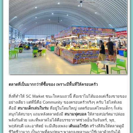
ตลาดที่เป็นมากกว่าที่ซื้อของ เพราะมีพื้นที่ให้ครอบครัว
สิ่งที่ทำให้ SC Market ชนะใจคนแถวนี้ คือเขาไม่ได้มองแค่เรื่องขายของ
อย่างเดียว แต่ที่นี่คือ Community ของครอบครัวจริงๆ ครับ ไฮไลท์เลย
คือมี
สนามเด็กเล่นในร่ม
ที่อยู่ในโดมใหญ่ แดดร้อนแค่ไหนเด็กๆ ก็เล่น
สนุกได้สบายๆ แถมหลังตลาดยังมี
สนามฟุตบอล
ให้สายสปอร์ตมาปล่อย
พลังกันด้วย และที่พลาดไม่ได้คือบรรยากาศช่วงเย็นวันจันทร์, พุธ,
พฤหัสบดี และอาทิตย์ จะมีเสียงเพลง
เต้นแอโรบิก
สร้างสีสันให้ตลาดดูมี
ชีวิตชีวามาก เป็นภาพที่คนปทุมฯ พาลูกจูงหลานมาใช้เวลาด้วยกันได้