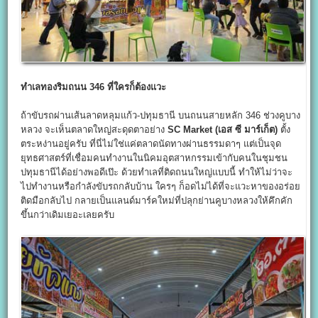
ทำเลทองริมถนน 346
ที่ใครก็ต้องแวะ
ถ้าขับรถผ่านเส้นลาดหลุมแก้ว-ปทุมธานี บนถนนสายหลัก 346 ช่วงคูบาง
หลวง จะเห็นตลาดใหญ่สะดุดตาอย่าง
SC Market (
เอส ซี มาร์เก็ต)
ตั้ง
ตระหง่านอยู่ครับ ที่นี่ไม่ใช่แค่ตลาดนัดทางผ่านธรรมดาๆ แต่เป็นจุด
ยุทธศาสตร์ที่เชื่อมคนทำงานในนิคมอุตสาหกรรมเข้ากับคนในชุมชน
ปทุมธานีได้อย่างพอดีเป๊ะ ด้วยทำเลที่ติดถนนใหญ่แบบนี้ ทำให้ไม่ว่าจะ
ไปทำงานหรือกำลังขับรถกลับบ้าน ใครๆ ก็อดไม่ได้ที่จะแวะหาของอร่อย
ติดมือกลับไป กลายเป็นแลนด์มาร์คใหม่ที่ปลุกย่านคูบางหลวงให้คึกคัก
ขึ้นกว่าเดิมเยอะเลยครับ