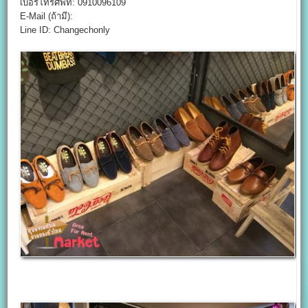
เบอร์โทรศัพท์: 0910096109
E-Mail (ถ้ามี):
Line ID: Changechonly