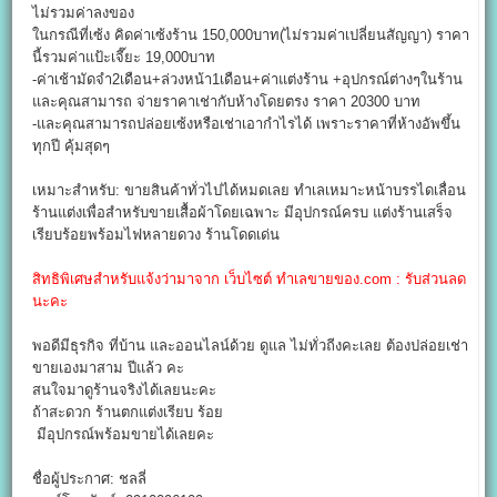
ไม่รวมค่าลงของ
ในกรณีที่เซ้ง คิดค่าเซ้งร้าน 150,000บาท(ไม่รวมค่าเปลี่ยนสัญญา) ราคา
นี้รวมค่าแป้ะเจี๊ยะ 19,000บาท
-ค่าเช้ามัดจำ2เดือน+ล่วงหน้า1เดือน+ค่าแต่งร้าน +อุปกรณ์ต่างๆในร้าน
และคุณสามารถ จ่ายราคาเช่ากับห้างโดยตรง ราคา 20300 บาท
-และคุณสามารถปล่อยเซ้งหรือเช่าเอากำไรได้ เพราะราคาที่ห้างอัพขึ้น
ทุกปี คุ้มสุดๆ
เหมาะสำหรับ: ขายสินค้าทั่วไปได้หมดเลย ทำเลเหมาะหน้าบรรไดเลื่อน
ร้านแต่งเพื่อสำหรับขายเสื้อผ้าโดยเฉพาะ มีอุปกรณ์ครบ แต่งร้านเสร็จ
เรียบร้อยพร้อมไฟหลายดวง ร้านโดดเด่น
สิทธิพิเศษสำหรับแจ้งว่ามาจาก เว็บไซต์ ทำเลขายของ.com : รับส่วนลด
นะคะ
พอดีมีธุรกิจ ที่บ้าน และออนไลน์ด้วย ดูแล ไม่ทั่วถีงคะเลย ต้องปล่อยเช่า
ขายเองมาสาม ปีแล้ว คะ
สนใจมาดูร้านจริงได้เลยนะคะ
ถ้าสะดวก ร้านตกแต่งเรียบ ร้อย
มีอุปกรณ์พร้อมขายได้เลยคะ
ชื่อผู้ประกาศ: ชลลี่