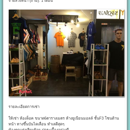
จ่ายล่วงหน้า (ถ้ามี): 1 เดือน
รายละเอียดการเช่า
ให้เช่า ห้องล็อค ขนาด6ตารางเมตร ห้างยูเนียนมอลล์ ชั้นF3 โซนด้าน
หน้า ทางขึ้นบันไดเลื่อน ทำเลดีสุดๆ
ห้องตกแต่งเรียบร้อย ปูกระเบื้องอย่างดี