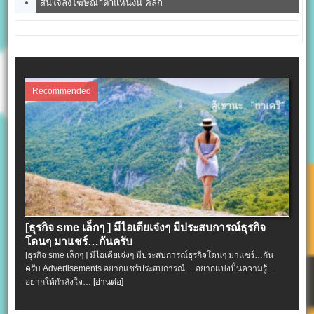
สนใจลงโฆษณาตำแหน่งนี้ คลิ๊ก
Recommended
[ธุรกิจ sme เล็กๆ ] มีไอเดียเจ๋งๆ มีประสบการณ์ธุรกิจ
โดนๆ มาแชร์…กันครับ
[ธุรกิจ sme เล็กๆ ] มีไอเดียเจ๋งๆ มีประสบการณ์ธุรกิจโดนๆ มาแชร์…กัน
ครับ Advertisements อยากแชร์ประสบการณ์… อยากแบ่งปั้นความรู้…
อยากให้กำลังใจ…
[อ่านต่อ]