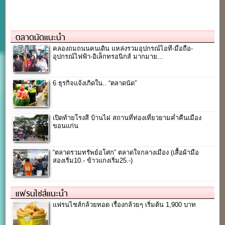
ตลาดนัดแนะนำ
คลองถมถนนคนเดิน แหล่งรวมอุปกรณ์ไอที-มือถือ-
อุปกรณ์ไฟฟ้า-อิเล็กทรอนิกส์ มากมาย…
6 ธุรกิจแจ้งเกิดใน.. “ตลาดนัด”
เปิดท้ายโรงสี บ้านไผ่ สถานที่ท่องเที่ยวยามค่ำคืนเมือง
ขอนแก่น
“ตลาดรวมทรัพย์อโศก” ตลาดใจกลางเมือง (เสื้อผ้ามือ
สองเริ่ม10.- ข้าวแกงเริ่ม25.-)
แฟรนไชส์แนะนำ
แฟรนไชส์กล้วยทอด เรื่องกล้วยๆ เริ่มต้น 1,900 บาท