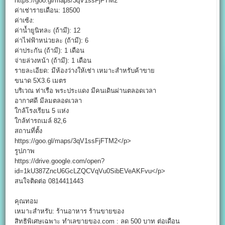
https://goo.gl/maps/3qV1ssFjFTM2
ค่าเช่ารายเดือน: 18500
ค่าเซ้ง:
ค่าน้ำยูนิทละ (ถ้ามี): 12
ค่าไฟฟ้าหน่วยละ (ถ้ามี): 6
ค่าประกัน (ถ้ามี): 1 เดือน
จ่ายล่วงหน้า (ถ้ามี): 1 เดือน
รายละเอียด: มีห้องว่างให้เช่า เหมาะสำหรับค้าขาย
ขนาด 5X3.6 เมตร
บริเวณ ท่าเรือ พระประแดง มีคนเดินผ่านตลอดเวลา
อากาศดี มีลมตลอดเวลา
ใกล้โรงเรียน 5 แห่ง
ใกล้ท่ารถเมล์ 82,6
สถานที่ตั้ง
https://goo.gl/maps/3qV1ssFjFTM2</p>
รูปภาพ
https://drive.google.com/open?
id=1kU387ZncU6GcLZQCVqVu0SibEVeAKFvu</p>
สนใจติดต่อ 0814411443
คุณทอม
เหมาะสำหรับ: ร้านอาหาร ร้านขายของ
สิทธิพิเศษเฉพาะ ทำเลขายของ.com : ลด 500 บาท ต่อเดือน