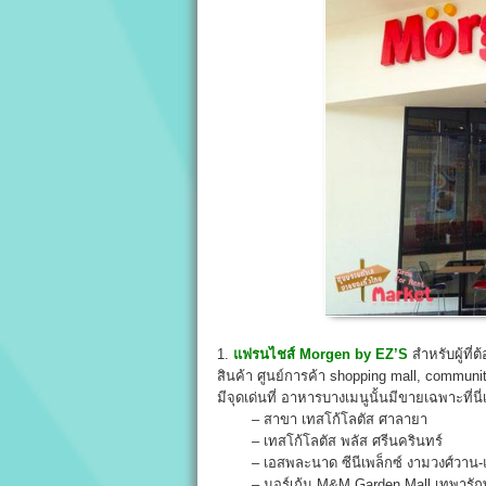
1.
แฟรนไชส์ Morgen by EZ’S
สำหรับผู้ที่
สินค้า ศูนย์การค้า shopping mall, communi
มีจุดเด่นที่ อาหารบางเมนูนั้นมีขายเฉพาะที่นี่
– สาขา เทสโก้โลตัส ศาลายา
– เทสโก้โลตัส พลัส ศรีนครินทร์
– เอสพละนาด ซีนีเพล็กซ์ งามวงศ์วาน
– มอร์เก้น M&M Garden Mall เทพารักษ