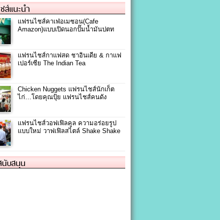
ชส์แนะนำ
แฟรนไชส์คาเฟ่อเมซอน(Cafe
Amazon)แบบเปิดนอกปั๊มน้ำมันปตท
แฟรนไชส์กาแฟสด ชาอินเดีย & กาแฟ
เปอร์เซีย The Indian Tea
Chicken Nuggets แฟรนไชส์นักเก็ต
ไก่…โดยคุณปุ้ย แฟรนไชส์คนดัง
แฟรนไชส์วอฟเฟิลคูล ความอร่อยรูป
แบบใหม่ วาฟเฟิลสไตล์ Shake Shake
้สนับสนุน