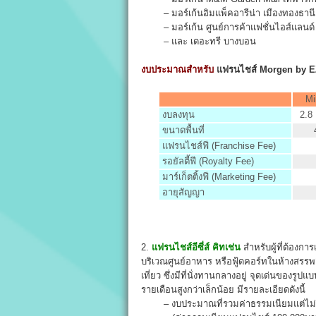
– มอร์เก้นอิมแพ็คอารีน่า เมืองทองธานี
– มอร์เก้น ศูนย์การค้าแฟชั่นไอส์แลนด์ 
– และ เดอะทรี บางบอน
งบประมาณสำหรับ
แฟรนไชส์ Morgen by E
Mi
งบลงทุน
2.8
ขนาดพื้นที่
แฟรนไชส์ฟี (Franchise Fee)
รอยัลตี้ฟี (Royalty Fee)
มาร์เก็ตติ้งฟี (Marketing Fee)
อายุสัญญา
2.
แฟรนไชส์อีซี่ส์ คิทเช่น
สำหรับผู้ที่ต้องก
บริเวณศูนย์อาหาร หรือฟู้ดคอร์ทในห้างสรร
เที่ยว ซึ่งมีที่นั่งทานกลางอยู่ จุดเด่นของร
รายเดือนสูงกว่าเล็กน้อย มีรายละเอียดดังนี้
– งบประมาณที่รวมค่าธรรมเนียมแต่ไม่รว