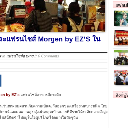
แฟรนไ
น และแฟรนไชส์ Morgen by EZ’S ใน
r
in
แฟรนไชส์อาหาร
// 0 Comments
ลิงก์ผู
en by EZ’s
แฟรนไชส์อาหารอีกระดับ
ตะวันตกผสมผสานกับความเป็นตะวันออกของเครื่องเทศบางชนิด โดย
ษณ์และคุณภาพสูง มุ่งเน้นกลุ่มเป้าหมายที่มีรายได้ระดับกลางถึงสูง
์นี้ถึงเข้าไปอยู่ในใจผู้บริโภคได้อย่างในปัจจุบัน