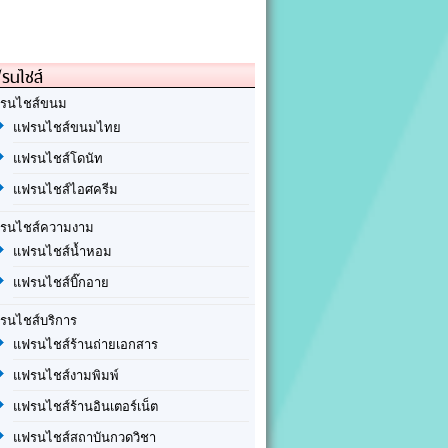
รนไชส์
รนไชส์ขนม
แฟรนไชส์ขนมไทย
แฟรนไชส์โดนัท
แฟรนไชส์ไอศครีม
รนไชส์ความงาม
แฟรนไชส์น้ำหอม
แฟรนไชส์บิ๊กอาย
รนไชส์บริการ
แฟรนไชส์ร้านถ่ายเอกสาร
แฟรนไชส์งามพิมพ์
แฟรนไชส์ร้านอินเตอร์เน็ต
แฟรนไชส์สถาบันกวดวิชา