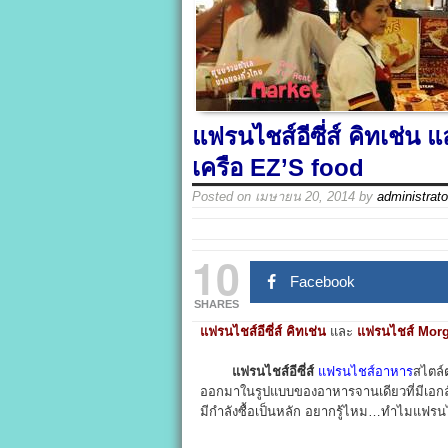
แฟรนไชส์อีซี่ส์ คิทเช่
เครือ EZ’S food
Posted on
เมษายน 20, 2014
by
administrato
10
Facebook
SHARES
แฟรนไชส์อีซี่ส์ คิทเช่น
และ
แฟรนไชส์ Morg
แฟรนไชส์อีซี่ส์
แฟรนไชส์อาหาร
สไตล์
ออกมาในรูปแบบของอาหารจานเดียวที่มีเอกลัก
มีกำลังซื้อเป็นหลัก อยากรู้ไหม…ทำไมแฟรนไชส