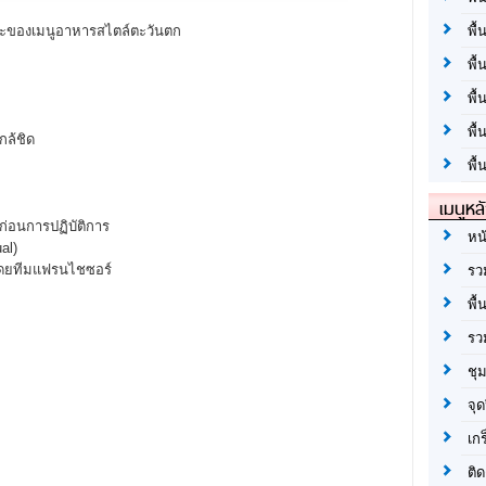
ะของเมนูอาหารสไตล์ตะวันตก
พื้
พื้
พื
พื
ล้ชิด
พื้
เมนูหล
่อนการปฏิบัติการ
หน
al)
ทีมแฟรนไชซอร์
รว
พื้
รว
ชุ
จุด
เก
ติด