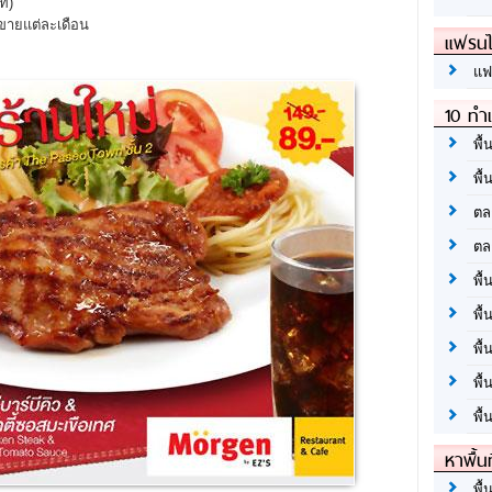
ท)
ายแต่ละเดือน
แฟรนไ
แฟ
10 ทำเ
พื้
พื้
ตล
ตล
พื้
พื้
พื้
พื้
พื้
หาพื้น
พื้