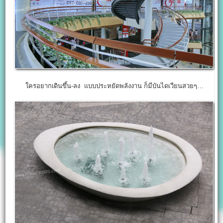
ใครอยากเดินขึ้น-ลง แบบประหยัดพลังงาน ก็มีบันไดเวียนสวยๆ…