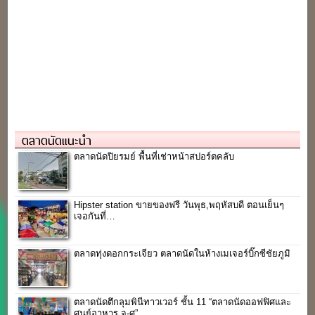
ตลาดนัดแนะนำ
ตลาดนัดปิยรมย์ พื้นที่เช่าหน้าสปอร์ตคลับ
Hipster station ขายของฟรี วันพุธ,พฤหัสบดี ตอนเย็นๆ
เจอกันที่…
ตลาดทุ่งดอกกระเจียว ตลาดนัดในห้างเมเจอร์บิ๊กซีชัยภูมิ
ตลาดนัดตึกลุมพินีทาวเวอร์ ชั้น 11 “ตลาดนัดออฟฟิศและ
ศูนย์อาหาร จ-ศ”