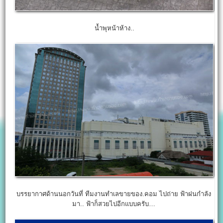
น้ำพุหน้าห้าง..
บรรยากาศด้านนอกวันที่ ทีมงานทำเลขายของ.คอม ไปถ่าย ฟ้าฝนกำลัง
มา.. ฟ้าก็สวยไปอีกแบบครับ…