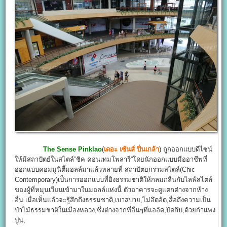
The Sense Pinklao
(
เดอะ เซ้นส์ ปิ่นเกล้า
) ถูกออกแบบดีไซน์
ให้มีสถาปัตย์ในสไตล์”ชิค คอนเทมโพลารี่”โดยนักออกแบบมืออาชีพที่
ออกแบบคอมมูนิตี้มอลล์มาแล้วหลายที่ สถาปัตยกรรมสไตล์(Chic
Contemporary)เป็นการออกแบบที่อิงธรรมชาติให้กลมกลืนกับไลฟ์สไตล์
ของผู้ที่หมุนเวียนเข้ามาในมอลล์แห่งนี้ ตัวอาคารจะดูแตกต่างจากห้าง
อื่น เมื่อเห็นแล้วจะรู้สึกถึงธรรมชาติ,เบาสบาย,ไม่อึดอ้ด,สื่อถึงความเป็น
ป่าไม้ธรรมชาติในเมืองหลวง,ซึ่งต่างจากที่อื่นๆที่แออัด,ปิดถึบ,ด้วยกำแพง
ปูน,