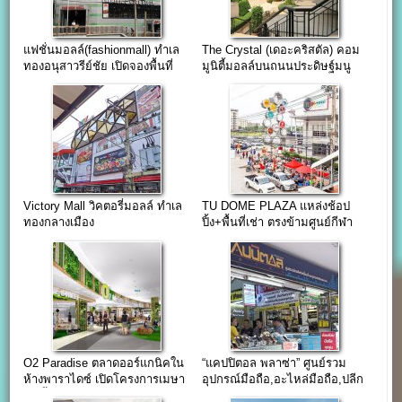
แฟชั่นมอลล์(fashionmall) ทำเล
The Crystal (เดอะคริสตัล) คอม
ทองอนุสาวรีย์ชัย เปิดจองพื้นที่
มูนิตี้มอลล์บนถนนประดิษฐ์มนู
เช่า
ธรรม
Victory Mall วิคตอรี่มอลล์ ทำเล
TU DOME PLAZA แหล่งช้อป
ทองกลางเมือง
ปิ้ง+พื้นที่เช่า ตรงข้ามศูนย์กีฬา
มหาวิทยาลัยธรรมศาสตร์
O2 Paradise ตลาดออร์แกนิคใน
“แคปปิตอล พลาซ่า” ศูนย์รวม
ห้างพาราไดซ์ เปิดโครงการเมษา
อุปกรณ์มือถือ,อะไหล่มือถือ,ปลีก
62 นี้
และส่ง ใจกลางย่านคลองถม