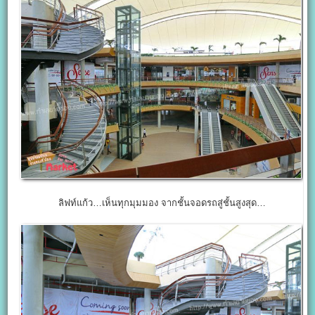
ลิฟท์แก้ว…เห็นทุกมุมมอง จากชั้นจอดรถสู่ชั้นสูงสุด…