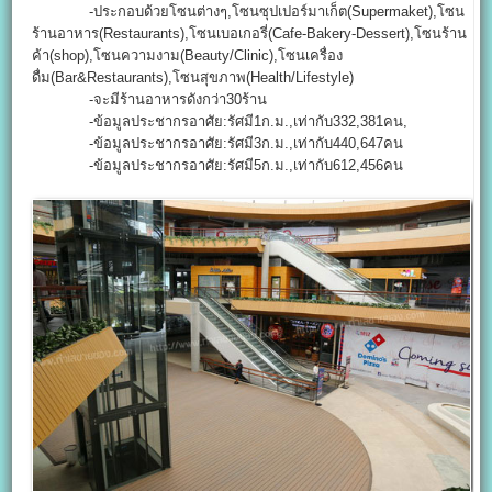
-ประกอบด้วยโซนต่างๆ,โซนซุปเปอร์มาเก็ต(Supermaket),โซน
ร้านอาหาร(Restaurants),โซนเบอเกอรี่(Cafe-Bakery-Dessert),โซนร้าน
ค้า(shop),โซนความงาม(Beauty/Clinic),โซนเครื่อง
ดื่ม(Bar&Restaurants),โซนสุขภาพ(Health/Lifestyle)
-จะมีร้านอาหารดังกว่า30ร้าน
-ข้อมูลประชากรอาศัย:รัศมี1ก.ม.,เท่ากับ332,381คน,
-ข้อมูลประชากรอาศัย:รัศมี3ก.ม.,เท่ากับ440,647คน
-ข้อมูลประชากรอาศัย:รัศมี5ก.ม.,เท่ากับ612,456คน