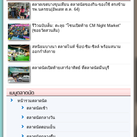
ตลาดเขตบางขุนเทียน ตลาดนัดของกิน-ของใช้ ตรงข้าม
รพ.นครธน(อัพเดท ต.ค. 64)
รีวิวฉบับเต็ม: ตะลุย “โซนเปิดท้าย CM Night Market”
(ซอยวัดสวนส้ม)
สหนิยมบางนา ตลาดไนท์ ช็อป-ชิม-ชิลล์ พร้อมสนาม
ออกกำลังกาย
ตลาดนัดเปิดท้ายเสาร์อาทิตย์ ที่ตลาดนัดมีนบุรี
เมนูตลาดนัด
หน้ารวมตลาดนัด
ตลาดนัดเช้า
ตลาดนัดกลางวัน
ตลาดนัดตอนเย็น
ตลาดนัดกลางคืน