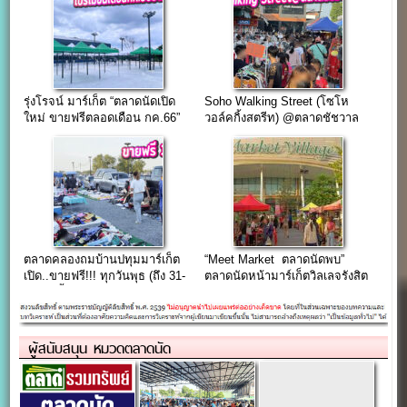
รุ่งโรจน์ มาร์เก็ต “ตลาดนัดเปิด
Soho Walking Street (โซโห
ใหม่ ขายฟรีตลอดเดือน กค.66”
วอล์คกิ้งสตรีท) @ตลาดชัชวาล
คลอง 7 (เริ่มต้น 100฿)
ตลาดคลองถมบ้านปทุมมาร์เก็ต
“Meet Market ตลาดนัดพบ”
เปิด..ขายฟรี!!! ทุกวันพุธ (ถึง 31-
ตลาดนัดหน้ามาร์เก็ตวิลเลจรังสิต
05-67 นี้)
คลอง 4 แลนด์มาร์คแห่งใหม่ของ
สายวินเทจ
ผู้สนับสนุน หมวดตลาดนัด