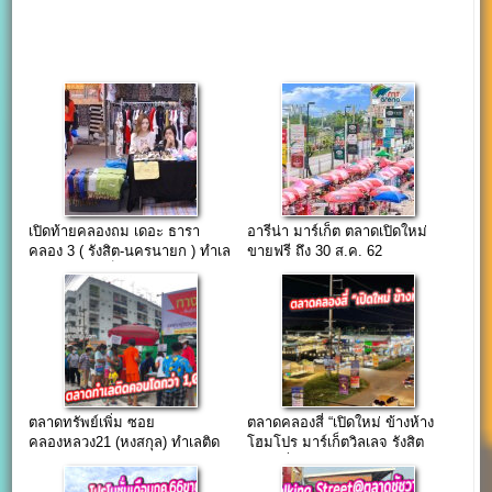
เปิดท้ายคลองถม เดอะ ธารา
อารีน่า มาร์เก็ต ตลาดเปิดใหม่
คลอง 3 ( รังสิต-นครนายก ) ทำเล
ขายฟรี ถึง 30 ส.ค. 62
หมู่บ้านตอนเย็น
ตลาดทรัพย์เพิ่ม ซอย
ตลาดคลองสี่ “เปิดใหม่ ข้างห้าง
คลองหลวง21 (หงสกุล) ทำเลติด
โฮมโปร มาร์เก็ตวิลเลจ รังสิต
คอนโดกว่า 1,000 ยูนิต
คลองสี่”