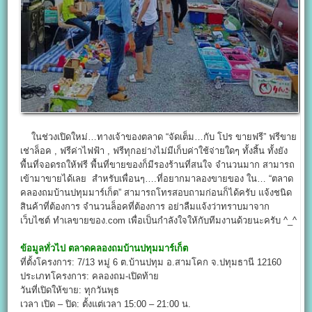
ในช่วงเปิดใหม่…ทางเจ้าของตลาด “จัดเต็ม…กับ โปร ขายฟรี” ฟรีขาย
เช่าล็อค , ฟรีค่าไฟฟ้า , ฟรีทุกอย่างไม่มีเก็บค่าใช้จ่ายใดๆ ทั้งสิ้น ทั้งยัง
พื้นที่จอดรถให้ฟรี พื้นที่ขายของก็มีรองร้านที่สนใจ จำนวนมาก สามารถ
เข้ามาขายได้เลย สำหรับเพื่อนๆ….ที่อยากมาลองขายของ ใน… “ตลาด
คลองถมบ้านปทุมมาร์เก็ต” สามารถโทรสอบถามก่อนก็ได้ครับ แจ้งชนิด
สินค้าที่ต้องการ จำนวนล็อคที่ต้องการ อย่าลืมแจ้งว่าทราบมาจาก
เว็บไซต์ ทำเลขายของ.com เพื่อเป็นกำลังใจให้กับทีมงานด้วยนะครับ ^_^
ข้อมูลทั่วไป
ตลาดคลองถมบ้านปทุมมาร์เก็ต
ที่ตั้งโครงการ: 7/13 หมู่ 6 ต.บ้านปทุม อ.สามโคก จ.ปทุมธานี 12160
ประเภทโครงการ: คลองถม-เปิดท้าย
วันที่เปิดให้ขาย: ทุกวันพุธ
เวลา เปิด – ปิด: ตั้งแต่เวลา 15:00 – 21:00 น.