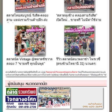
ตลาดไทยสมบูรณ์ รังสิต-คลอง
“ตลาดลุงช้าง คลองสามรังสิต”
สาม แหล่งรวมร้านค้าปลีก-ส่ง
เปิดใหม่…ขายฟรี ไม่มีค่าใช้จ่าย
พื้นที่ค้าขายครบวงจร
ใดๆ
ตลาดนัด Vintage @ตลาดชัชวาล
รีวิว ตลาดนัดนวพลาซ่า ไพรเวซี่
คลอง 7 “ขายฟรี ทุกเย็นพุธ”
(ตรงข้ามไทธานี 31) นวนคร:
ตะลุยดงของกิน เดินชิลหลังเลิก
งาน พร้อมเจาะลึกทำเลทอง
ตลาดนัดวันพุธที่คุณไม่ควร
พลาด!
ผู้สนับสนุน หมวดตลาดนัด