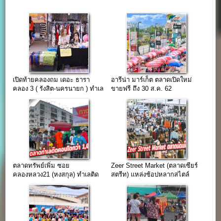
เปิดท้ายคลองถม เดอะ ธารา
อารีน่า มาร์เก็ต ตลาดเปิดใหม่
คลอง 3 ( รังสิต-นครนายก ) ทำเล
ขายฟรี ถึง 30 ส.ค. 62
หมู่บ้านตอนเย็น
ตลาดทรัพย์เพิ่ม ซอย
Zeer Street Market (ตลาดเซียร์
คลองหลวง21 (หงสกุล) ทำเลติด
สตรีท) แหล่งช้อปหลากสไตล์
คอนโดกว่า 1,000 ยูนิต
ตลาดนัดเย็นทำเลห้างดัง