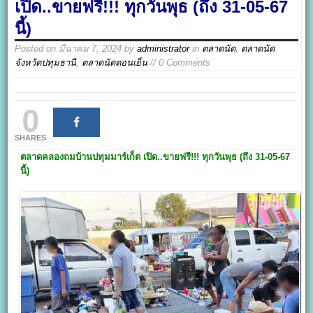
เปิด..ขายฟรี!!! ทุกวันพุธ (ถึง 31-05-67
นี้)
Posted on
มีนาคม 7, 2024
by
administrator
in
ตลาดนัด
,
ตลาดนัด
จังหวัดปทุมธานี
,
ตลาดนัดตอนเย็น
// 0 Comments
0
SHARES
ตลาดคลองถมบ้านปทุมมาร์เก็ต
เปิด..ขายฟรี
!!! ทุกวันพุธ
(ถึง 31-05-67
นี้)