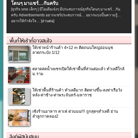
โดนๆ มาแชร์…กันครับ
[ธุรกิจ sme เล็กๆ ] มีไอเดียเจ๋งๆ มีประสบการณ์ธุรกิจโดนๆ มาแชร์…กัน
ครับ Advertisements อยากแชร์ประสบการณ์… อยากแบ่งปั้นความรู้…
อยากให้กำลังใจ…
[อ่านต่อ]
พื้นที่ให้เช่าที่อาจสนใจ
ให้เช่าหน้าร้านค้า 4×12 m ติดถนนใหญ่อ่อนนุช
ลาดกระบัง 1/12
ตลาดสดน้ำเพชรเปิดให้เช่าพื้นที่ส่วนต่อแล้ว ทำเลดีใกล้
ม.ราม
ให้เช่าพื้นที่ร้านค้า ทำเลดีมาก ติดทางขึ้น-ลงท่าเรือวัง
หลัง-ท่าช้าง-ท่าพระจันทร์-มหาราช
เซ้งร้านอาหาร คาเฟ่ ด่วนนน!!! ถูกสุดๆทำเลดี ย่าน
ลำลูกกาคลอง2
ลิงก์ผู้สนับสนุน