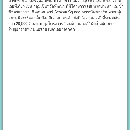
ทางทิศใต้ มาถึงขอบเมืองสมุทรปราการ นับว่ามีผู้เล่นในเกมนี้หลายราย
เลยทีเดียว เช่น กลุ่มเซ็นทรัลพัฒนา ที่มีโครงการ เซ็นทรัลบางนา และบิ๊ก
ซีหลายสาขา ,ซีคอนสแควร์ Seacon Square ,พาราไดซ์พาร์ค จากกลุ่ม
สยามพิวรรธ์และเอ็มบีเค ดีเวลอปเมนท์ , ยังมี “เดอะมอลล์” ที่ระดมเงิน
กว่า 20,000 ล้านบาท ผุดโครงการ “แบงค็อกมอลล์” นับเป็นผู้เล่นราย
ใหญ่อีกรายที่เริ่มเปิดเกมรบกันอย่างคึกคัก