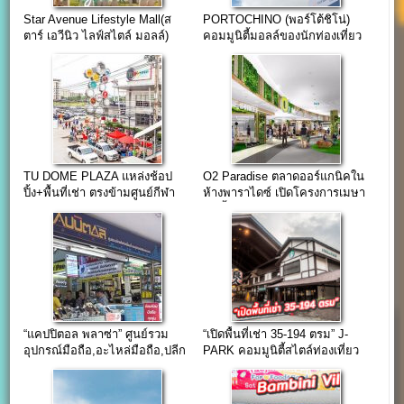
Star Avenue Lifestyle Mall(ส
PORTOCHINO (พอร์โต้ชิโน่)
ตาร์ เอวีนิว ไลฟ์สไตล์ มอลล์)
คอมมูนิตี้มอลล์ของนักท่องเที่ยว
เชียงใหม่
TU DOME PLAZA แหล่งช้อป
O2 Paradise ตลาดออร์แกนิคใน
ปิ้ง+พื้นที่เช่า ตรงข้ามศูนย์กีฬา
ห้างพาราไดซ์ เปิดโครงการเมษา
มหาวิทยาลัยธรรมศาสตร์
62 นี้
“แคปปิตอล พลาซ่า” ศูนย์รวม
“เปิดพื้นที่เช่า 35-194 ตรม” J-
อุปกรณ์มือถือ,อะไหล่มือถือ,ปลีก
PARK คอมมูนิตี้สไตล์ท่องเที่ยว
และส่ง ใจกลางย่านคลองถม
แหล่งช้อปใกล้กรุงเทพฯ
เสือป่า