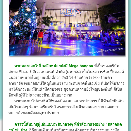
หากมองออกไปไกลอีกหน่อยยังมี Mega bangna
ที่เป็นของบริษัท
สยาม ฟิวเจอร์ ดีเวลอปเมนท์ จำกัด (มหาชน) เป็นโครงการช้อปปิ้งมอลล์
แนวราบขนาดใหญ่ บนเนื้อที่กว่า 250 ไร่ ร้านค้ากว่า 800 ร้านค้า
อาณาจักรขนาดยักษ์ใหญ่ในแนวราบ ระดับภาคพื้นเอเชีย ที่เปิดให้บริการ
มาได้ซักระยะ มีสินค้าที่ครบวงจร ชูจุดเด่นความยิ่งใหญ่ของพื้นที่ ก็เป็น
อีกหนึ่งผู้ที่ไม่ควรมองข้ามเป็นอย่างมาก
หากมองลงไปทางทิศใต้ของเมือง แถวสมุทรปราการ ก็มีห้างโรบินสัน
เปิดใหม่สดๆ ร้อนๆ เตรียมรับโครงการรถไฟฟ้าส่วนต่อขยาย และการ
ขยายตัวของเมืองสมุทรปราการ
คราวนี้หันมาดูผู้เล่นแบบระดับกลางๆ ที่กำลังมาแรงอย่าง “ตลาดนัด
รถไฟ” บ้าง
ก็ถือเป็นผู้เล่นที่น่าจับตามอง ด้วยการบริหารงานอย่างมือ