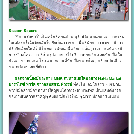
Seacon Square
“ซีคอนสแควร์” เป็นเครือที่ค่อนข้างอนุรักษ์นิยมหน่อย แต่การลงทุน
ในแต่ละครั้งนั้นต้องมั่นใจ จึงเห็นการขยายพื้นที่น้อยกว่า แต่จากมีการ
ปรับฝังเมืองใหม่ ก็มีโครงการพัฒนาพื้นที่อย่างเต็มรูปแบบเช่นกัน จะมี
การสร้างโครงการ ที่เต็มรูปแบบการให้บริการท่องเที่ยวและช้อปปิ้ง ใน
ส่วนต่อขยาย เช่น โรงแรม ,สถานที่ช้อปปิ้งขนาดใหญ่ คล้ายเป็นเมือง
ขนาดย่อมๆ เลยทีเดียว
นอกจากนี้ยังมีของค่าย MBK กับห้างเปิดใหม่อย่าง HaHa Market
,
พาราไดซ์ พาร์ค จากกลุ่มสยามพิวรรธ์
ที่คงไม่ยอมใครง่ายๆ เช่นกัน
จากฝีมือลายมือที่ทำห้างใหญ่จนโดงดังระดับประเทศ เป็นแลนด์มาร์ค
ของงานเทศกาลสำคัญๆ คงต้องมีอะไรใหม่ ๆ มารับมืออย่างแน่นอน