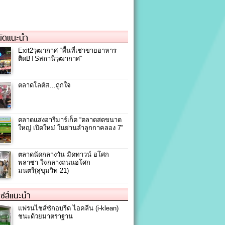
ัดแนะนำ
Exit2วุฒากาศ “พื้นที่เช่าขายอาหาร
ติดBTSสถานีวุฒากาศ”
ตลาดโลตัส…ถูกใจ
ตลาดแสงอารีมาร์เก็ต “ตลาดสดขนาด
ใหญ่ เปิดใหม่ ในย่านลำลูกกาคลอง 7”
ตลาดนัดกลางวัน มิดทาวน์ อโศก
พลาซ่า ใจกลางถนนอโศก
มนตรี(สุขุมวิท 21)
ชส์แนะนำ
แฟรนไชส์ซักอบรีด ไอคลีน (i-klean)
ชนะด้วยมาตราฐาน