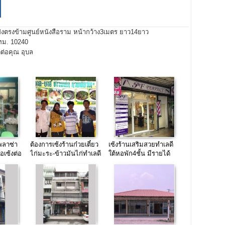
่งตรงข้ามศูนย์หนังสือราม หน้ากว้าง3เมตร ยาว14ยาว
ทม. 10240
ต่อคุณ อุบล
รพลาซ่า
ต้องการเซ้งร้านก๋วยเตี๋ยว
เซ้งร้านเสริมสวยทำเลดี
อเซ้งต่อ
ไก่มะระ-ข้าวมันไก่ทำเลดี
ใต้หอพัก4ชั้น มีรายได้
รามคำแหง53
จากทางอื่นด้วย