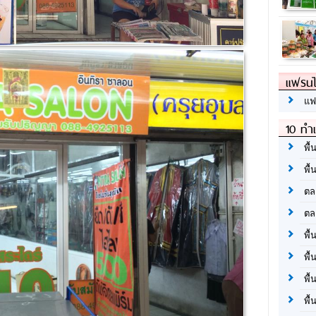
แฟรนไ
แฟ
10 ทำเ
พื้
พื้
ตล
ตล
พื้
พื้
พื้
พื้