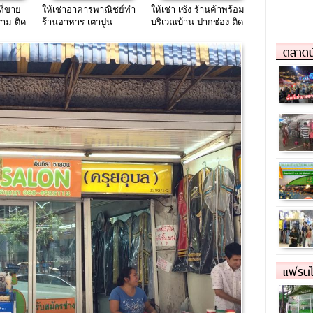
ที่ขาย
ให้เช่าอาคารพาณิชย์ทำ
ให้เช่า-เซ้ง ร้านค้าพร้อม
าม ติด
ร้านอาหาร เตาปูน
บริเวณบ้าน ปากช่อง ติด
งลัด
ถนน
มิตรภาพ(บายพาส)!!!
ตลาดน
แฟรนไ