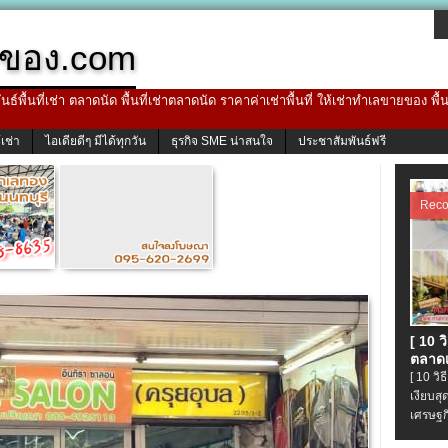
ของ.com
ธ์พื้นที่เช่า ตลาดนัด พื้นที่เช่าตลาดนัด ราคาค่าเช่าพื้นที่ ให้เช่าทำเลขายของ พื
้เช่า
ไอเดียดีๆ มีได้ทุกวัน
ธุรกิจ SME น่าสนใจ
ประชาสัมพันธ์ฟรี
Rec
[ 10 
ตลาดเ
[ 10 ว
เงียบส
เศรษฐก