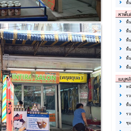
พื้
หาพื้น
พื้
พื้
พื้
พื
พื
พื้
เมนูหล
หน
รว
พื้
รว
ชุ