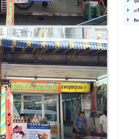
จุด
เก
ติด