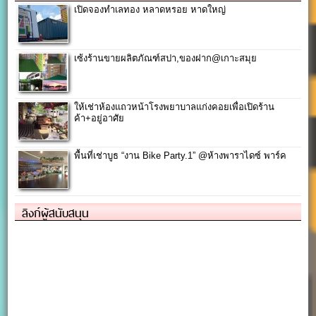
เปิดจองทำเลทอง หลาดหรอย หาดใหญ่
เซ้งร้านขายผลิตภัณฑ์สปา,ของฝาก@เกาะสมุย
ให้เช่าห้องแถวหน้าโรงพยาบาลแก่งคอยเพื่อเปิดร้าน
ค้า+อยู่อาศัย
พื้นที่เช่าบูธ “งาน Bike Party.1” @ห้างพาราไดซ์ พาร์ค
ลิงก์ผู้สนับสนุน