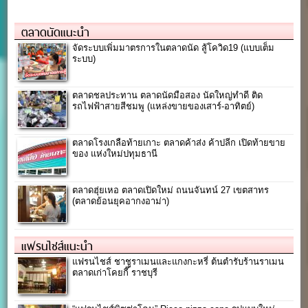
ตลาดนัดแนะนำ
จัดระบบเพิ่มมาตรการในตลาดนัด สู้โควิด19 (แบบเต็ม
ระบบ)
ตลาดชลประทาน ตลาดนัดมือสอง นัดใหญ่ทำดี ติด
รถไฟฟ้าสายสีชมพู (แหล่งขายของเสาร์-อาทิตย์)
ตลาดโรงเกลือท้ายเกาะ ตลาดค้าส่ง ค้าปลีก เปิดท้ายขาย
ของ แห่งใหม่ปทุมธานี
ตลาดฮุ่ยเหอ ตลาดเปิดใหม่ ถนนจันทน์ 27 เขตสาทร
(ตลาดย้อนยุคอากงอาม่า)
แฟรนไชส์แนะนำ
แฟรนไชส์ ชาชูราเมนและแกงกะหรี่ ต้นตำรับร้านราเมน
ตลาดเก่าโคยกี๊ ราชบุรี