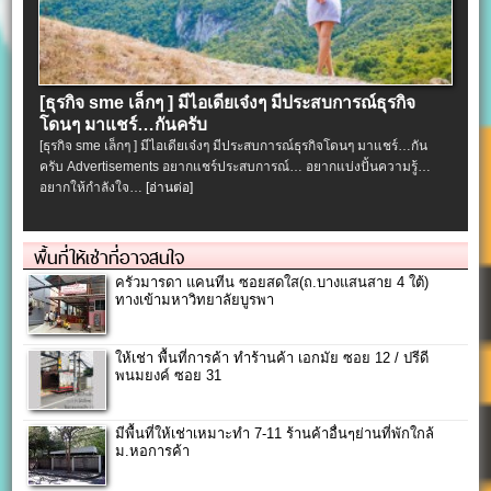
[ธุรกิจ sme เล็กๆ ] มีไอเดียเจ๋งๆ มีประสบการณ์ธุรกิจ
โดนๆ มาแชร์…กันครับ
[ธุรกิจ sme เล็กๆ ] มีไอเดียเจ๋งๆ มีประสบการณ์ธุรกิจโดนๆ มาแชร์…กัน
ครับ Advertisements อยากแชร์ประสบการณ์… อยากแบ่งปั้นความรู้…
อยากให้กำลังใจ…
[อ่านต่อ]
พื้นที่ให้เช่าที่อาจสนใจ
ครัวมารดา แคนทีน ซอยสดใส(ถ.บางแสนสาย 4 ใต้)
ทางเข้ามหาวิทยาลัยบูรพา
ให้เช่า พื้นที่การค้า ทำร้านค้า เอกมัย ซอย 12 / ปรีดี
พนมยงค์ ซอย 31
มีพื้นที่ให้เช่าเหมาะทำ 7-11 ร้านค้าอื่นๆย่านที่พักใกล้
ม.หอการค้า