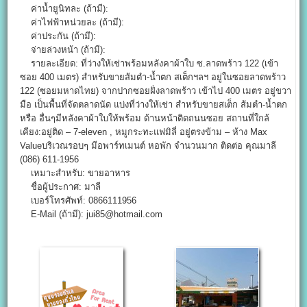
ค่าน้ำยูนิทละ (ถ้ามี):
ค่าไฟฟ้าหน่วยละ (ถ้ามี):
ค่าประกัน (ถ้ามี):
จ่ายล่วงหน้า (ถ้ามี):
รายละเอียด: ที่ว่างให้เช่าพร้อมหลังคาผ้าใบ ซ.ลาดพร้าว 122 (เข้า
ซอย 400 เมตร) สำหรับขายส้มตำ-น้ำตก สเต็กฯลฯ อยู่ในซอยลาดพร้าว
122 (ซอยมหาดไทย) จากปากซอยฝั่งลาดพร้าว เข้าไป 400 เมตร อยู่ขวา
มือ เป็นพื้นที่จัดตลาดนัด แบ่งที่ว่างให้เช่า สำหรับขายสเต็ก ส้มตำ-น้ำตก
หรือ อื่นๆมีหลังคาผ้าใบให้พร้อม ด้านหน้าติดถนนซอย สถานที่ใกล้
เคียง:อยู่ติด – 7-eleven , หมูกระทะแฟมิลี่ อยู่ตรงข้าม – ห้าง Max
Valueบริเวณรอบๆ มีอพาร์ทเมนต์ หอพัก จำนวนมาก ติดต่อ คุณมาลี
(086) 611-1956
เหมาะสำหรับ: ขายอาหาร
ชื่อผู้ประกาศ: มาลี
เบอร์โทรศัพท์: 0866111956
E-Mail (ถ้ามี): jui85@hotmail.com