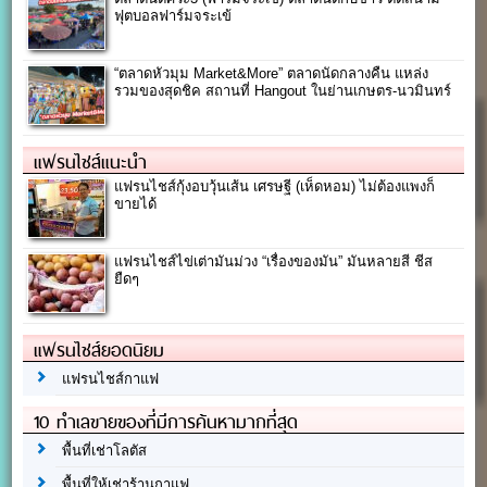
ฟุตบอลฟาร์มจระเข้
“ตลาดหัวมุม Market&More” ตลาดนัดกลางคืน แหล่ง
รวมของสุดชิค สถานที่ Hangout ในย่านเกษตร-นวมินทร์
แฟรนไชส์แนะนำ
แฟรนไชส์กุ้งอบวุ้นเส้น เศรษฐี (เห็ดหอม) ไม่ต้องแพงก็
ขายได้
แฟรนไชส์ไข่เต่ามันม่วง “เรื่องของมัน” มันหลายสี ชีส
ยืดๆ
แฟรนไชส์ยอดนิยม
แฟรนไชส์กาแฟ
10 ทำเลขายของที่มีการค้นหามากที่สุด
พื้นที่เช่าโลตัส
พื้นที่ให้เช่าร้านกาแฟ