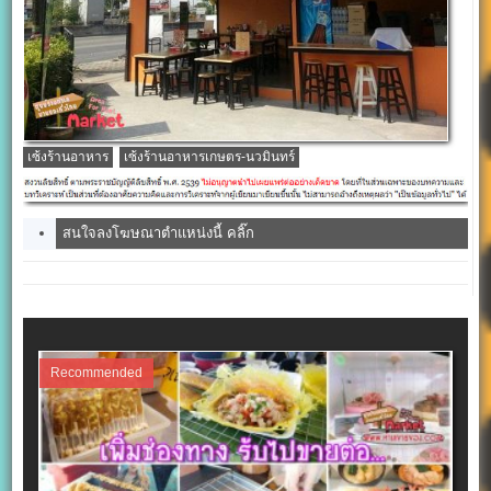
เซ้งร้านอาหาร
เซ้งร้านอาหารเกษตร-นวมินทร์
สนใจลงโฆษณาตำแหน่งนี้ คลิ๊ก
Recommended