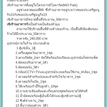
เกษตร-นวมินทร์
เซ้งร้านอาหารตั้งอยู่ในโครงการมิโอพาร์ค(MiO Park)
อยู่ช่วงเสาตอม่อที่89 ซึ่งร้านอาหารอยู่ระหว่างซอยประเสริฐมนู
กิจ21กับซอยประเสริฐมนูกิจ23
เซ้งร้านอาหารมีขนาดพื้นที่ประมาณ_50ตาราง
เซ้งร้านอาหาร
ซึ่งเป็นทำเลเป็นห้องหัวมุม
สามารถใช้บริเวณพื้นที่ด้านข้างของร้าน เป็นพื้นที่เพิ่มเติมของ
ร้านได้อีกประมาณ_50ตาราง
ราคาเซ้ง_240,000 บาท
อุปกรณ์ภายในร้าน ประกอบด้วย
1.ตู้แช่เย็น_1ตู้
2.เครื่องดูดควันอาหาร_1ชุด
3.เตาแก๊สผัด_2เตา จัดให้พร้อมถังแก๊สและอุปกรณ์แก็สครบเซ็ต
4.พัดลมปรับอากาศ_1ตัว
5.พัดลมผนัง_3ตัว
6.กล้องCCTV+TVและอุปกรณ์ระบบพร้อมใช้งาน_4กล้อง_1ชุด
7.เคาเตอร์สำหรับปรุงและสำหรับโชว์อาหาร_1ชุด
8.เคาเตอร์เก็บเงิน_1ชุด
9.โต๊ะพร้อมเก้าอี้รับลูกค้า_10ชุด
10.จานชามช้อนส้อมตะเกียบครบชุดพร้อมขายได้ทันที
11.น้ำอัดลมพร้อมตู้เย็นทั้งโค้กและตู้แช่Estรวม2ตู้
12.ซิงค์ล่างจาน_2ชุด
13.ชั้นวางของต่างๆ_3ตัว