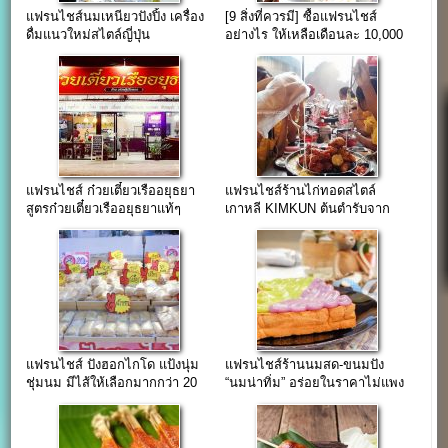
แฟรนไชส์นมเหนียวปังปิ้ง เครื่อง
[9 สิ่งที่ควรมี] ซื้อแฟรนไชส์
ดื่มแนวใหม่สไตล์ญี่ปุ่น
อย่างไร ให้เหลือเดือนละ 10,000
++up
แฟรนไชส์ ก๋วยเตี๋ยวเรืออยุธยา
แฟรนไชส์ร้านไก่ทอดสไตล์
สูตรก๋วยเตี๋ยวเรืออยุธยาแท้ๆ
เกาหลี KIMKUN ต้นตำรับจาก
ประเทศเกาหลีใต้
แฟรนไชส์ ปังฮอกไกโด แป้งนุ่ม
แฟรนไชส์ร้านนมสด-ขนมปัง
ชุ่มนม มีไส้ให้เลือกมากกว่า 20
“นมน่าทิ่ม” อร่อยในราคาไม่แพง
ไส้