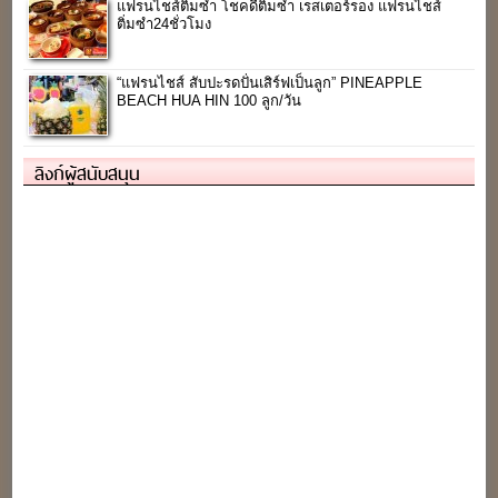
แฟรนไชส์ติ่มซำ โชคดีติ่มซำ เรสเตอร์รอง แฟรนไชส์
ติ่มซำ24ชั่วโมง
“แฟรนไชส์ สับปะรดปั่นเสิร์ฟเป็นลูก” PINEAPPLE
BEACH HUA HIN 100 ลูก/วัน
ลิงก์ผู้สนับสนุน