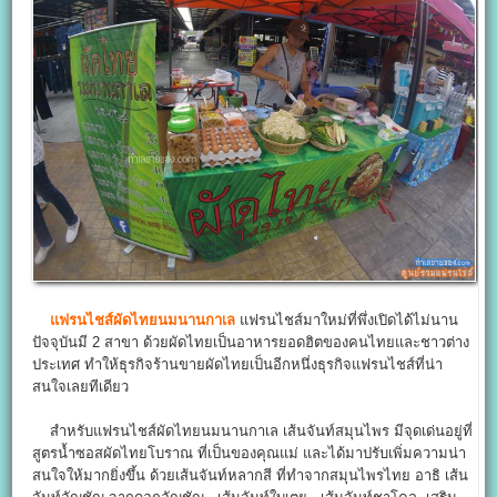
แฟรนไชส์ผัดไทยนมนานกาเล
แฟรนไชส์มาใหม่ที่พึ่งเปิดได้ไม่นาน
ปัจจุบันมี 2 สาขา ด้วยผัดไทยเป็นอาหารยอดฮิตของคนไทยและชาวต่าง
ประเทศ ทำให้ธุรกิจร้านขายผัดไทยเป็นอีกหนึ่งธุรกิจแฟรนไชส์ที่น่า
สนใจเลยทีเดียว
สำหรับแฟรนไชส์ผัดไทยนมนานกาเล เส้นจันท์สมุนไพร มีจุดเด่นอยู่ที่
สูตรน้ำซอสผัดไทยโบราณ ที่เป็นของคุณแม่ และได้มาปรับเพิ่มความน่า
สนใจให้มากยิ่งขึ้น ด้วยเส้นจันท์หลากสี ที่ทำจากสมุนไพรไทย อาธิ เส้น