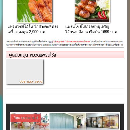
แฟรนไชส์โอ้โห ไก่ย่างกะทิทรง
แฟรนไชส์ไส้กรอกหมูเจริญ
เครื่อง ลงทุน 2,900บาท
ไส้กรอกอีสาน เริ่มต้น 1699 บาท
ผู้สนับสนุน หมวดแฟรนไชส์
Recommended