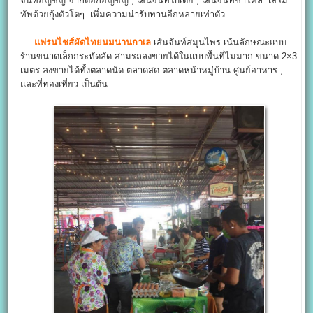
จันท์อัญชัญ-จากดอกอัญชัญ , เส้นจันท์ใบเตย , เส้นจันท์ชาโคล เสริม
ทัพด้วยกุ้งตัวโตๆ เพิ่มความน่ารับทานอีกหลายเท่าตัว
แฟรนไชส์ผัดไทยนมนานกาเล
เส้นจันท์สมุนไพร เน้นลักษณะแบบ
ร้านขนาดเล็กกระทัดลัด สามรถลงขายได้ในแบบพื้นที่ไม่มาก ขนาด 2×3
เมตร ลงขายได้ทั้งตลาดนัด ตลาดสด ตลาดหน้าหมู่บ้าน ศูนย์อาหาร ,
และที่ท่องเที่ยว เป็นต้น