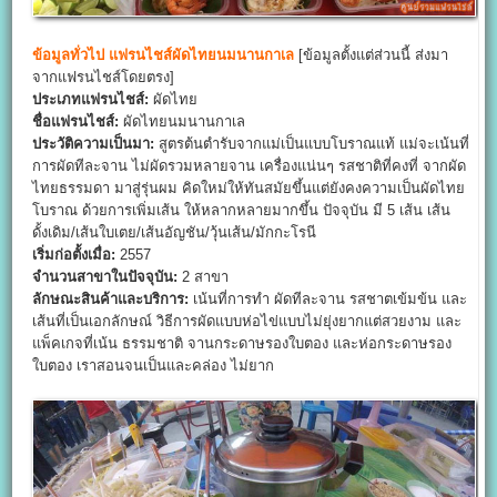
ข้อมูลทั่วไป
แฟรนไชส์ผัดไทยนมนานกาเล
[ข้อมูลตั้งแต่ส่วนนี้ ส่งมา
จากแฟรนไชส์โดยตรง]
ประเภทแฟรนไชส์:
ผัดไทย
ชื่อแฟรนไชส์:
ผัดไทยนมนานกาเล
ประวัติความเป็นมา:
สูตรต้นตำรับจากแม่เป็นแบบโบราณแท้ แม่จะเน้นที่
การผัดทีละจาน ไม่ผัดรวมหลายจาน เครื่องแน่นๆ รสชาติที่คงที่ จากผัด
ไทยธรรมดา มาสู่รุ่นผม คิดใหม่ให้ทันสมัยขึ้นแต่ยังคงความเป็นผัดไทย
โบราณ ด้วยการเพิ่มเส้น ให้หลากหลายมากขึ้น ปัจจุบัน มี 5 เส้น เส้น
ดั้งเดิม/เส้นใบเตย/เส้นอัญชัน/วุ้นเส้น/มักกะโรนี
เริ่มก่อตั้งเมื่อ:
2557
จำนวนสาขาในปัจจุบัน:
2 สาขา
ลักษณะสินค้าและบริการ:
เน้นที่การทำ ผัดทีละจาน รสชาตเข้มข้น และ
เส้นที่เป็นเอกลักษณ์ วิธีการผัดแบบห่อไข่แบบไม่ยุ่งยากแต่สวยงาม และ
แพ็คเกจที่เน้น ธรรมชาติ จานกระดาษรองใบตอง และห่อกระดาษรอง
ใบตอง เราสอนจนเป็นและคล่อง ไม่ยาก