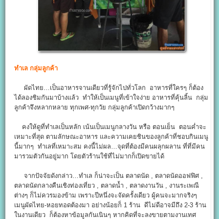
ทำเล กลุ่มลูกค้า
ผัดไทย…เป็นอาหารจานเดียวที่รู้จักไปทั่วโลก อาหารที่ใครๆ ก็ต้อง
ได้ลองชิมกันมาบ้างแล้ว ทำให้เป็นเมนูที่เข้าใจง่าย อาหารที่คุ้นลิ้น กลุ่ม
ลูกค้าจึงหลากหลาย ทุกเพศ-ทุกวัย กลุ่มลูกค้าเปิดกว้างมากๆ
คงให้ดูที่ทำเลเป็นหลัก เน้นเป็นเมนูกลางวัน หรือ ตอนเย็น ตอนค่ำจะ
เหมาะที่สุด ตามลักษณะอาหาร และความเคยชินของลูกค้าที่ชอบกินเมนู
นี้มากๆ ทำเลที่เหมาะสม คงนี้ไม่ผล…จุดที่ต้องมีคนผลุกผลาน ที่ที่มีคน
มารวมตัวกันอยู่มาก โดยตัวร้านใช้ที่ไม่มากก็เปิดขายได้
จากปัจจัยดังกล่าว…ทำเล ก็น่าจะเป็น ตลาดนัด , ตลาดนัดออฟฟิศ ,
ตลาดนัดกลางคืนเชิงท่องเที่ยว , ตลาดน้ำ , ตลาดงานวัน , งานระเพณี
ต่างๆ ก็ไม่ควรมองข้าม เพราะปีหนึ่งจะจัดครั้งเดียว ผู้คนจะมากจริงๆ
เมนูผัดไทย-หอยทอดต้องมา อย่างน้อยก็ 1 ร้าน ดีไม่ดีอาจมีถึง 2-3 ร้าน
ในงานเดียว ก็ต้องหาข้อมูลกันเนินๆ หากคิดที่จะลงขายตามงานเทศ