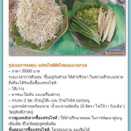
รูปแบบการลงทุน:
แฟรนไชส์ผัดไทยนมนานกาเล
– ราคา 35000 บาท
ระยะเวลาการคืนทุน: ขึ้นอยู่กับทำเล ให้คำปรึกษา ในสถานที่ๆจะลงขาย
สิ่งที่จะได้รับเมื่อซื้อแฟรนไชส์:
– โต๊ะวาง
– พาชนะใส่เส้น และเครื่องต่างๆ
– กระทะ 2 ชุด -ป้ายปูโต๊ะ และ ป้ายโรอัฟ บอกเมนู
– อุปกรณ์ต่างๆพร้อมขาย -น้ำมะขามผัดเส้น 15 ลิตร / ไชโป้ว / กุ้งแห้ง/ (
วัตถุดิบที่เราส่ง)
การดูแลหลังจากซื้อแฟรนไชส์ :
ให้คำปรึกษาตลอด ในการพัฒนาสู่เมนู
เพิ่มเติม ที่ไม่ขัดต่อสูตรดั่งเดิม
ขั้นตอนการซื้อแฟรนไชส์:
โทรสอบถาม ลองชิมได้