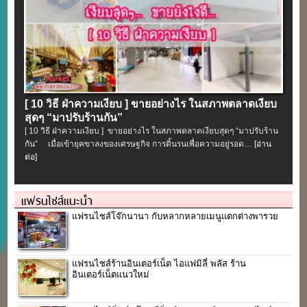
[ 10 วิธี ฝ่าความเงียบ ] ขายอย่างไร ในสภาพตลาดเงียบ
สุดๆ “มาปรับร้านกัน”
[ 10 วิธี ฝ่าความเงียบ ] ขายอย่างไร ในสภาพตลาดเงียบสุดๆ “มาปรับร้าน
กัน” เมื่อเข้ายุคขาลงของเศรษฐกิจ การดิ้นรนเพื่อความอยู่รอด…
[อ่าน
ต่อ]
แฟรนไชส์แนะนำ
แฟรนไชส์โจ๊กนานา กับหลากหลายเมนูแตกต่างพารวย
แฟรนไชส์ร้านอินเตอร์เน็ต ไอแฟมิลี่ พลัส ร้าน
อินเตอร์เน็ตแนวใหม่