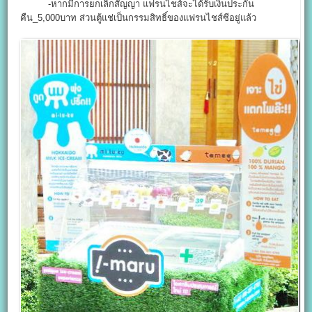
-หากมีการยกเลิกสัญญา แฟรนไชส์จะได้รับเงินประกัน
คืน_5,000บาท ส่วนตู้แช่เป็นกรรมสิทธิ์ของแฟรนไชส์ซีอยู่แล้ว