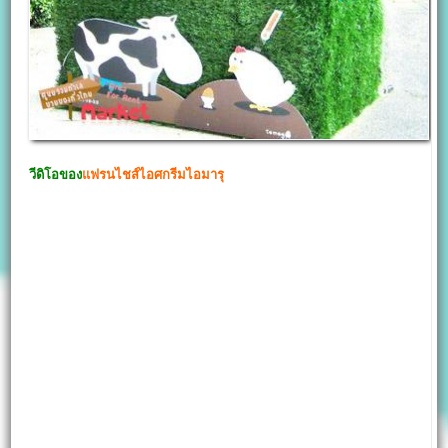
วีดิโอของ
แฟรนไชส์ไอศกรีมไอมารุ