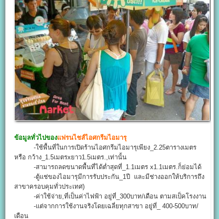
ข้อมูลทั่วไปของ
แฟรนไชส์ไอศกรีมไอมารุ
-ใช้พื้นที่ในการเปิดร้านไอศกรีมไอมารุเพียง_2.25ตารางเมตร
หรือ กว้าง_1.5เมตรxยาว1.5เมตร.,เท่านั้น
-สามารถลดขนาดพื้นที่ได้ต่ำสุดที่_1.1เมตร x1.1เมตร.ก็ย่อมได้
-ตู้แช่ของไอมารุมีการรับประกัน_1ปี และมีช่างออกให้บริการถึง
สาขาครอบคุมทั่วประเทศ)
-ค่าใช้จ่าย,ที่เป็นค่าไฟฟ้า อยู่ที่_300บาท/เดือน ตามสเป็คโรงงาน
-แต่จากการใช้งานจริงโดยเฉลี่ยทุกสาขา อยู่ที่_ 400-500บาท/
เดือน