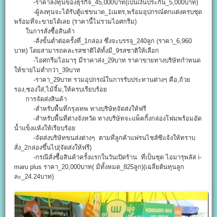
-ราคาลงทุนของธุรกิจ_45,000บาท(เป็นเงินประกัน_5,000บาท)
-ผู้ลงทุนจะได้รับตู้แช่ขนาด_1เมตร,พร้อมอุปกรณ์ตกแต่งครบชุด
พร้อมที่จะขายได้เลย (ราคานี้ไม่รวมไอศกรีม)
ในการสั่งซื้อสินค้า
-สั่งขั้นต่ำต่อครั้งที่_1กล่อง ซึ่งจะบรรจุ_240ลูก (ราคา_6,960
บาท) โดยสามารถคละรสชาติได้ทั้งมี_9รสชาติให้เลือก
-ไอศกรีมไอมารุ มีราคาส่ง_29บาท ราคาขายทางบริษัทกำหนด
ให้ขายไม่ต่ำกว่า_39บาท
-ราคา_29บาท รวมอุปกรณ์ในการรับประทานต่างๆ คือ,ถ้วย
รอง,ซองใส่,ไม้จิ้ม,ให้ครบเรียบร้อย
การจัดส่งสินค้า
-สำหรับพื้นที่กรุงเทพ ทางบริษัทจัดส่งให้ฟรี
-สำหรับพื้นที่ต่างจังหวัด ทางบริษัทจะแพ็คกิ้งกล่องโฟมพร้อมอัด
น้ำแข็งแห้งให้เรียบร้อย
-จัดส่งบริษัทขนส่งต่างๆ ตามที่ลูกค้าแฟรนไชส์ซีแจ้งให้ทราบ
สั่ง_2กล่องขึ้นไป(จัดส่งให้ฟรี)
-กรณีสั่งซื้อสินค้าครั้งแรกในวันเปิดร้าน ที่เป็นชุด ไอมารุพลัส i-
maru plus ราคา_20,000บาท( มีทั้งหมด_825ลูก)(เฉลี่ยต้นทุนลูก
ละ_24.24บาท)