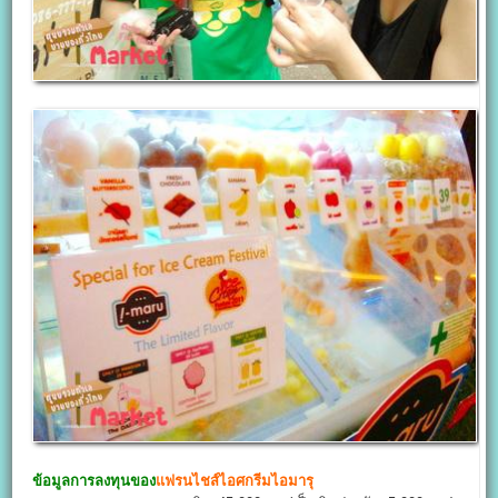
ข้อมูลการลงทุนของ
แฟรนไชส์ไอศกรีมไอมารุ