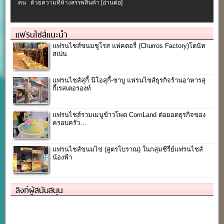
คน ด้วยความที่ห้างสรรพสินค้า
[อ่านต่อ]
แฟรนไชส์แนะนำ
แฟรนไชส์ขนมชูโรส แฟคตอรี่ (Churros Factory)โดนัท
สเปน
แฟรนไชส์สุกี้ นีโอสุกี้-ชาบู แฟรนไชส์ธุรกิจร้านอาหารสุ
กี้เรสเตอรองท์
แฟรนไชส์รวมเมนูข้าวโพด CornLand ต่อยอดธุรกิจของ
ครอบครัว…
แฟรนไชส์ขนมไข่ (สูตรโบราณ) ในกลุ่มซีรี่ย์แฟรนไชส์
น้องฟ้า
ลิงก์ผู้สนับสนุน