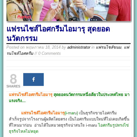
แฟรนไชส์ไอศกรีมไอมารุ สุดยอด
นวัตกรรม
Posted on
พฤษภาคม 18, 2014
by
administrator
in
แฟรนไชส์ขนม
,
แฟ
รนไชส์ไอศครีม
// 0 Comments
8
SHARES
แฟรนไชส์ไอศกรีมไอมารุ
สุดยอดนวัตกรรมหนึ่งเดียวในประเทศไทย มา
แรงจริง…
แฟรนไชส์ไอศกรีมไอมารุ
(i-maru)
เป็นธุรกิจขายไอศกรีม
สำเร็จรูปจากโรงงานผู้ผลิตโดยตรง เป็นไอศกรีมแบบใหม่ที่ไม่เคยเกิดขึ้น
ที่ไหนมาก่อน อ่านได้ในหมวดธุรกิจน่าสนใจ i-maru
ไอศกรีมรูปทรงไข่
ธุรกิจไหลไม่หยุด