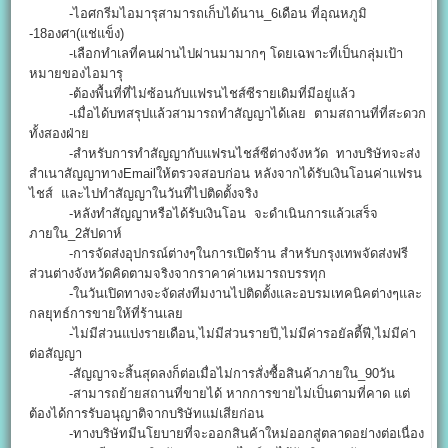
-ไอศกรีมไอมารุสามารถเก็บได้นาน_6เดือน ที่อุณหภูมิ
-18องศา(แช่แข็ง)
-เลือกทำเลที่คนผ่านไปผ่านมามากๆ โดยเฉพาะที่เป็นกลุ่มเป้า
หมายของไอมารุ
-ต้องพื้นที่ที่ไม่ซ้อนกับแฟรนไชส์ซีรายเดิมที่มีอยู่แล้ว
-เมื่อได้บทสรุปแล้วสามารถทำสัญญาได้เลย ตามสถานที่ที่สะดวก
ทั้งสองฝ่าย
-สำหรับการทำสัญญากับแฟรนไชส์ซีต่างจังหวัด ทางบริษัทจะส่ง
สำเนาสัญญาทางEmailให้ตรวจสอบก่อน หลังจากได้รับเงินโอนค่าแฟรน
ไชส์ และไปทำสัญญาในวันที่ไปติดตั้งจริง
-หลังทำสัญญาหรือได้รับเงินโอน จะดำเนินการแล้วเสร็จ
ภายใน_2สัปดาห์
-การจัดส่งอุปกรณ์ต่างๆในการเปิดร้าน สำหรับกรุงเทพจัดส่งฟรี
ส่วนต่างจังหวัดคิดตามจริงจากราคาค่าเหมารถบรรทุก
-ในวันเปิดทางจะจัดส่งทีมงานไปติดตั้งและอบรมเทคนิคต่างๆและ
กลยุทธ์การขายให้ที่ร้านเลย
-ไม่มีส่วนแบ่งรายเดือน,ไม่มีส่วนรายปี,ไม่มีค่ารอยัลตี้ฟี,ไม่มีค่า
ต่อสัญญา
-สัญญาจะสิ้นสุดลงก็ต่อเมื่อไม่การสั่งซื้อสินค้าภายใน_90วัน
-สามารถย้ายสถานที่ขายได้ หากการขายไม่เป็นตามที่คาด แต่
ต้องได้การรับอนุญาติจากบริษัทแม่เสียก่อน
-ทางบริษัทมีนโยบายที่จะออกสินค้าใหม่ออกสู่ตลาดอย่างต่อเนื่อง