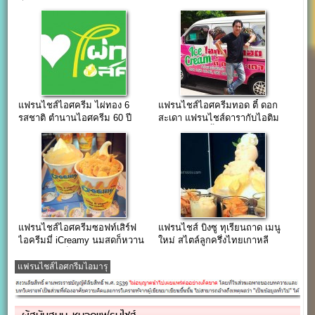
แฟรนไชส์
ตอนน้อย
แฟรนไชส์ไอศครีม ไผ่ทอง 6
แฟรนไชส์ไอศครีมทอด ตี๋ ดอก
รสชาติ ตำนานไอศครีม 60 ปี
สะเดา แฟรนไชส์ดารากับไอติม
ทอดราดท๊อปปิ้ง
แฟรนไชส์ไอศครีมซอฟท์เสิร์ฟ
แฟรนไชส์ บิงซู ทุเรียนถาด เมนู
ไอครีมมี่ iCreamy นมสดก็หวาน
ใหม่ สไตล์ลูกครึ่งไทยเกาหลี
มัน โยเกิร์ตก็ได้สุขภาพ
แฟรนไชส์ไอศกรีมไอมารุ