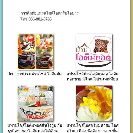
การติดต่อแฟรนไชส์ไอศกรีมไอมารุ
โทร.086-881-8785
Ice manias แฟรนไชส์ ไอติมผัด
แฟรนไชส์บ้านไอติมทอด ไอติม
ทอดขายส่งไกลถึงประเทศเพื่อน
บ้าน
แฟรนไชส์ไอติมทอดสำเร็จรูป กับ
แฟรนไชส์ไอศครีมมหาชัย ไอศ
ธุรกิจขายส่งไอติมทอดไม่เสียค่า
ครีมกะทิสด ชื่อดัง ขายง่าย ขั้น