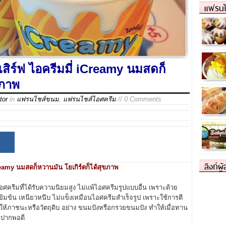
แฟรนไ
ิร์ฟ ไอครีมมี่ iCreamy นมสดก็
ขภาพ
tor
in
แฟรนไชส์ขนม
,
แฟรนไชส์ไอศครีม
// 0 Comments
ลิงก์ผู
eamy นมสดก็หวานมัน โยเกิร์ตก็ได้สุขภาพ
รีมที่ได้รับความนิยมสูง ไม่แพ้ไอศครีมรูปแบบอื่น เพราะด้วย
้มข้น เหนียวหนึบ ไม่แข็งเหมือนไอศครีมสำเร็จรูป เพราะใช้การตี
ให้ภาชนะหรือวัตถุดิบ อย่าง ขนมปังหรือกรวยขนมปัง ทำให้เมื่อทาน
นปากพอดี