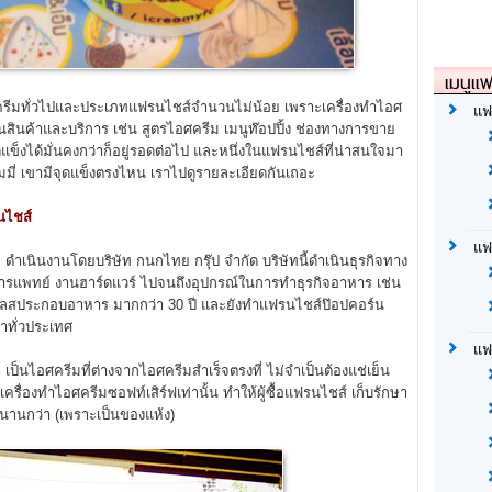
เมนูแฟ
ไอศครีมทั่วไปและประเภทแฟรนไชส์จำนวนไม่น้อย เพราะเครื่องทำไอศ
แฟ
นสินค้าและบริการ เช่น สูตรไอศครีม เมนูท๊อปปิ้ง ช่องทางการขาย
ข็งได้มั่นคงกว่าก็อยู่รอดต่อไป และหนึ่งในแฟรนไชส์ที่น่าสนใจมา
ีมมี่ เขามีจุดแข็งตรงไหน เราไปดูรายละเอียดกันเถอะ
นไชส์
แฟ
เนินงานโดยบริษัท กนกไทย กรุ๊ป จำกัด บริษัทนี้ดำเนินธุรกิจทาง
ือการแพทย์ งานฮาร์ดแวร์ ไปจนถึงอุปกรณ์ในการทำธุรกิจอาหาร เช่น
เตนเลสประกอบอาหาร มากกว่า 30 ปี และยังทำแฟรนไชส์ป๊อปคอร์น
าทั่วประเทศ
แฟ
นไอศครีมที่ต่างจากไอศครีมสำเร็จตรงที่ ไม่จำเป็นต้องแช่เย็น
ครื่องทำไอศครีมซอฟท์เสิร์ฟเท่านั้น ทำให้ผู้ซื้อแฟรนไชส์ เก็บรักษา
ได้นานกว่า (เพราะเป็นของแห้ง)