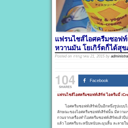
แฟรนไชส์ไอศครีมซอฟท์เส
หวานมัน โยเกิร์ตก็ได้สุ
Posted on
กรกฎาคม 21, 2015
by
administra
104
Facebook
SHARES
แฟรนไชส์ไอศครีมซอฟท์เสิร์ฟ ไอครีมมี่ iCr
ไอศครีมซอฟท์เสิร์ฟเป็นอีกหนึ่งรูปแบบไอศค
ลักษณะของไอศครีมซอฟท์เสิร์ฟนั้น มีความเข
กวนจากเครื่องทำไอศครีมซอฟท์เสิร์ฟแล้วบีบ
แล้ว ไอศครีมจะหนึบหนับละมุนลิ้น ละลายใ