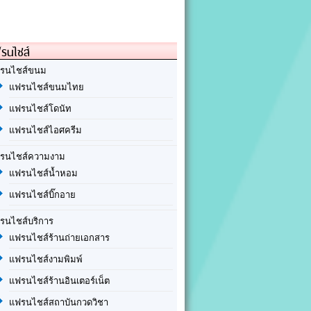
รนไชส์
รนไชส์ขนม
แฟรนไชส์ขนมไทย
แฟรนไชส์โดนัท
แฟรนไชส์ไอศครีม
รนไชส์ความงาม
แฟรนไชส์น้ำหอม
แฟรนไชส์บิ๊กอาย
รนไชส์บริการ
แฟรนไชส์ร้านถ่ายเอกสาร
แฟรนไชส์งามพิมพ์
แฟรนไชส์ร้านอินเตอร์เน็ต
แฟรนไชส์สถาบันกวดวิชา