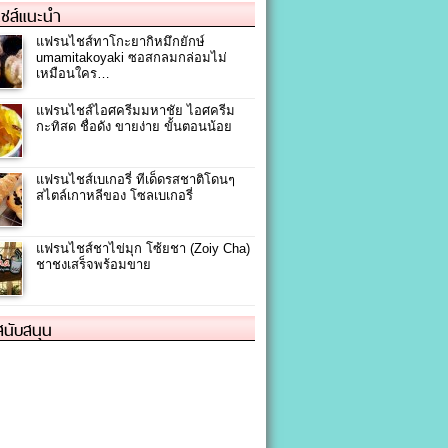
ชส์แนะนำ
แฟรนไชส์ทาโกะยากิหมึกยักษ์
umamitakoyaki ซอสกลมกล่อมไม่
เหมือนใคร…
แฟรนไชส์ไอศครีมมหาชัย ไอศครีม
กะทิสด ชื่อดัง ขายง่าย ขั้นตอนน้อย
แฟรนไชส์เบเกอรี่ ทีเด็ดรสชาติโดนๆ
สไตล์เกาหลีของ โซลเบเกอรี่
แฟรนไชส์ชาไข่มุก โซ้ยชา (Zoiy Cha)
ชาชงเสร็จพร้อมขาย
้สนับสนุน