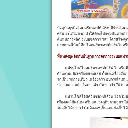
ปัจจุบันธุรกิจไอศครีมซอฟท์เสิร์ฟ มีร้าน
ครีมหาได้ไม่ยาก ทำให้ต้องไปแข่งขันทางด้า
ต้นทุนการผลิต ระบบจัดการ ฯลฯ ใครสร้างจุดแ
ลุยตลาดนี้นั่นก็คือ ไอศครีมซอฟท์เสิร์ฟไอคร
พื้นหลังผู้ผลิตกับพื้นฐานการจัดการระบบแฟร
แฟรนไชส์ไอศครีมซอฟท์เสิร์ฟ ไอครีมมี่ ดำ
ด้านงานผลิตเครื่องสเตนเลส ตั้งแต่เครื่องม
รถเข็น รถก๋วยเตี๋ยว เครื่องครัว อุปกรณ์ส
ประสบความสำเร็จมาแล้ว มีมากกว่า 70 สาข
แฟรนไชส์ไอศครีมซอฟท์เสิร์ฟ ไอครีมมี่ เป็
เพียงแค่ใช้ผงไอศครีมและวัตถุดิบตามสูตร ใส่เ
วัตถุดิบได้ง่ายกว่าไม่ต้องแช่เย็นแถมยังเก็บ