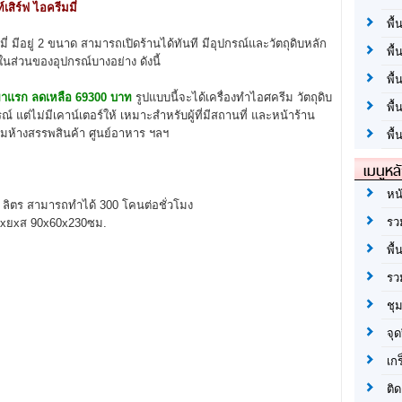
ิร์ฟ ไอครีมมี่
พื้
 มีอยู่ 2 ขนาด สามารถเปิดร้านได้ทันที มีอุปกรณ์และวัตถุดิบหลัก
พื้
นส่วนของอุปกรณ์บางอย่าง ดังนี้
พื
าแรก ลดเหลือ 69300 บาท
รูปแบบนี้จะได้เครื่องทำไอศครีม วัตถุดิบ
พื
 แต่ไม่มีเคาน์เตอร์ให้ เหมาะสำหรับผู้ที่มีสถานที่ และหน้าร้าน
คตามห้างสรรพสินค้า ศูนย์อาหาร ฯลฯ
พื้
เมนูหล
หน
ลิตร สามารถทำได้ 300 โคนต่อชั่วโมง
รว
กxยxส 90x60x230ซม.
พื้
รว
ชุ
จุด
เก
ติด