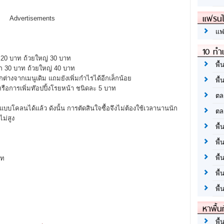
แฟรนไ
Advertisements
แฟ
10 ทำเ
0 บาท ถ้วยใหญ่ 30 บาท
พื้
 30 บาท ถ้วยใหญ่ 40 บาท
งจากเมนูเดิม แถมยังเพิ่มกำไรได้อีกเล็กน้อย
พื้
ือการเพิ่มท๊อปปิ้งโรยหน้า ชนิดละ 5 บาท
ตล
แบบโคลนได้แล้ว ดังนั้น การตัดสินใจซื้อจึงไม่ต้องใช้เวลานานนัก
ตล
ไม่สูง
พื้
พื้
พื้
าท
พื้
พื้
หาพื้น
พื้