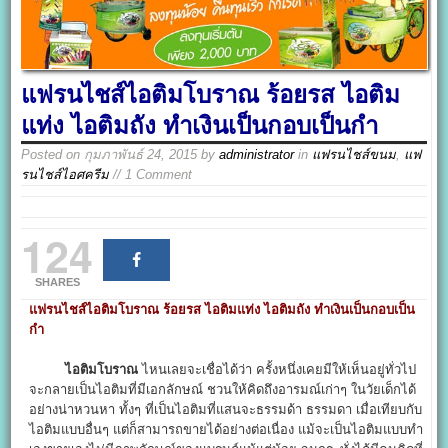
แฟรนไชส์ไอติมโบราณ ร้อยรส ไอติม
แท่ง ไอติมถัง ทำเงินเป็นกอบเป็นกำ
Posted on
กุมภาพันธ์ 24, 2015
by
administrator
in
แฟรนไชส์ขนม
,
แฟ
รนไชส์ไอศครีม
// 1 Comment
124
SHARES
แฟรนไชส์ไอติมโบราณ ร้อยรส ไอติมแท่ง ไอติมถัง ทำเงินเป็นกอบเป็น
กำ
ไอติมโบราณ
ไหนเลยจะเชื่อได้ว่า ครั้งหนึ่งเคยมีให้เห็นอยู่ทั่วไป
จะกลายเป็นไอติมที่มีเอกลักษณ์ ชวนให้คิดถึงอารมณ์เก่าๆ ในวัยเด็กได้
อย่างน่าหวนหา ทั้งๆ ที่เป็นไอติมที่แสนจะธรรมด้า ธรรมดา เมื่อเทียบกับ
ไอติมแบบอื่นๆ แต่ก็สามารถขายได้อย่างต่อเนื่อง แม้จะเป็นไอติมแบบทำ