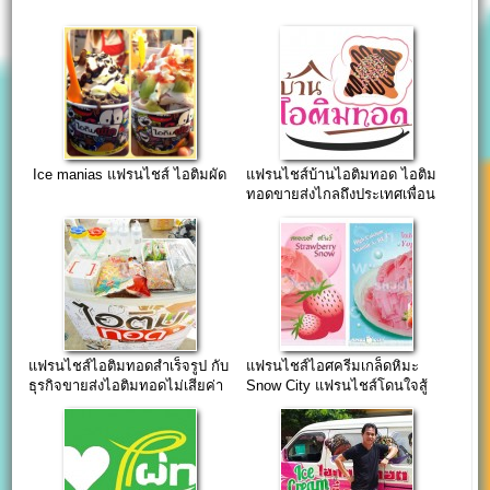
Ice manias แฟรนไชส์ ไอติมผัด
แฟรนไชส์บ้านไอติมทอด ไอติม
ทอดขายส่งไกลถึงประเทศเพื่อน
บ้าน
แฟรนไชส์ไอติมทอดสำเร็จรูป กับ
แฟรนไชส์ไอศครีมเกล็ดหิมะ
ธุรกิจขายส่งไอติมทอดไม่เสียค่า
Snow City แฟรนไชส์โดนใจสู้
แฟรนไชส์
อากาศร้อน