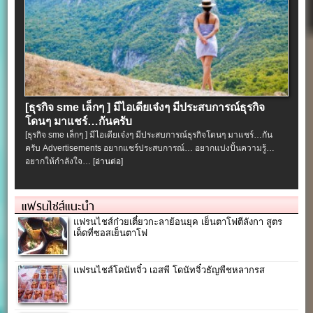
[ธุรกิจ sme เล็กๆ ] มีไอเดียเจ๋งๆ มีประสบการณ์ธุรกิจ
โดนๆ มาแชร์…กันครับ
[ธุรกิจ sme เล็กๆ ] มีไอเดียเจ๋งๆ มีประสบการณ์ธุรกิจโดนๆ มาแชร์…กัน
ครับ Advertisements อยากแชร์ประสบการณ์… อยากแบ่งปั้นความรู้…
อยากให้กำลังใจ…
[อ่านต่อ]
แฟรนไชส์แนะนำ
แฟรนไชส์ก๋วยเตี๋ยวกะลาย้อนยุค เย็นตาโฟตีลังกา สูตร
เด็ดที่ซอสเย็นตาโฟ
แฟรนไชส์โดนัทจิ๋ว เอสพี โดนัทจิ๋วธัญพืชหลากรส