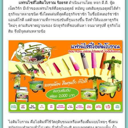
แฟรนไชส์ไอติมโบราณ ร้อยรส
ดำเนินงานโดย หจก ดี.ดี. ฟู้ด
เน็ตเวิร์ก มีเจ้าของแฟรนไชส์คือคุณอดุลย์ หมัดบู แต่เดิมคุณอดุลย์ได้ทำ
ธุรกิจมาหลายชนิด ซึ่งโดดเด่นที่สุดคือธุรกิจชาชัก ในชื่อมิสเตอร์ชาชัก
แอนด์โรตี แต่ด้วยความที่การแข่งขันที่รุนแรงขึ้น จึงทำให้มองหาธุรกิจ
ใหม่ๆ ตามสันชาตญาณของ นักธุรกิจที่ชอบค้นหา จนมาสรุปที่ ธุรกิจไอ
ติม จึงมีจุดเด่นหลายข้อ
ไอติมโบราณ คือไอติมที่ใช้วัตถุดิบขนมหรือเครื่องดื่มแบบไทยๆ ซึ่งคน
สมัยก่อนทำทานทั่วไป เช่น ถั่วดำน้ำกะทิ ขนมลอดช่อง ชานมเย็น น้ำ