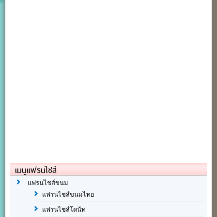
เมนูแฟรนไชส์
แฟรนไชส์ขนม
แฟรนไชส์ขนมไทย
แฟรนไชส์โดนัท