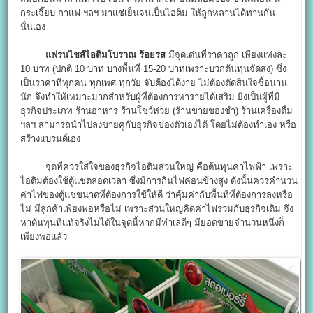
กระเจี๊ยบ กาแฟ ฯลฯ มาแช่เย็นจนเป็นไอติม ให้ลูกหลานได้ทานกัน
นั่นเอง
แฟรนไชส์ไอติมโบราณ ร้อยรส
มีจุดเด่นที่ราคาถูก เพียงแท่งละ
10 บาท (ปกติ 10 บาท บางพื้นที่ 15-20 บาทเพราะบวกต้นทุนจัดส่ง) ซึ่ง
เป็นราคาที่ทุกคน ทุกเพศ ทุกวัย จับต้องได้ง่าย ไม่ต้องตัดสินใจซื้อนาน
นัก จึงทำให้เหมาะมากสำหรับผู้ที่ต้องการหารายได้เสริม ยิ่งเป็นผู้ที่มี
ธุรกิจประเภท ร้านอาหาร ร้านโชว์ห่วย (ร้านขายของชำ) ร้านเครื่องดื่ม
ฯลฯ สามารถนำไปลงขายคู่กับธุรกิจของตัวเองได้ โดยไม่ต้องทำเอง หรือ
สร้างแบรนด์เอง
จุดที่ควรใส่ใจของธุรกิจไอติมส่วนใหญ่ คือต้นทุนค่าไฟฟ้า เพราะ
ไอติมต้องใช้ตู้แช่ตลอดเวลา ซึ่งมีการกินไฟค่อนข้างสูง ดังนั้นควรคำนวน
ค่าไฟของตู้แช่ขนาดที่ต้องการใช้ให้ดี ว่าคุ้มค่ากับพื้นที่ที่ต้องการลงหรือ
ไม่ มีลูกค้าเพียงพอหรือไม่ เพราะส่วนใหญ่คิดค่าไฟรวมกับธุรกิจเดิม จึง
หาต้นทุนที่แท้จริงไม่ได้ในจุดนี้หากมีทำเลดีๆ มียอดขายจำนวนหนึ่งก็
เพียงพอแล้ว