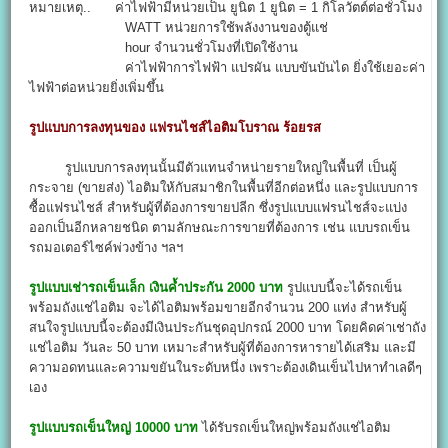
หมายเหตุ.. ค่าไฟฟ้ามีหน่วยเป็น ยูนิต 1 ยูนิต = 1 กิโลวัตต์ต่อชั่วโมง
WATT หน่วยการใช้พลังงานของตู้แช่
hour จำนวนชั่วโมงที่เปิดใช้งาน
ค่าไฟฟ้าการไฟฟ้า แปรผัน แบบขันบันได ยิ่งใช้เยอะค่า
ไฟฟ้าต่อหน่วยยิ่งเพิ่มขึ้น
รูปแบบการลงทุนของ แฟรนไชส์ไอติมโบราณ ร้อยรส
รูปแบบการลงทุนนั้นมีตัวแทนจำหน่ายรายใหญ่ในพื้นที่ เป็นผู้
กระจาย (ขายส่ง) ไอติมให้กับสมาชิกในพื้นที่อีกต่อหนึ่ง และรูปแบบการ
ซื้อแฟรนไชส์ สำหรับผู้ที่ต้องการขายปลีก ซึ่งรูปแบบแฟรนไชส์จะแบ่ง
ออกเป็นอีกหลายชนิด ตามลักษณะการขายที่ต้องการ เช่น แบบรถเข็น
รถมอเตอร์ไซค์พ่วงข้าง ฯลฯ
รูปแบบเช่ารถเข็นเล็ก เงินค้ำประกัน 2000 บาท
รูปแบบนี้จะได้รถเข็น
พร้อมถังแช่ไอติม จะได้ไอติมพร้อมขายอีกจำนวน 200 แท่ง สำหรับผู้
สนใจรูปแบบนี้จะต้องมีเงินประกันชุดอุปกรณ์ 2000 บาท โดยคิดค่าเช่าถัง
แช่ไอติม วันละ 50 บาท เหมาะสำหรับผู้ที่ต้องการหารายได้เสริม และมี
ความอดทนและความขยันในระดับหนึ่ง เพราะต้องเดินเข็นไปหาทำเลดีๆ
เอง
รูปแบบรถเข็นใหญ่ 10000 บาท
ได้รับรถเข็นใหญ่พร้อมถังแช่ไอติม