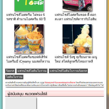
แฟรนไชส์ไอศครีม ไผ่ทอง 6
แฟรนไชส์ไอศครีมทอด ตี๋ ดอก
รสชาติ ตำนานไอศครีม 60 ปี
สะเดา แฟรนไชส์ดารากับไอติม
ทอดราดท๊อปปิ้ง
แฟรนไชส์ไอศครีมซอฟท์เสิร์ฟ
แฟรนไชส์ บิงซู ทุเรียนถาด เมนู
ไอครีมมี่ iCreamy นมสดก็หวาน
ใหม่ สไตล์ลูกครึ่งไทยเกาหลี
มัน โยเกิร์ตก็ได้สุขภาพ
ร้อยรส
แฟรนไชส์ไอติมโบราณ
แฟรนไชส์ไอติมโบราณร้อยรส
ไอติมโบราณ
ผู้สนับสนุน หมวดแฟรนไชส์