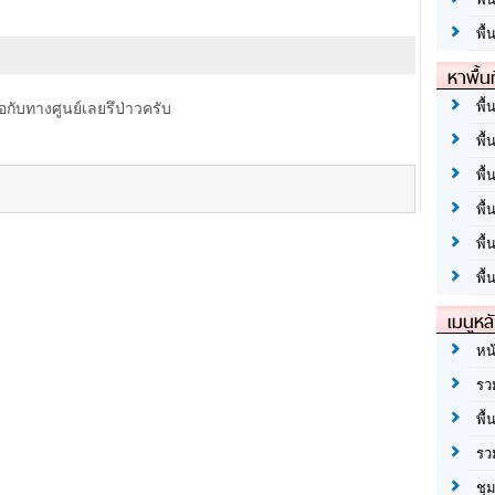
พื้
หาพื้น
พื้
ชื่อกับทางศูนย์เลยรึป่าวครับ
พื้
พื้
พื
พื
พื้
เมนูหล
หน
รว
พื้
รว
ชุ