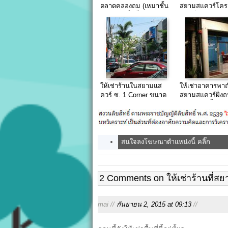
ตลาดคลองถม (เหมาชั้น
สยามสแควร์โคร
หรือแบบเป็นล็อค)
ใหม่ที่กำลังจะเปิ
มาก!!!
ให้เช่าร้านในสยามแส
ให้เช่าอาคารพาณ
ควร์ ซ. 1 Corner ขนาด
สยามสแควร์ฝั่ง
15 ตรม.
อังรีดูนังต์ ชั้น 1
สนใจลงโฆษณาตำแหน่งนี้ คลิ๊ก
2 Comments on ให้เช่าร้านที่
mai //
กันยายน 2, 2015 at 09:13
//