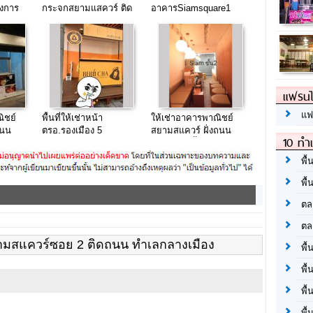
งการ
กระจกสยามแสควร์ ติด
อาคารSiamsquare1
ด ทำเลดี
ถนน แต่งสวยพร้อมขาย
75,000บาท/เดือน
แฟรนไ
แฟ
ิชย์
พื้นที่ให้เช่าหน้า
ให้เช่าอาคารพาณิชย์
ถนน
ตรอ.รองเมือง 5
สยามสแควร์ ฝั่งถนน
10 ทำเ
อังรีดูนังต์ ชั้น 2-4
พื้
พื้
ตล
ตล
สยามสแควร์ซอย 2 ติดถนน ทำเลกลางเมือง
พื้
พื้
พื้
พื้