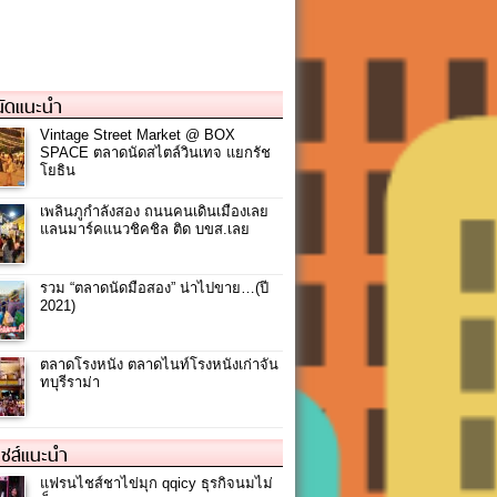
ัดแนะนำ
Vintage Street Market @ BOX
SPACE ตลาดนัดสไตล์วินเทจ แยกรัช
โยธิน
เพลินภูกำลังสอง ถนนคนเดินเมืองเลย
แลนมาร์คแนวชิคชิล ติด บขส.เลย
รวม “ตลาดนัดมือสอง” น่าไปขาย…(ปี
2021)
ตลาดโรงหนัง ตลาดไนท์โรงหนังเก่าจัน
ทบุรีราม่า
ชส์แนะนำ
แฟรนไชส์ชาไข่มุก qqicy ธุรกิจนมไม่