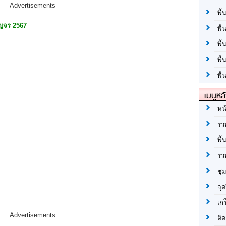
Advertisements
พื้
ัญจร 2567
พื้
พื
พื
พื้
เมนูหล
หน
รว
พื้
รว
ชุ
จุด
เก
Advertisements
ติด