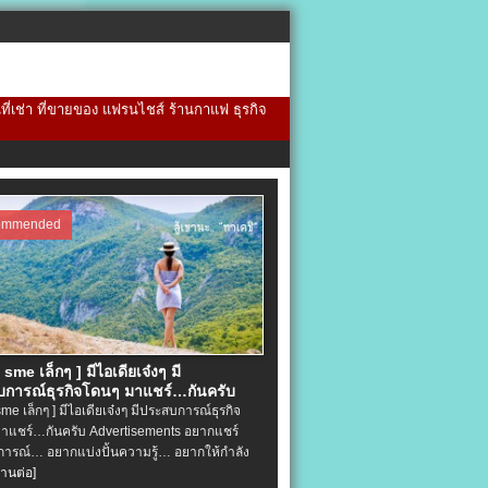
้นที่เช่า ที่ขายของ แฟรนไชส์ ร้านกาแฟ ธุรกิจ
ommended
จ sme เล็กๆ ] มีไอเดียเจ๋งๆ มี
การณ์ธุรกิจโดนๆ มาแชร์…กันครับ
 sme เล็กๆ ] มีไอเดียเจ๋งๆ มีประสบการณ์ธุรกิจ
าแชร์…กันครับ Advertisements อยากแชร์
ารณ์… อยากแบ่งปั้นความรู้… อยากให้กำลัง
่านต่อ]