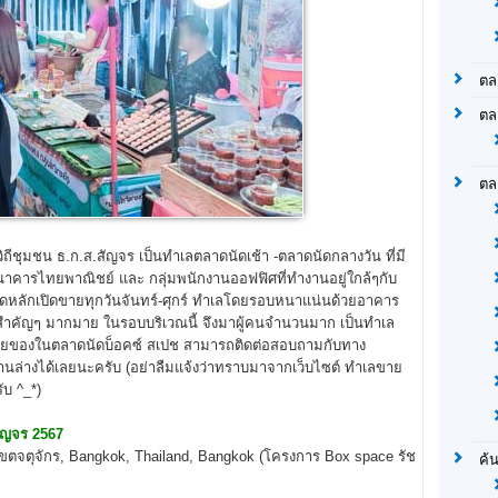
ตล
ตล
ตล
ิถีชุมชน ธ.ก.ส.สัญจร เป็นทำเลตลาดนัดเช้า -ตลาดนัดกลางวัน ที่มี
นาคารไทยพาณิชย์ และ กลุ่มพนักงานออฟฟิศที่ทำงานอยู่ใกล้ๆกับ
วตลาดหลักเปิดขายทุกวันจันทร์-ศุกร์ ทำเลโดยรอบหนาแน่นด้วยอาคาร
่สำคัญๆ มากมาย ในรอบบริเวณนี้ จึงมาผู้คนจำนวนมาก เป็นทำเล
ากขายของในตลาดนัดบ็อคซ์ สเปช สามารถติดต่อสอบถามกับทาง
นล่างได้เลยนะครับ (อย่าลืมแจ้งว่าทราบมาจากเว็บไซต์ ทำเลขาย
ับ ^_*)
สัญจร 2567
ร เขตจตุจักร, Bangkok, Thailand, Bangkok (โครงการ Box space รัช
ค้