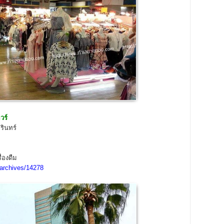
วร์
รินทร์
ื่องดืม
archives/14278