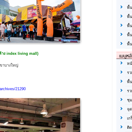
พื้
พื้
พื
พื
พื้
้าง index living mall)
เมนูหล
หน
 สาขาบางใหญ่
รว
พื้
archives/21290
รว
ชุ
จุด
เก
ติด