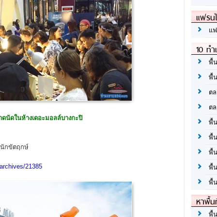
แฟรนไ
แฟ
10 ทำเ
พื้
พื้
ตล
ตล
ลาดนัดในห้างเดอะมอลล์บางกะปิ
พื้
พื้
นนักขัตฤกษ์
พื้
archives/21385
พื้
พื้
หาพื้น
พื้