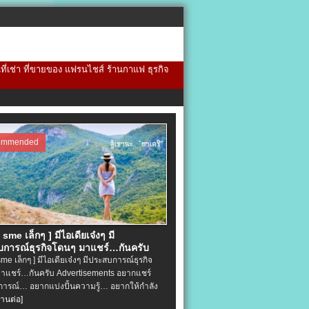
้นที่เช่า ที่ขายของ แฟรนไชส์ ร้านกาแฟ ธุรกิจ
ommended
จ sme เล็กๆ ] มีไอเดียเจ๋งๆ มี
การณ์ธุรกิจโดนๆ มาแชร์…กันครับ
 sme เล็กๆ ] มีไอเดียเจ๋งๆ มีประสบการณ์ธุรกิจ
าแชร์…กันครับ Advertisements อยากแชร์
ารณ์… อยากแบ่งปั้นความรู้… อยากให้กำลัง
่านต่อ]