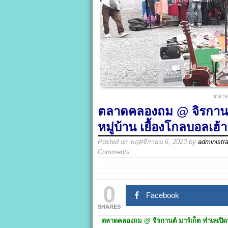
ตลาด
ตลาดคลองถม @ จิรกานต์ 
หมู่บ้าน เยื้องโกลบอลเฮ้า
Posted on
พฤศจิกายน 6, 2023
by
administra
Comments
0
Facebook
SHARES
ตลาดคลองถม
@
จิรกานต์ มาร์เก็ต
ทำเลเปิด