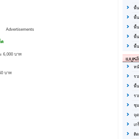
พื้
พื้
พื
Advertisements
พื
็ต
พื้
ะ 6,000 บาท
เมนูหล
หน
60 บาท
รว
พื้
รว
ชุ
จุด
เก
ติด