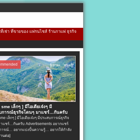
้นที่เช่า ที่ขายของ แฟรนไชส์ ร้านกาแฟ ธุรกิจ
ommended
จ sme เล็กๆ ] มีไอเดียเจ๋งๆ มี
การณ์ธุรกิจโดนๆ มาแชร์…กันครับ
 sme เล็กๆ ] มีไอเดียเจ๋งๆ มีประสบการณ์ธุรกิจ
าแชร์…กันครับ Advertisements อยากแชร์
ารณ์… อยากแบ่งปั้นความรู้… อยากให้กำลัง
่านต่อ]