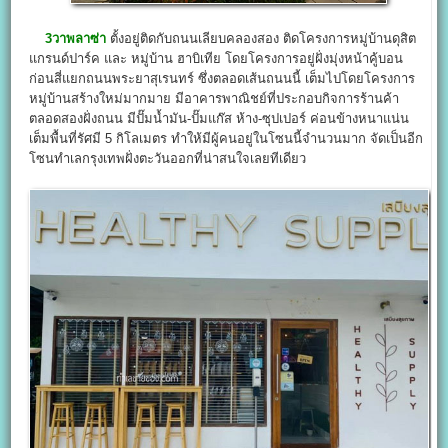
3วาพลาซ่า
ตั้งอยู่ติดกับถนนเลียบคลองสอง ติดโครงการหมู่บ้านดุสิต
แกรนด์ปาร์ค และ หมู่บ้าน ฮาบิเทีย โดยโครงการอยู่ฝั่งมุ่งหน้าคู้บอน
ก่อนสี่แยกถนนพระยาสุเรนทร์ ซึ่งตลอดเส้นถนนนี้ เต็มไปโดยโครงการ
หมู่บ้านสร้างใหม่มากมาย มีอาคารพาณิชย์ที่ประกอบกิจการร้านค้า
ตลอดสองฝั่งถนน มีปั๊มน้ำมัน-ปั๊มแก๊ส ห้าง-ซุปเปอร์ ค่อนข้างหนาแน่น
เต็มพื้นที่รัศมี 5 กิโลเมตร ทำให้มีผู้คนอยู่ในโซนนี้จำนวนมาก จัดเป็นอีก
โซนทำเลกรุงเทพฝั่งตะวันออกที่น่าสนใจเลยทีเดียว