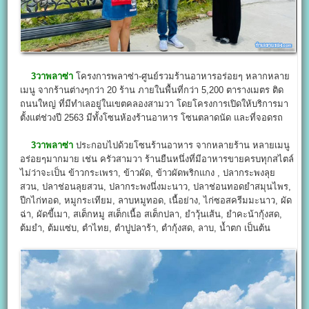
3วาพลาซ่า
โครงการพลาซ่า-ศูนย์รวมร้านอาหารอร่อยๆ หลากหลาย
เมนู จากร้านต่างๆกว่า 20 ร้าน ภายในพื้นที่กว่า 5,200 ตารางเมตร ติด
ถนนใหญ่ ที่มีทำเลอยู่ในเขตคลองสามวา โดยโครงการเปิดให้บริการมา
ตั้งแต่ช่วงปี 2563 มีทั้งโซนห้องร้านอาหาร โซนตลาดนัด และที่จอดรถ
3วาพลาซ่า
ประกอบไปด้วยโซนร้านอาหาร จากหลายร้าน หลายเมนู
อร่อยๆมากมาย เช่น ครัวสามวา ร้านยืนหนึ่งที่มีอาหารขายครบทุกสไตล์
ไม่ว่าจะเป็น ข้าวกระเพรา, ข้าวผัด, ข้าวผัดพริกแกง , ปลากระพงลุย
สวน, ปลาช่อนลุยสวน, ปลากระพงนึ่งมะนาว, ปลาช่อนทอดยำสมุนไพร,
ปีกไก่ทอด, หมูกระเทียม, ลาบหมูทอด, เนื้อย่าง, ไก่ซอสครีมมะนาว, ผัด
ฉ่า, ผัดขี้เมา, สเต็กหมู สเต็กเนื้อ สเต็กปลา, ยำวุ้นเส้น, ยำคะน้ากุ้งสด,
ต้มยำ, ต้มแซ่บ, ตำไทย, ตำปูปลาร้า, ตำกุ้งสด, ลาบ, น้ำตก เป็นต้น