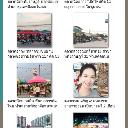
ตลาดนัดหทัยราษฏร์ ปากซอย37
ตลาดนัดอากง “เปิดใหม่ติด CJ
ทำเลกรุงเทพฝั่งตะวันออก
supermarket ในชุมชน
รามอินทรา 117”
ตลาดอากง “ตลาดชุมชนย่าน
ตลาดสุวรรณเกลียวทอง สาขา
กลางซอยรามอินทรา 117 ติด CJ
หทัยราษฎร์ 31 ทำเลติดถนน
มินิมาร์ท”
ใหญ่-ใกล้แหล่งชุมชน เปิดรับ
สมัครร้านค้าจำนวนมาก
ตลาดนัดยามเย็น พัฒนาการตัด
ตลาดเทพเจริญ ๙ แหล่งรวม
ใหม่ ทำเลย่านพักอาศัยหนาแน่น
อาหารอร่อย เปิดขายฟรี 2 เดือน
โซนตลาดนัด