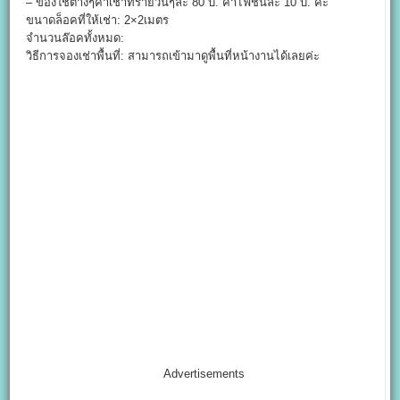
– ของใช้ต่างๆค่าเช่าที่รายวันๆละ 80 บ. ค่าไฟชิ้นละ 10 บ. ค่ะ
ขนาดล็อคที่ให้เช่า: 2×2เมตร
จำนวนล๊อคทั้งหมด:
วิธีการจองเช่าพื้นที่: สามารถเข้ามาดูพื้นที่หน้างานได้เลยค่ะ
Advertisements