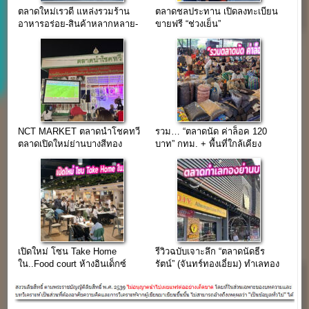
ตลาดใหม่เรวดี แหล่งรวมร้าน
ตลาดชลประทาน เปิดลงทะเบียน
อาหารอร่อย-สินค้าหลากหลาย-
ขายฟรี “ช่วงเย็น”
ร้าน Mr.DIY ในย่านชุมชน
ถ.เรวดี
NCT MARKET ตลาดนำโชคทวี
รวม… “ตลาดนัด ค่าล็อค 120
ตลาดเปิดใหม่ย่านบางสีทอง
บาท” กทม. + พื้นที่ใกล้เคียง
เปิดใหม่ โซน Take Home
รีวิวฉบับเจาะลึก “ตลาดนัดธีร
ใน..Food court ห้างอินเด็กซ์
รัตน์” (จันทร์ทองเอี่ยม) ทำเลทอง
สาขาบางใหญ่
ย่านบางบัวทอง วิเคราะห์แบบ
Inside-Out ครบจบในที่เดียว