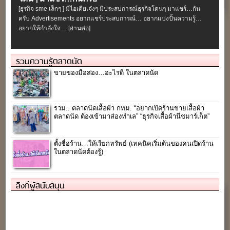
[ธุรกิจ sme เล็กๆ ] มีไอเดียเจ๋งๆ มีประสบการณ์ธุรกิจโดนๆ มาแชร์…กัน
ครับ Advertisements อยากแชร์ประสบการณ์… อยากแบ่งปั้นความรู้…
อยากให้กำลังใจ…
[อ่านต่อ]
รวมความรู้ตลาดนัด
ขายของมือสอง…อะไรดี ในตลาดนัด
รวม.. ตลาดนัดเสื้อผ้า กทม. “อยากเปิดร้านขายเสื้อผ้า
ตลาดนัด ต้องเข้ามาส่องทำเล” “ธุรกิจเสื้อผ้านีชมาร์เก็ต”
ตั้งชื่อร้าน…ให้เรียกทรัพย์ (เทคนิคเริ่มต้นของคนเปิดร้าน
ในตลาดนัดต้องรู้)
ลิงก์ผู้สนับสนุน