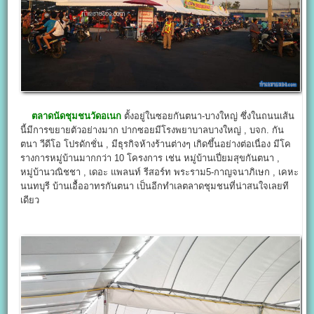
ตลาดนัดชุมชนวัดอเนก
ตั้งอยู่ในซอยกันตนา-บางใหญ่ ซึ่งในถนนเส้น
นี้มีการขยายตัวอย่างมาก ปากซอยมีโรงพยาบาลบางใหญ่ , บจก. กัน
ตนา วีดีโอ โปรดักชั่น , มีธุรกิจห้างร้านต่างๆ เกิดขึ้นอย่างต่อเนื่อง มีโค
รางการหมู่บ้านมากกว่า 10 โครงการ เช่น หมู่บ้านเปี่ยมสุขกันตนา ,
หมู่บ้านวณิชชา , เดอะ แพลนท์ รีสอร์ท พระราม5-กาญจนาภิเษก , เคหะ
นนทบุรี บ้านเอื้ออาทรกันตนา เป็นอีกทำเลตลาดชุมชนที่น่าสนใจเลยที
เดียว