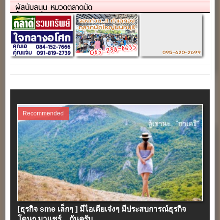
ผู้สนับสนุน หมวดตลาดนัด
Recommended
[ธุรกิจ sme เล็กๆ ] มีไอเดียเจ๋งๆ มีประสบการณ์ธุรกิจ
โดนๆ มาแชร์…กันครับ