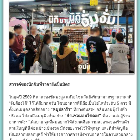
สวรรค์ของนักชิมที่ราคายังเป็นมิตร
ในยุคปี 2569 ที่ค่าครองชีพพุ่งสูง แต่โอโซนวันยังรักษามาตรฐานราคาที่
“จับต้องได้” ไว้ได้ดีมากครับ โซนอาหารที่นี่ถือเป็นไฮไลท์ระดับ 5 ดาว มี
ตั้งแต่เมนูคลาสสิกอย่าง
“
หมูปลาร้า”
ที่ย่างกันสดๆ กลิ่นหอมฟุ้งไปทั่ว
บริเวณ ไปจนถึงเมนูฟิวชั่นอย่าง
“
ยำแซลมอนไข่ดอง”
ที่ความสดสู้ร้าน
อาหารดังๆ ได้สบาย จุดที่ผมอยากให้สังเกตคือความสะอาดของร้านค้า
ส่วนใหญ่ที่นี่ค่อนข้างเข้มงวด มีถังขยะวางไว้ให้ทุกจุด และที่สำคัญคือ
เป็นตลาดปลอดบุหรี่ ทำให้บรรยากาศการนั่งทานอาหารในลานส่วนกลาง