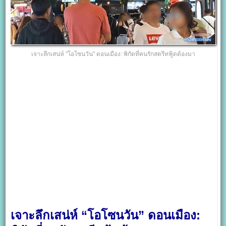
เจาะลึกเสน่ห์ "โอโซนวัน" ดอนเมือง: พิกัดที่คนรักสตรีทฟู้ดต้องมา
เจาะลึกเสน่ห์ “โอโซนวัน” ดอนเมือง: