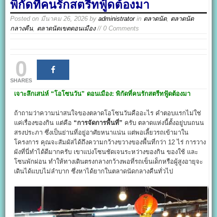
พิกัดที่คนรักสตรีทฟู้ดต้องมา
Posted on
มีนาคม 26, 2026
by
administrator
in
ตลาดนัด
,
ตลาดนัด
กลางคืน
,
ตลาดนัดเขตดอนเมือง
// 0 Comments
0
SHARES
เจาะลึกเสน่ห์ “โอโซนวัน” ดอนเมือง: พิกัดที่คนรักสตรีทฟู้ดต้องมา
ถ้าถามว่าความน่าสนใจของตลาดโอโซนวันคืออะไร คำตอบแรกไม่ใช่
แค่เรื่องของกิน แต่คือ
“
การจัดการพื้นที่”
ครับ ตลาดแห่งนี้ตั้งอยู่บนถนน
สรงประภา ซึ่งเป็นย่านที่อยู่อาศัยหนาแน่น แต่พอเลี้ยวรถเข้ามาใน
โครงการ คุณจะสัมผัสได้ถึงความกว้างขวางของพื้นที่กว่า 12 ไร่ การวาง
ผังที่นี่ทำได้ดีมากครับ เขาแบ่งโซนชัดเจนระหว่างของกิน ของใช้ และ
โซนพักผ่อน ทำให้ทางเดินตรงกลางกว้างพอที่รถเข็นเด็กหรือผู้สูงอายุจะ
เดินได้แบบไม่ลำบาก ซึ่งหาได้ยากในตลาดนัดกลางคืนทั่วไป