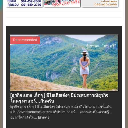
Recommended
[ธุรกิจ sme เล็กๆ ] มีไอเดียเจ๋งๆ มีประสบการณ์ธุรกิจ
โดนๆ มาแชร์…กันครับ
[ธุรกิจ sme เล็กๆ ] มีไอเดียเจ๋งๆ มีประสบการณ์ธุรกิจโดนๆ มาแชร์…กัน
ครับ Advertisements อยากแชร์ประสบการณ์… อยากแบ่งปั้นความรู้…
อยากให้กำลังใจ…
[อ่านต่อ]