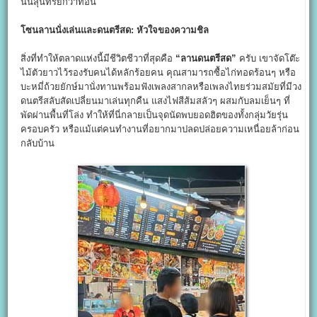
นั้นสุนทรีย์กว่าที่อื่น
โซนลานนั่งเล่นและดนตรีสด: หัวใจของความชิล
สิ่งที่ทำให้ตลาดแห่งนี้มีชีวิตชีวาที่สุดคือ
“
ลานดนตรีสด”
ครับ เขาจัดโต๊ะ
ไม้ตัวยาวไว้รองรับคนได้หลักร้อยคน คุณสามารถซื้อไก่ทอดร้อนๆ หรือ
บะหมี่ถ้วยยักษ์มานั่งทานพร้อมฟังเพลงสากลหรือเพลงไทยร่วมสมัยที่มีวง
ดนตรีสลับสัดเปลี่ยนมาเล่นทุกคืน แสงไฟสีส้มสลัวๆ ผสมกับลมเย็นๆ ที่
พัดผ่านพื้นที่โล่ง ทำให้ที่นี่กลายเป็นจุดนัดพบยอดฮิตของทั้งกลุ่มวัยรุ่น
ครอบครัว หรือแม้แต่คนทำงานที่อยากมาปลดปล่อยความเหนื่อยล้าก่อน
กลับบ้าน