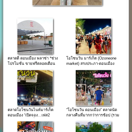
ตลาดดี ดอนเมือง พลาซ่า *ช่วง
โอโซนวัน มาร์เก็ต (Ozoneone
โปรโมชั่น ขายฟรีตลอดเดือน
market) สรงประภา-ดอนเมือง
มกราคม 2559*
ตลาดโอโซนวันไนท์มาร์เก็ต
“โอโซนวัน ดอนเมือง” ตลาดนัด
ดอนเมือง “เปิดจอง…เฟส2
กลางคืนที่มากกว่าการช้อป (รวม
อาคารพาณิชย์ชั้นเดียว 7 ห้อง
ช่องทางติดต่อเช่าล็อค)
สุดท้าย”