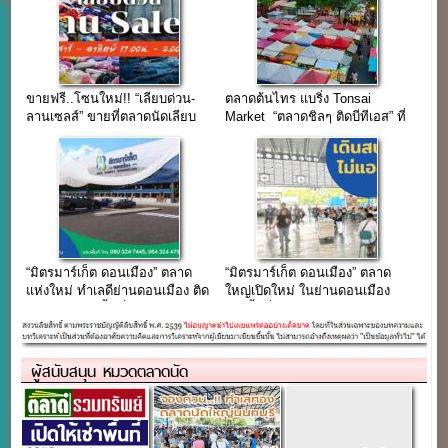
ขายฟรี..โซนใหม่!! “เลียบด่วน-
ตลาดต้นไทร แบริ่ง Tonsai
ลานเซลส์” ขายที่ตลาดนัดเลียบ
Market “ตลาดชิลๆ ติดบีทีเอส” ที่
ด่วน รามอินทรา ทุกวันเสาร์และ
รวมร้านค้ามากกว่า 100 ร้าน
อาทิตย์
“มิตรมาร์เก็ต ดอนเมือง” ตลาด
“มิตรมาร์เก็ต ดอนเมือง” ตลาด
แห่งใหม่ ทำเลดีย่านดอนเมือง ติด
ใหญ่เปิดใหม่ ในย่านดอนเมือง
ถนนใหญ่ บนพื้นที่กว่า 28 ไร่
บนเนื้อที่กว่า 28 ไร่
ผู้สนับสนุน หมวดตลาดนัด