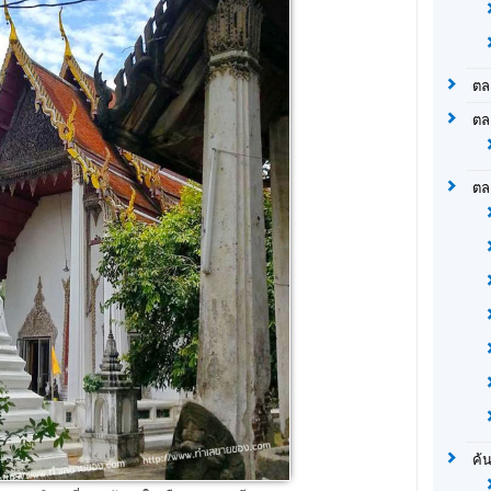
ตล
ตล
ตล
ค้