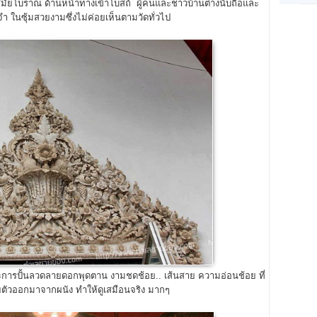
มัยโบราณ ด้านหน้าทางเข้าโบสถ์ ผู้คนและชาวบ้านต่างนับถือและ
 ในซุ้มสวยงามซึ่งไม่ค่อยเห็นตามวัดทั่วไป
ปะการปั้นลวดลายดอกพุดตาน งามชดช้อย.. เส้นสาย ความอ่อนช้อย ที่
ยตัวออกมาจากผนัง ทำให้ดูเสมือนจริง มากๆ