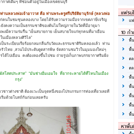
กาศเดิมๆ ที่ซ่อนตัวอยู่ในเมืองเขตธนบุรี
แฟรนไ
องท่านหลวงพ่อเจ้าอาวาส คือ ท่านพระครูศรีปริยัติยานุรักษ์ (หลวงพ่อ
้แก่คนในชมชุนคลองบาง โดยได้รับความรวมมือจากเขตภาษีเจริญ
แฟ
ยังคงความเป็นธรรมชาติของต้นไม่ใหญ่ภายในวัดที่มีอายุมา
10 ทำเ
แพงมีความร่มรื่น “เย็นสบายกาย เย็นสบายใจแก่ทุกคนที่มาเยือน
ในเมืองหลวงศิวิไล”
พื้
ห้เป็นระเบียบเรียร้อยกลมกลืนกับวัดและธรรมชาติริมคลองแล้ว ท่าน
นครัวไทย ,สวนไม้ประดับดูดสารพิษ จัดสถานชมวิวในมุมมองใหม่ๆ
พื้
รได้ไปเยือน คงต้องลองขึ้นไปชม ถ่ายรูปเก็บภาพบรรยากาศริมฝั่ง
ตล
ตล
มผัสโสตประสาท” “มันช่างอิ่มเอมใจ ที่ยากจะหายได้ที่ไหนในเมือง
พื้
กรุง”
พื้
ี่ยวชาวต่างชาติ ต้องแวะเป็นจุดหนึ่งของโปรแกรมการท่องเที่ยวเลยที
พื้
เริ่มด้วยโบสถ์กันก่อนเลยครับ
พื้
พื้
หาพื้น