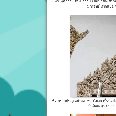
พระพุทธฉาย ศิลปะการเขียนฝีมือของช่างส
มากราบไหว้กันประจำ
ซุ้ม กรอบประตู หน้างต่างของโบสถ์ เป็นศิล
เป็นศิลปะนูนต่ำ ลอ