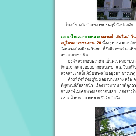
โบสถ์ของวัดกำแพง เขตธนบุรี ศิลปะสม
ตลาดน้ำคลองบางหลวง
ตลาดน้ำเปิดใหม่ ใน
อยู่ในซอยเพชรเกษม 20
ซึ่งอยู่ห่างจากวงเว
ใจกลางเมืองฝั่งตะวันตก ก็ยังมีสถานที่น่าเท
สวยงามมาก คือ
องค์หลวงพ่อบุษราคัม เป็นพระพุทธรูปปางม
ศิลปะจากสมัยอยุธยาตอนปลาย และโบสถ์โบราณเ
ลวดลายงานปั้นฝีมือช่างสมัยอยุธยา ช่างน่าด
ด้วยที่ตั้งที่ตั้งอยู่ริมคลองบางหลวง หรือ
ที่ผูกพันธ์กับสายน้ำ เรื่องราวมากมายที่ถูกถ่
สามสิ่งที่ไม่เคยห่างออกจากันเลย เรื่องราวให
ตลาดน้ำคลองบางหลวง จึงถือกำเนิด…