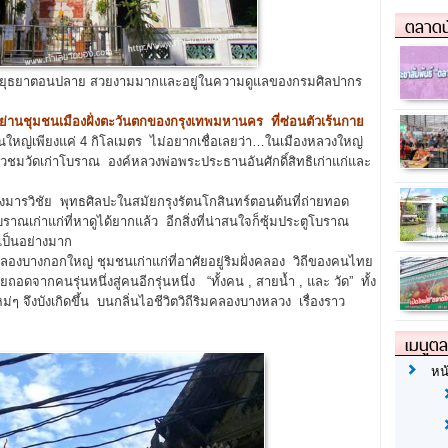
ตลาดน
ัยอยุธยาตอนปลาย สวยงามมากและอยู่ในความดูแลของกรมศิลปากร
ย่านชุมชนเมืองฝั่งตะวันตกของกรุงเทพมหานคร ที่ซ่อนตัวเร้นกาย
ียนใหญ่เพียงแค่ 4 กิโลเมตร ไม่อยากเชื่อเลยว่า…ในเมืองหลวงใหญ่
ี่ยวชมวัดเก่าโบราณ องค์หลวงพ่อพระประธานอันศักดิ์สิทธิเก่าแก่และ
ารวิชัย พุทธศิลปะในสมัยกรุงรัตนโกสินทร์ตอนต้นที่ถ่ายทอด
ก่าแก่ที่หาดูได้ยากแล้ว อีกสิ่งที่น่าสนใจก็ซุ้มประตูโบราณ
ูเป็นอย่างมาก
 คลองบางกอกใหญ่ ชุมชนเก่าแก่ที่อาศัยอยู่ริมฝั่งคลอง วิถีของคนไทย
ายถอดจากคนรุ่นหนึ่งสู่คนอีกรุ่นหนึ่ง “ทั้งคน , สายน้ำ , และ วัด” ทั้ง
ม่ๆ จึงบังเกิดขึ้น บนกลิ่นไอชีวิตวิถีริมคลองบางหลวง เรื่องราว
เมนูต
หน