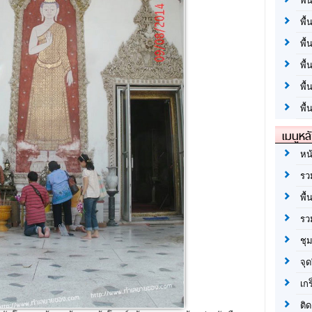
พื้
พื้
พื้
พื
พื
พื้
เมนูหล
หน
รว
พื้
รว
ชุ
จุด
เก
ติด