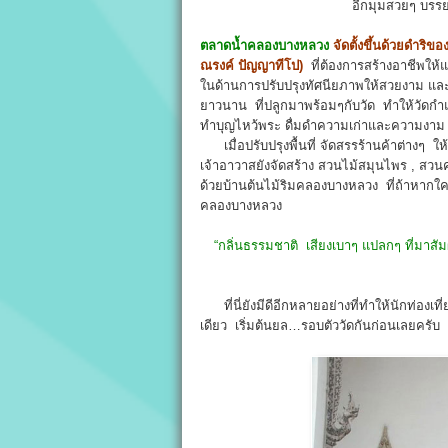
อีกมุมสวยๆ บรรยา
ตลาดน้ำคลองบางหลวง
จัดตั้งขึ้นด้วยดำริข
ณรงค์ ปัญญาทีโป)
ที่ต้องการสร้างอาชีพให
ในด้านการปรับปรุงทัศนียภาพให้สวยงาม และ
ยาวนาน ที่ปลูกมาพร้อมๆกับวัด ทำให้วัดกำ
ทำบุญไหว้พระ ดื่มดำความเก่าและความงาม 
เมื่อปรับปรุงพื้นที่ จัดสรรร้านค้าต่างๆ ใ
เจ้าอาวาสยังจัดสร้าง สวนไม้สมุนไพร , สว
ด้วยบ้านต้นไม้ริมคลองบางหลวง ที่ถ้าหากใค
คลองบางหลวง
“กลิ่นธรรมชาติ เสียงเบาๆ แปลกๆ ที่มาสั
ที่นี่ยังมีดีอีกหลายอย่างที่ทำให้นักท่องเท
เดียว เริ่มต้นยล…รอบตัววัดกันก่อนเลยครับ 