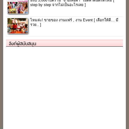
มีงบ 5,000 เปิดร้าน “ขายเสื้อผ้า” ในตลาดนัดได้ไหม [
step by step จากไม่เป็นอะไรเลย ]
ไหมล่ะ! ขายของ งานแฟร์ , งาน Event [ เลือกให้ดี… มี
รวย.. ]
ลิงก์ผู้สนับสนุน