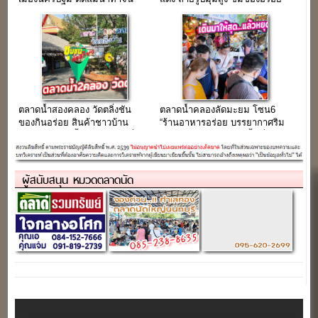
ในบรรยากาศชิวๆ
ตลาดน้ำสองคลอง วัดตลิ่งชัน
ตลาดน้ำคลองลัดมะยม โซน6
ของกินอร่อย สินค้าชาวบ้าน
“ร้านอาหารอร่อย บรรยากาศริม
บรรยากาศริมน้ำ แหล่งท่องเที่ยว
คลอง จอดรถฟรี” (เช่าพื้นที่ขาย
เสาร์-อาทิตย์
ของ)
ผู้สนับสนุน หมวดตลาดนัด