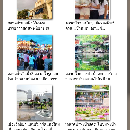
ตลาดน้ำสวนผึ้ง Veneto
ตลาดน้ำหาดใหญ่ เปิดจองพื้นที่
บรรยากาศดั่งเทพนิยาย ณ
ด่วน…ช้าหมด..อดน่ะจ๊ะ.
สวนผึ้ง ราชบุรี
ตลาดน้ำสำเพ็ง2 ตลาดน้ำรูปแบบ
ตลาดน้ำกลางป่า-น้ำตกกวางโจว
ใหม่ใจกลางเมือง สถาปัตยกรรม
จ.เพชรบุรี งดงาม-ไม่เหมือน
ไทย-จีน
ใคร…(ขายฟรี)
เมืองรัตติยา เเลนด์มาร์คเเห่งใหม่
“ตลาดน้ำทุ่งบัวแดง” ไปชมทุ่งบัว
เมืองนครปฐม ติดแม่น้ำท่าจีน
แดง ถ่ายรูปมุมสูง ชิมของอร่อย