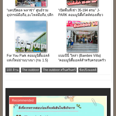
“แคปปิตอล พลาซ่า” ศูนย์รวม
“เปิดพื้นที่เช่า 35-194 ตรม” J-
อุปกรณ์มือถือ,อะไหล่มือถือ,ปลีก
PARK คอมมูนิตี้สไตล์ท่องเที่ยว
และส่ง ใจกลางย่านคลองถม
แหล่งช้อปใกล้กรุงเทพฯ
เสือป่า
For You Park คอมมูนิตี้มอลล์
แบมบีนี่ วิลล่า (Bambini Villa)
แห่งใหม่ย่านบางนา (กม 1.5)
“คอมมูนิตี้มอลล์สำหรับครอบครัว
ยุคใหม่ใจกลางกรุงเทพฯ”
100 ล้าน
The outdoor
The outdoor ศรีนครินทร์
ช้อปปิงมอลล์
Recommended