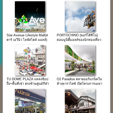
Star Avenue Lifestyle Mall(ส
PORTOCHINO (พอร์โต้ชิโน่)
ตาร์ เอวีนิว ไลฟ์สไตล์ มอลล์)
คอมมูนิตี้มอลล์ของนักท่องเที่ยว
เชียงใหม่
TU DOME PLAZA แหล่งช้อป
O2 Paradise ตลาดออร์แกนิคใน
ปิ้ง+พื้นที่เช่า ตรงข้ามศูนย์กีฬา
ห้างพาราไดซ์ เปิดโครงการเมษา
มหาวิทยาลัยธรรมศาสตร์
62 นี้