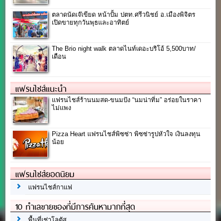
ตลาดนัดเจ๊เขียด หน้าปั้ม ปตท.ศรีวนิชย์ อ.เมืองพิจิตร
เปิดขายทุกวันพุธและอาทิตย์
The Brio night walk ตลาดไนท์เดอะบริโอ้ 5,500บาท/
เดือน
แฟรนไชส์แนะนำ
แฟรนไชส์ร้านนมสด-ขนมปัง “นมน่าทิ่ม” อร่อยในราคา
ไม่แพง
Pizza Heart แฟรนไชส์พิซซ่า พิซซ่ารูปหัวใจ เงินลงทุน
น้อย
แฟรนไชส์ยอดนิยม
แฟรนไชส์กาแฟ
10 ทำเลขายของที่มีการค้นหามากที่สุด
พื้นที่เช่าโลตัส