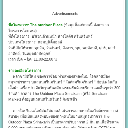
Advertisements
ชื่อโครงการ:
The outdoor Place
(ข้อมูลตั้งแต่ส่วนนี้ ส่งมาจาก
โครงการโดยตรง)
ที่ตั้งโครงการ: บริเวณด้านหน้า ห้างโลตัศ ศรีนครินทร์
ประเภทโครงการ: คอมมูนิตี้มอลล์
วันที่เปิดให้ขาย: ทุกวัน, วันจันทร์, อังคาร, พุธ, พฤหัสบดี, ศุกร์, เสาร์,
อาทิตย์, วันหยุดนักขัตฤกษ์
เวลา เปิด – ปิด: 11.00-22.00 น
รายละเอียดโครงการ:
พลาซ่ามิติใหม่ ของการช้อป ทำเลทองแหล่งใหม่ ใจกลางเมือง
สมุทรปราการ บนถนนศรีนครินทร์ “ โลตัสศรีนครินทร์ ” ช้อปเพลินกับ
เสื้อผ้า เครื่องประดับวัยรุ่นทันสมัย ครบครันด้วยบริการและอื่นๆกว่า 300
ร้านค้า อาคาร The Outdoor Plaza Srinakarin (หรือ Srinakarin
Market) ตั้งอยู่บนถนนศรีนครินทร์ ฝั่งขาเข้า
ภายในบริเวณโลตัสพลัสมอลล์ เน้นการออกแบบในสไตล์บรรยากาศ
สบายๆ เพื่อเป็นแหล่งพบปะของทุกๆคนในย่านสมุทรปราการ The
Outdoor Plaza Srinakarin เป็นอาคารปรับอากาศ 2 ชั้น บนเนื้อที่ขนาด
9,000 ตรม.พร้อมระบบรักษาความปลอดภัย 24ชม.พร้อม CCTV รอบ