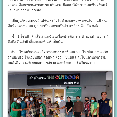
อาคาร ที่จอดรถสะดวกสบาย เดินทางเชื่อมต่อได้จากถนนศรีนครินทร์
และถนนกาญจนาภิเษก
เป็นศูนย์รวมเทรนด์แฟชั่น ธุรกิจใหม่ และแหล่งชุมชนในย่านนี้ บน
พื้นที่อาคาร 2 ชั้น ถูกแบ่งเป็น หลายเป็นโซนหลักๆ ด้วยกัน ดังนี้
ชั้น 1 โซนสินค้าเสื้อผ้าแฟชั่น เครื่องประดับ กระเป๋ารองเท้า อุปกรณ์
มือถือ สินค้าบิวตี้และเฮลท์แคร์ เป็นต้น
ชั้น 2 โซนบริการและกิจกรรมต่างๆ อาทิ เช่น มวยไทยยิม ลานสเก็ต
ลานปิงปอง โรงเรียนสอนคอมพิวเตอร์ฯ เป็นต้น และโซนลานกิจกรรม
พบกับกิจกรรมดี ตลอดทุกเทศกาล และร่วมสนุก ลุ้นรับของรา