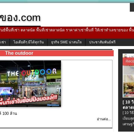
ของ.com
ธ์พื้นที่เช่า ตลาดนัด พื้นที่เช่าตลาดนัด ราคาค่าเช่าพื้นที่ ให้เช่าทำเลขายของ พื
้เช่า
ไอเดียดีๆ มีได้ทุกวัน
ธุรกิจ SME น่าสนใจ
ประชาสัมพันธ์ฟรี
The outdoor
Rec
[ 10 
ตลาดเ
[ 10 ว
์ 100 ล้าน
เงียบส
อ่านต่อ...
เศรษฐก