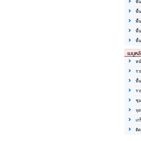
พื้
พื้
พื
พื
พื้
เมนูหล
หน
รว
พื้
รว
ชุ
จุด
เก
ติด