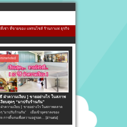
้นที่เช่า ที่ขายของ แฟรนไชส์ ร้านกาแฟ ธุรกิจ
ommended
วิธี ฝ่าความเงียบ ] ขายอย่างไร ในสภาพ
งียบสุดๆ “มาปรับร้านกัน”
ิธี ฝ่าความเงียบ ] ขายอย่างไร ในสภาพตลาด
ุดๆ “มาปรับร้านกัน” เมื่อเข้ายุคขาลงของ
ิจ การดิ้นรนเพื่อความอยู่รอด…
[อ่านต่อ]