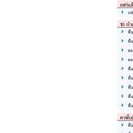
แฟรนไ
แฟ
10 ทำเ
พื้
พื้
ตล
ตล
พื้
พื้
พื้
พื้
พื้
หาพื้น
พื้