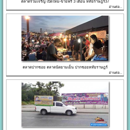
ตลาดรวมเจริญ เปิดใหม่-ขายฟรี 3 เดือน หทัยราษฎร์37
อ่านต่อ...
ตลาดปากซอย ตลาดนัดยามเย็น ปากซอยหทัยราษฎร์
อ่านต่อ...