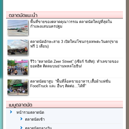
ตลาดนัดแนะนำ
พื้นที่ขายของตลาดคุณาวรรณ ตลาดนัดใหญ่ที่สุดใน
กำแพงแสนนครปฐม
ตลาดนัดอักษะสาย 3 เปิดใหม่โซนกรุงเทพตะวันตก(ขาย
ฟรี 1 เดือน)
รีวิว “ตลาดนัด Zeer Street” (เซียร์ รังสิต): ทำเลขายของ
ยอดฮิต ติดลมบนย่านพหลโยธิน!
ตลาดนัด​ยาสูบ​ “พื้นที่ล็อคขายอาหาร,เสื้อผ้าแฟชั่น
FoodTruck และ อื่นๆ ติดต่อ…ได้ที่”
เมนูตลาดนัด
หน้ารวมตลาดนัด
ตลาดนัดเช้า
ตลาดนัดกลางวัน