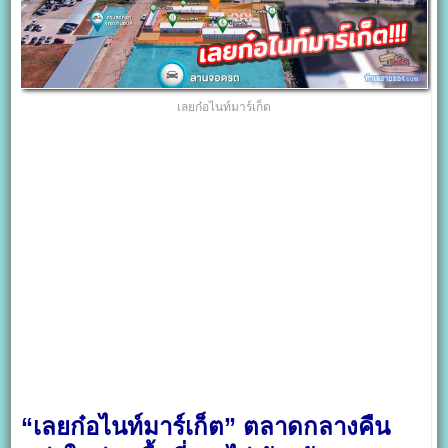
เลยก๋อไนท์มาร์เก็ต
“เลยก๋อไนท์มาร์เก็ต” ตลาดกลางคืน