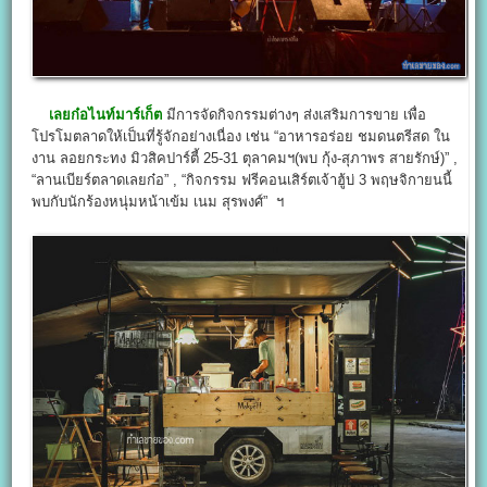
เลยก๋อไนท์มาร์เก็ต
มีการจัดกิจกรรมต่างๆ ส่งเสริมการขาย เพื่อ
โปรโมตลาดให้เป็นที่รู้จักอย่างเนื่อง เช่น “อาหารอร่อย ชมดนตรีสด ใน
งาน ลอยกระทง มิวสิคปาร์ตี้ 25-31 ตุลาคมฯ(พบ กุ้ง-สุภาพร สายรักษ์)” ,
“ลานเบียร์ตลาดเลยก๋อ” , “กิจกรรม ฟรีคอนเสิร์ตเจ้าฮู้บ่ 3 พฤษจิกายนนี้
พบกับนักร้องหนุ่มหน้าเข้ม เนม สุรพงศ์” ฯ