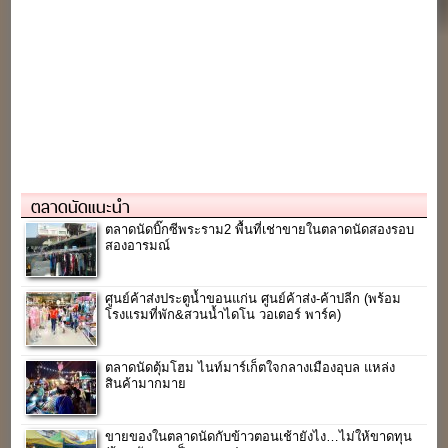
ตลาดนัดแนะนำ
ตลาดนัดบิ๊กซีพระราม2 พื้นที่เช่าขายในตลาดนัดสองรอบ
สองอารมณ์
ศูนย์ค้าส่งประตูน้ำขอนแก่น ศูนย์ค้าส่ง-ค้าปลีก (พร้อม
โรงแรมที่พัก&สวนน้ำไดโน วอเตอร์ พาร์ค)
ตลาดนัดตุ้มโฮม ไนท์มาร์เก็ตใจกลางเมืองอุบล แหล่ง
สินค้ามากมาย
ขายของในตลาดนัดกับข้าวตอนเช้ายังไง…ไม่ให้ขาดทุน