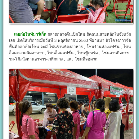
เลยก๋อไนท์มาร์เก็ต
ตลาดกลางคืนเปิดใหม่ ติดถนนสายหลักในจังหวัด
เลย เปิดให้บริการเมื่อวันที่ 3 พฤศจิกายน 2563 ที่ผ่านมา ตัวโครงการจัด
พื้นที่ออกเป็นโซน จะมี โซนร้านห้องอาหาร , โซนร้านห้องแฟชั่น , โซน
ล็อคตลาดนัดอาหาร , โซนล็อคแฟชั่น , โซนฟู้ดทรัค , โซนลานกิจกรร
รม-โต๊ะนั่งทานอาหาร-เวทีกลาง , และ โซนที่จอดรถ