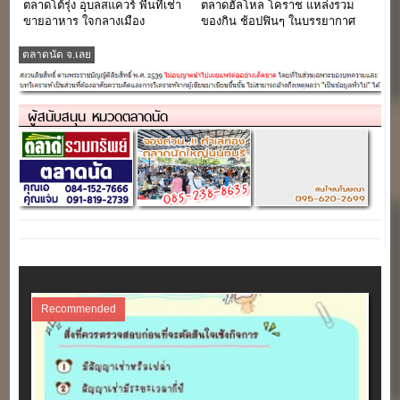
ตลาดโต้รุ่ง อุบลสแควร์ พื้นที่เช่า
ตลาดฮัลโหล โคราช แหล่งรวม
ขายอาหาร ใจกลางเมือง
ของกิน ช้อปฟินๆ ในบรรยากาศ
อุบลราชธานี
HangOut สุดชิล…
ตลาดนัด จ.เลย
ผู้สนับสนุน หมวดตลาดนัด
Recommended