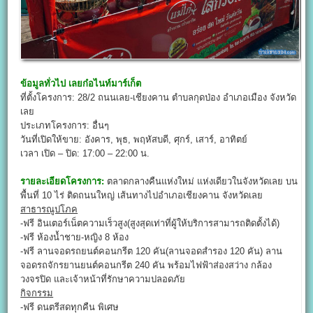
ข้อมูลทั่วไป
เลยก๋อไนท์มาร์เก็ต
ที่ตั้งโครงการ: 28/2 ถนนเลย-เชียงคาน ตำบลกุดป่อง อำเภอเมือง จังหวัด
เลย
ประเภทโครงการ: อื่นๆ
วันที่เปิดให้ขาย: อังคาร, พุธ, พฤหัสบดี, ศุกร์, เสาร์, อาทิตย์
เวลา เปิด – ปิด: 17:00 – 22:00 น.
รายละเอียดโครงการ:
ตลาดกลางคืนแห่งใหม่ แห่งเดียวในจังหวัดเลย บน
พื้นที่ 10 ไร่ ติดถนนใหญ่ เส้นทางไปอำเภอเชียงคาน จังหวัดเลย
สาธารณูปโภค
-ฟรี อินเตอร์เน็ตความเร็วสูง(สูงสุดเท่าที่ผู้ให้บริการสามารถติดตั้งได้)
-ฟรี ห้องน้ำชาย-หญิง 8 ห้อง
-ฟรี ลานจอดรถยนต์คอนกรีต 120 คัน(ลานจอดสำรอง 120 คัน) ลาน
จอดรถจักรยานยนต์คอนกรีต 240 คัน พร้อมไฟฟ้าส่องสว่าง กล้อง
วงจรปิด และเจ้าหน้าที่รักษาความปลอดภัย
กิจกรรม
-ฟรี ดนตรีสดทุกคืน พิเศษ