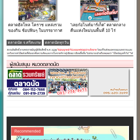
ตลาดฮัลโหล โคราช แหล่งรวม
“เลยก๋อไนท์มาร์เก็ต” ตลาดกลาง
ของกิน ช้อปฟินๆ ในบรรยากาศ
คืนแห่งใหม่บนพื้นที่ 10 ไร่
HangOut สุดชิล…
จังหวัดเลย
ตลาดนัด จ.ศรีสะเกษ
ตลาดนัดทุกวัน
ผู้สนับสนุน หมวดตลาดนัด
Recommended