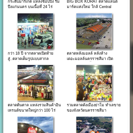
กระติบมาร์เก็ต แหล่งช้อปปิ้ง ริม
BIG BOX KORAT ตลาดแลนด์
บึงแก่นนคร บนเนื้อที่ 24 ไร่
มาร์คแห่งใหม่ ใกล้ Central
โคราช
กว่า 18 ปี จากตลาดเปิดท้าย
ตลาดหลังมอลล์ หลังห้าง
สู่..ตลาดเต็มรูปแบบสากล
เดอะมอลล์นครราชสีมา เปิด
อาร์.เอ็น.ยาร์ด “Rn yard”
เดือนตุลา 61 นี้
ตลาดต้นตาล แหล่งรวมสินค้าอิน
รวมตลาดดังเมืองย่าโม ทำเลขาย
เทรนด์ขนาดใหญ่กว่า 100 ไร่
ของจังหวัดนครราชสีมา
ใจกลางเมืองขอนแก่น