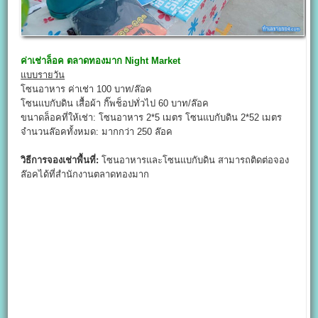
ค่าเช่าล็อค
ตลาดทองมาก Night Market
แบบรายวัน
โซนอาหาร ค่าเช่า 100 บาท/ล๊อค
โซนแบกับดิน เสื้อผ้า กิ๊พช็อปทั่วไป 60 บาท/ล๊อค
ขนาดล็อคที่ให้เช่า: โซนอาหาร 2*5 เมตร โซนแบกับดิน 2*52 เมตร
จำนวนล๊อคทั้งหมด: มากกว่า 250 ล๊อค
วิธีการจองเช่าพื้นที่:
โซนอาหารและโซนแบกับดิน สามารถติดต่อจอง
ล๊อคได้ที่สำนักงานตลาดทองมาก