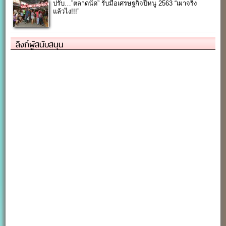
ปรับ…”ตลาดนัด” รับมือเศรษฐกิจปีหนู 2563 “เผาจริง
แล้วไง!!!”
ลิงก์ผู้สนับสนุน