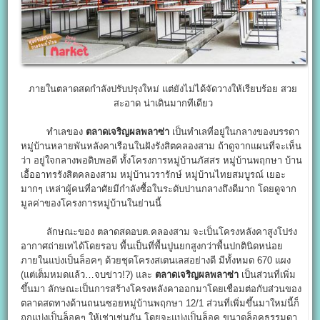
ภายในตลาดสดกำลังปรับปรุงใหม่ แต่ยังไม่ได้จัดวางให้เรียบร้อย สวย
สะอาด น่าเดินมากทีเดียว
ทำเลของ
ตลาดเจริญผลพลาซ่า
เป็นทำเลที่อยู่ในกลางของบรรดา
หมู่บ้านหลายพันหลังคาเรือนในฝังรังสิตคลองสาม ถ้าดูจากแผนที่จะเห็น
ว่า อยู่ใจกลางพอดิบพอดี ทั้งโครงการหมู่บ้านภัสสร หมู่บ้านพฤกษา บ้าน
เอื้ออาทรรังสิตคลองสาม หมู่บ้านวรารักษ์ หมู่บ้านไทยสมบูรณ์ เยอะ
มากๆ เหล่าผู้คนที่อาศัยมีกำลังซื้อในระดับปานกลางถึงดีมาก โดยดูจาก
มูลค่าของโครงการหมู่บ้านในย่านนี้
ลักษณะของ ตลาดสดอบต.คลองสาม จะเป็นโครงหลังคาสูงโปร่ง
อากาศถ่ายเทได้โดยรอบ พื้นเป็นที่พื้นปูนยกสูงกว่าพื้นปกตินิดหน่อย
ภายในแบ่งเป็นล็อคๆ ด้วยชุดโครงสเตนเลสอย่างดี มีทั้งหมด 670 แผง
(แต่เต็มหมดแล้ว…จบข่าว!?) และ
ตลาดเจริญผลพลาซ่า
เป็นส่วนที่เพิ่ม
ขึ้นมา ลักษณะเป็นการสร้างโครงหลังคาออกมาโดยเชื่อมต่อกับส่วนของ
ตลาดสดทางด้านถนนซอยหมู่บ้านพฤกษา 12/1 ส่วนที่เพิ่มขึ้นมาใหม่นี้ก็
ถูกแบ่งเป็นล็อคๆ ให้เช่าเช่นกัน โดยจะแบ่งเป็นล็อค ขนาดล็อคธรรมดา