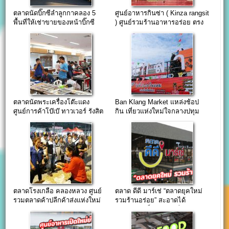
ตลาดนัดบิ๊กซีลำลูกกาคลอง 5
ศูนย์อาหารกินซ่า ( Kinza rangsit
พื้นที่ให้เช่าขายของหน้าบิ๊กซี
) ศูนย์รวมร้านอาหารอร่อย ตรง
ลำลูกกา
ข้ามฟิวเจอร์ปาร์ครังสิต
ตลาดนัดพระเครื่องโต๊ะแดง
Ban Klang Market แหล่งช้อป
ศูนย์การค้าโบ๊เบ๊ ทาวเวอร์ รังสิต
กิน เที่ยวแห่งใหม่ใจกลางปทุม
ตลาดโรงเกลือ คลองหลวง ศูนย์
ตลาด ดีดี มาร์เช่ “ตลาดยุคใหม่
รวมตลาดค้าปลีกค้าส่งแห่งใหม่
รวมร้านอร่อย” สะอาดได้
จ.ปทุมธานี
มาตรฐาน เป็นมิตรกับสิ่งแวดล้อม