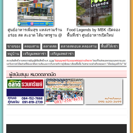
ศูนย์อาหารเพิ่มสุข แหล่งรวมร้าน
Food Legends by MBK เปิดจอง
อร่อย สด สะอาด ได้มาตรฐาน @
พื้นที่เช่า ศูนย์อาหารเปิดใหม่
ตลาดพูนทรัพย์ ปทุมธานี
(เดอะไนน์ เซ็นเตอร์ ติวานนท์)
ขายของ
คลองสาม
ตลาดสด
ตลาดสดอบต.คลองสาม
พื้นที่ให้เช่า
หมู่บ้าน
เจริญผลพลาซ่า
เจริญผลพล่าซ่า
ผู้สนับสนุน หมวดตลาดนัด