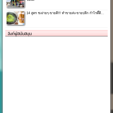
14 สูตร ชงง่ายๆ-ขายดี!!! ทำขายส่ง-ขายปลีก กำไรดี๊ดี…
ลิงก์ผู้สนับสนุน