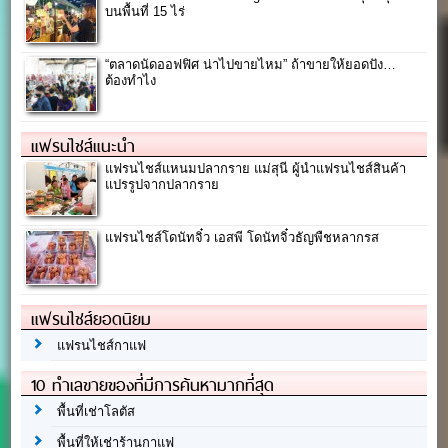
บนพื้นที่ 15 ไร่
“ตลาดนัดออฟฟิศ น่าไปขายไหม” ถ้าขายให้ยอดปัง…
ต้องทำไง
แฟรนไชส์แนะนำ
แฟรนไชส์แหนมปลากราย แม่สุนี ผู้นำแฟรนไชส์สินค้า
แปรรูปจากปลากราย
แฟรนไชส์โดนัทจิ๋ว เอสพี โดนัทจิ๋วธัญพืชหลากรส
แฟรนไชส์ยอดนิยม
แฟรนไชส์กาแฟ
10 ทำเลขายของที่มีการค้นหามากที่สุด
พื้นที่เช่าโลตัส
พื้นที่ให้เช่าร้านกาแฟ