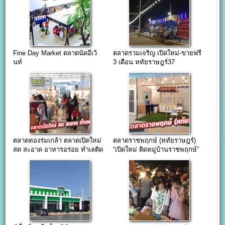
Fine Day Market ตลาดนัดอีเว้
ตลาดรวมเจริญ เปิดใหม่-ขายฟรี
นท์
3 เดือน หทัยราษฎร์37
ตลาดทองร่มเกล้า ตลาดเปิดใหม่
ตลาดราชพฤกษ์ (หทัยราษฎร์)
สด สะอาด อาหารอร่อย ทำเลติด
“เปิดใหม่ ติดหมู่บ้านราชพฤกษ์”
ถนนใหญ่