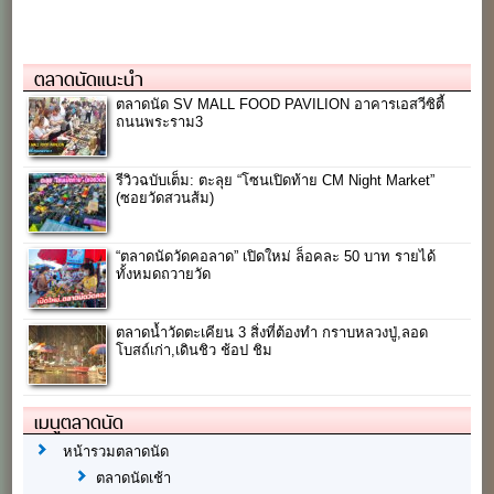
ตลาดนัดแนะนำ
ตลาดนัด SV MALL FOOD PAVILION อาคารเอสวีซิตี้
ถนนพระราม3
รีวิวฉบับเต็ม: ตะลุย “โซนเปิดท้าย CM Night Market”
(ซอยวัดสวนส้ม)
“ตลาดนัดวัดคอลาด” เปิดใหม่ ล็อคละ 50​ บาท รายได้
ทั้งหมดถวายวัด
ตลาดน้ำวัดตะเคียน 3 สิ่งที่ต้องทำ กราบหลวงปู่,ลอด
โบสถ์เก่า,เดินชิว ช้อป ชิม
เมนูตลาดนัด
หน้ารวมตลาดนัด
ตลาดนัดเช้า