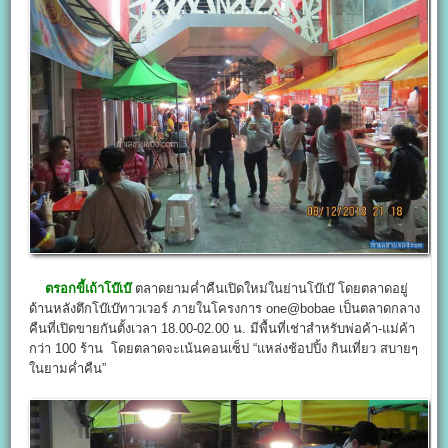
ตรอกขี้เถ้าโบ๊เบ๊
ตลาดยามค่ำคืนเปิดใหม่ในย่านโบ๊เบ๊ โดยตลาดอยู่
ด้านหลังตึกโบ๊เบ๊ทาวเวอร์ ภายในโครงการ one@bobae เป็นตลาดกลาง
คืนที่เปิดขายกันตั้งเวลา 18.00-02.00 น. มีพื้นที่เช่าสำหรับพ่อค้า-แม่ค้า
กว่า 100 ร้าน โดยตลาดจะเน้นคอนเซ็ป “แหล่งช้อปปิ้ง กินเที่ยว สบายๆ
ในยามค่ำคืน”