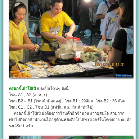
ตรอกขี้เถ้าโบ๊เบ๊
แบ่งเป็นโซนๆ ดังนี้
โซน A1 , A2 (อาหาร)
โซน B2 – B1 (โซนค้ามือสอง) , โซนB1 : 29ล๊อค, โซนB2 : 35 ล๊อค
โซน C1 , C2 , โซน D1 (แฟชั่น และ สินค้าทั่วไป)
ตรอกขี้เถ้าโบ๊เบ๊ ยังต้องการร้านค้าอีกจำนวนมากผู้สนใจ สามารถ
เข้าไปติดต่อสำนักงานได้อยู่ด้านหลังตึกโบ๊เบ๊ทาวเวอร์ในโครงการ dc ดำ
รงณ์รักษ์ ครับ