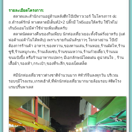
รายละเอียดโครงการ:
ตลาดและสำนักงานอยู่ด้านหลังตึกโบ๊เบ๊ทาวเวอร์ ในโครงการ dc
ถ.ดำรงค์รักษ์ ทางตลาดมีเต็นท์2×2 ปลั๊กมี ไฟ5แอมให้ครับ ใช้ไฟไม่
เกิน5แอมไม่มีค่าใช้จ่ายเพิ่มเติ่มครับ
ตลาดนัดดลางคืนของกินเพียบ นักท่องเที่ยวเยอะทั้งจีนฝรั่งอาหรับ (แต่
พ่อค้าแม่ค้าไม่ได้หลับ) เพราะขายกันมันส์ๆยาวๆ ใจกลางย่าน โบ๊เบ๊
ต้องการร้านค้า อาหาร,ของหวาน,ของทานเล่น,ร้านหอย,ร้านผัดไท,ร้าน
ซูชิ,ร้านหมูกะทะ,ร้านเล้งแซ่บ,ร้านขนมหวาน,ร้านก๋วยเตี๋ยว,ร้านนม
ขนมปังปิ้ง หรือร้านอาหารแปลกๆ มีเอกลักษณ์โดดเด่น ดูน่าสนใจ , ร้าน
เสื้อผ้า,รองเท้า,กระเป๋า,ของที่ระลึก,ของเบ็ดเตล็ด
#มีนักท่องเที่ยวชาวต่างชาติจำนวนมาก #ทัวร์จีนลงทุกวัน บริเวณ
รอบๆมีโรงแรม,เกรสเฮ้าส์,ที่พักนักท่องเที่ยวมากมายล้อมรอบ #ติดโรง
แรมปริ้นพาเลส