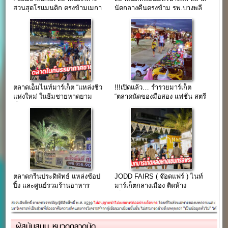
สวนสุดโรแมนติก ตรงข้ามเมกา
นัดกลางคืนตรงข้าม รพ.บางพลี
บางนา (แฟชั่น-ขายฟรี)
ตลาดเอ็มไนท์มาร์เก็ต “แหล่งชิว
!!!เปิดแล้ว… ร่ำรวยมาร์เก็ต
แห่งใหม่ ในธีมชายหาดยาม
“ตลาดนัดของมือสอง แฟชั่น สตรี
ค่ำคืน”
ทฟู้ด โซนบางใหญ่”
ตลาดกรีนประดิพัทธ์ แหล่งช้อป
JODD FAIRS ( จ๊อดแฟร์ ) ไนท์
ปิ้ง และศูนย์รวมร้านอาหาร
มาร์เก็ตกลางเมือง ติดห้าง
พร้อมที่นั่งพักชิลล์ ย่านประดิพัทธ์
เซ็นทรัลพระราม 9
ผู้สนับสนุน หมวดตลาดนัด