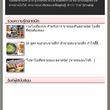
รับผลิตเครื่องสําอาง ธุรกิจคนขายรวย คนผลิตก็รวย สนามรบนี้สุดหิน แต่
หากผ่านไปได้ สามารถเอาชัยชนะเหนือคู่ต่อสู้ คำว่า “รวย”
[อ่านต่อ]
รวมความรู้ตลาดนัด
รวมไอเดียเจ๋งๆ สำหรับการ ขายของกินตลาดนัด ไอเดีย
ที่คุณต้องลอง
14 สูตร ชงง่ายๆ-ขายดี!!! ทำขายส่ง-ขายปลีก กำไรดี๊ดี…
“ไปหาไอเดียขายของ ตลาดนัด” [ขายของอะไรดี…]
ลิงก์ผู้สนับสนุน