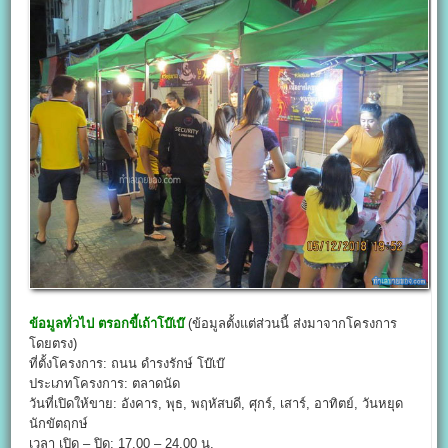
ข้อมูลทั่วไป
ตรอกขี้เถ้าโบ๊เบ๊
(ข้อมูลตั้งแต่ส่วนนี้ ส่งมาจากโครงการ
โดยตรง)
ที่ตั้งโครงการ: ถนน ดำรงรักษ์ โบ๊เบ๊
ประเภทโครงการ: ตลาดนัด
วันที่เปิดให้ขาย: อังคาร, พุธ, พฤหัสบดี, ศุกร์, เสาร์, อาทิตย์, วันหยุด
นักขัตฤกษ์
เวลา เปิด – ปิด: 17.00 – 24.00 น.