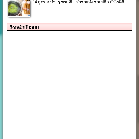
14 สูตร ชงง่ายๆ-ขายดี!!! ทำขายส่ง-ขายปลีก กำไรดี๊ดี…
ลิงก์ผู้สนับสนุน