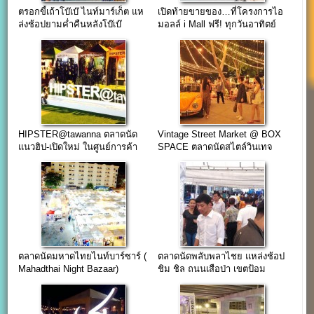
ตรอกขี้เถ้าโบ๊เบ๊ ไนท์มาร์เก็ต แห
เปิดท้ายขายของ…ที่โครงการไอ
ล่งช้อปยามค่ำคืนหลังโบ๊เบ๊
มอลล์ i Mall ฟรี! ทุกวันอาทิตย์
ทาวเวอร์
HIPSTER@tawanna ตลาดนัด
Vintage Street Market @ BOX
แนวฮิป-เปิดใหม่ ในศูนย์การค้า
SPACE ตลาดนัดสไตล์วินเทจ
ตะวันนา บางกะปิ
แยกรัชโยธิน
ตลาดนัดมหาดไทยไนท์บาร์ซาร์ (
ตลาดนัดพลับพลาไชย แหล่งช้อป
Mahadthai Night Bazaar)
ชิม ชิล ถนนเสือป่า เขตป้อม
รามคำแหง 65
ปราบฯ(จันทร์-ศุกร์)