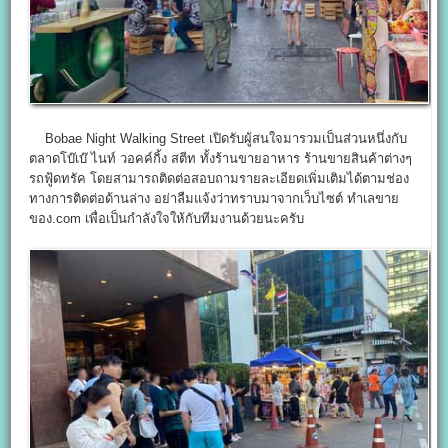
Bobae Night Walking Street เปิดรับผู้สนใจมารวมเป็นส่วนหนึ่งกับ
ตลาดโบ๊เบ๊ ไนท์ วอคค์กิ้ง สตีท ทั้งร้านขายอาหาร ร้านขายสินค้าต่างๆ
รถฟู้ดทรัค โดยสามารถติดต่อสอบถามรายละเอียดเพิ่มเติมได้ตามช่อง
ทางการติดต่อด้านล่าง อย่าลืมแจ้งว่าทราบมาจากเว็บไซต์ ทำเลขาย
ของ.com เพื่อเป็นกำลังใจให้กับทีมงานด้วยนะครับ