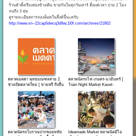
ร้านค้าตั้งเรียงสองข้างเดิน ขายกันในทุกวันเสาร์ ตั้งแต่เวลา บ่าย 2 โมง
จนถึง 3 ทุ่ม
ดูรายละเอียดการจองล็อคในลิ้งค์นี้นะครับ
http://www.xn--22cap5dwcq3d9ac1l0f.com/archives/21802
ตลาดเมตตา พุทธมณฑลสาย 2
ตลาดนัดรถไฟ เกษตร-นวมินทร์ [
ช่วงเปิดตลาดใหม่ [ ขายฟรี ถึงสิ้น
Train Night Market Kaset-
ปี 58 ]
Nawamin ] เร็วๆ นี้..
ตลาดนัดรถโบราณปากซอยหทัย
Ideamade Market ตลาดนัดมีไอ