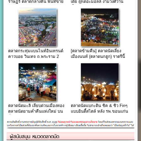
ราษฏร์ ตลาดกลางคืน พื้นที่ขาย
เดีย @เดอะมอลล์ งามวงศ์วาน
ของ 70-90 ฿
ชั้น.6
ตลาดกระทุ่มแบนไนท์อินเทรนด์
[ตลาดข้ามคืน] ตลาดนัดเลี่ยง
คาวบอย วินเทจ ถ.พระราม 2
เมืองนนท์ (ตลาดนกฮูก) ราตรีนี้
ยังอีกยาวไกล…
ตลาดนัดมะลิ เลียบด่วนเมืองทอง
ตลาดนัดแบกะดิน ชิค & ชิว Finๆ
ตลาดนัดยามค่ำคืนแห่งใหม่ บน
แบบอินดี้สไตล์ หลัง รพ.ขอนแก่น
พื้นที่กว่า 50 ไร่
ผู้สนับสนุน หมวดตลาดนัด