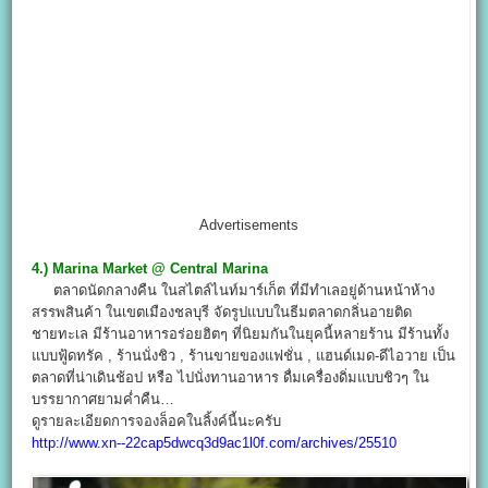
Advertisements
4.) Marina Market @ Central Marina
ตลาดนัดกลางคืน ในสไตล์ไนท์มาร์เก็ต ที่มีทำเลอยู่ด้านหน้าห้าง
สรรพสินค้า ในเขตเมืองชลบุรี จัดรูปแบบในธีมตลาดกลิ่นอายติด
ชายทะเล มีร้านอาหารอร่อยฮิตๆ ที่นิยมกันในยุคนี้หลายร้าน มีร้านทั้ง
แบบฟู้ดทรัค , ร้านนั่งชิว , ร้านขายของแฟชั่น , แฮนด์เมด-ดีไอวาย เป็น
ตลาดที่น่าเดินช้อป หรือ ไปนั่งทานอาหาร ดื่มเครื่องดิ่มแบบชิวๆ ใน
บรรยากาศยามค่ำคืน…
ดูรายละเอียดการจองล็อคในลิ้งค์นี้นะครับ
http://www.xn--22cap5dwcq3d9ac1l0f.com/archives/25510