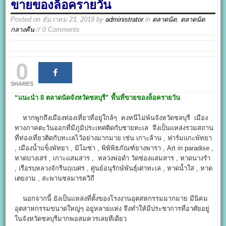
ขายของล็อครายวัน
Posted on
ธันวาคม 23, 2019
by
administrator
in
ตลาดนัด
,
ตลาดนัด
กลางคืน
// 0 Comments
0
SHARES
“แนะนำ 8 ตลาดนัดจังหวัดชลบุรี” พื้นที่ขายของล็อครายวัน
หากพูกถึงเมืองท่องเที่ยวที่อยู่ใกล้ๆ คงหนีไม่พ้นจังหวัดชลบุรี เมือง
ทางภาคตะวันออกที่มีภูมิประเทศติดกับชายทะเล จึงเป็นแหล่งรวมสถาน
ที่ท่องเที่ยวติดกับทะเลไว้อย่างมากมาย เช่น เกาะล้าน , ฟาร์มแกะพัทยา
, เมืองน้ำแข็งพัทยา , มิโมซ่า , พิพิพิธภัณฑ์ยางพารา , Art in paradise ,
หาดบางเสร่ , เกาะแสมสาร , หลวงพ่อดำ วัดช่องแสมสาร , หาดนางรำ
, เรือรบหลวงจักรีนฤเบศร , ศูนย์อนุรักษ์พันธุ์เต่าทะเล , หาดน้ำใส , หาด
เตยงาม , สะพานชลมารควิถี
นอกจากนี้ ยังเป็นแหล่งที่ตั้งของโรงงานอุตสหกรรมมากมาย มีนิคม
อุตสาหกรรมขนาดใหญ่ๆ อยู่หลายแห่ง จึงทำให้มีประชาการที่อาศัยอยู่
ในจังหวัดชลบุรีมากพอสมควรเลยทีเดียว