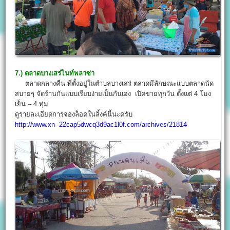
7.) ตลาดบางเสร่ไนท์พลาซ่า
ตลาดกลางคืน ที่ตั้งอยู่ในตำบลบางเสร่ ตลาดมีลักษณะแบบตลาดนัด
สบายๆ จัดร้านกันแบบเรียบง่ายเป็นกันเอง เปิดขายทุกวัน ตั้งแต่ 4 โมง
เย็น – 4 ทุ่ม
ดูรายละเอียดการจองล็อคในลิ้งค์นี้นะครับ
http://www.xn--22cap5dwcq3d9ac1l0f.com/archives/21814