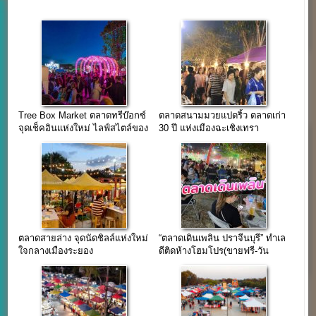
Tree Box Market ตลาดทรีบ๊อกซ์
ตลาดสนามมวยแปดริ้ว ตลาดเก่า
จุดเช็คอินแห่งใหม่ ไลฟ์สไตล์ของ
30 ปี แห่งเมืองฉะเชิงเทรา
คนอินเทรนด์
ตลาดสายล่าง จุดนัดชิลล์แห่งใหม่
“ตลาดเดินเพลิน ปราจีนบุรี” ทำเล
ใจกลางเมืองระยอง
ดีติดห้างโฮมโปร(ขายฟรี-วัน
พฤหัส)