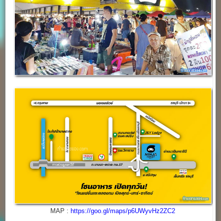
MAP :
https://goo.gl/maps/p6UWyvHz2ZC2