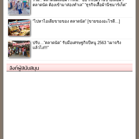
ตลาดนัด ต้องเข้ามาส่องทำเล” “ธุรกิจเสื้อผ้านีชมาร์เก็ต”
“ไปหาไอเดียขายของ ตลาดนัด” [ขายของอะไรดี…]
ปรับ…”ตลาดนัด” รับมือเศรษฐกิจปีหนู 2563 “เผาจริง
แล้วไง!!!”
ลิงก์ผู้สนับสนุน