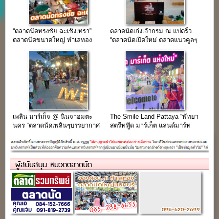
“ตลาดนัดทรงชัย ฉะเชิงเทรา”
ตลาดนัดเก่งเจ้ากรม ณ แปดริ้ว
ตลาดนัดขนาดใหญ่ ทำเลทอง
“ตลาดนัดเปิดใหม่ ตลาดแนวคูลๆ
ใจกลางเมือง
ฮิปๆ แหล่งแฮงค์เอ้าท์หลังทำงาน”
เพลิน มาร์เก็จ @ นินจาอมตะ
The Smile Land Pattaya “พัทยา
นคร “ตลาดนัดเพลินๆบรรยากาศ
สตรีทฟู๊ด มาร์เก็ต แลนด์มาร์ท
ชิวๆ สินค้าวินเทจ,ของแต่งบ้าน”
แห่งของเมืองพัทยา”
ผู้สนับสนุน หมวดตลาดนัด