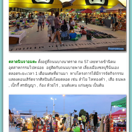
ตลาดนินจาอมตะ
ตั้งอยู่ที่ถนนบางนาตราด กม 57 เลยทางเข้านิคม
อุตสาหกรรมไปหน่อย อยู่ติดกับถนนบายพาส เลี่ยงเมืองชลบุรีนั่นเอง
ตลอดระยะเวลา 1 เดือนเศษที่ผ่านมา ทางโครงการได้มีการจัดกิจกรรม
แสดงคอนเสิร์ตจากศิลปินดังโดยตลอด เช่น ลำไย ไหทองคำ , เสือ ธนพล
, เป็กกี้ ศรธัญญา , ก้อง ห้วยไร่ , มนต์แคน แก่นคูณ เป็นต้น