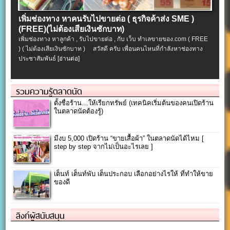
เพิ่มช่องทาง หาคนรับไปขายต่อ ( ธุรกิจค้าส่ง SME )
(FREE)(ไม่ต้องเสียเงินซักบาท)
เพิ่มช่องทาง หาลูกค้า , รับไปขายต่อ , กับ เว็บ ทำเลขายของ.com ( FREE
) ( ไม่ต้องเสียเงินซักบาท ) สวัสดี ครับ เพื่อนคนไหนที่กำลังหาช่องทาง
ประชาสัมพันธ์
[อ่านต่อ]
รวมความรู้ตลาดนัด
ตั้งชื่อร้าน…ให้เรียกทรัพย์ (เทคนิคเริ่มต้นของคนเปิดร้าน
ในตลาดนัดต้องรู้)
มีงบ 5,000 เปิดร้าน “ขายเสื้อผ้า” ในตลาดนัดได้ไหม [
step by step จากไม่เป็นอะไรเลย ]
เต็นท์ เต็นท์พับ เต็นประกอบ เลือกอย่างไรให้ ที่ทำให้ขาย
ของดี
ลิงก์ผู้สนับสนุน