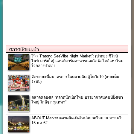
ตลาดนัดแนะนำ
รีวิว “Patong SeeVibe Night Market”: (ป่าตอง ซีไวบ์
ไนท์ มาร์เก็ต) แลนด์มาร์คอาหารและไลฟ์สไตล์แห่งใหม่
ใจกลางป่าตอง
จัดระบบเพิ่มมาตรการในตลาดนัด สู้โควิด19 (แบบเต็ม
ระบบ)
ตลาดคลองเล “ตลาดนัดเปิดใหม่ บรรยากาศแคมป์ปิ้งเขา
ใหญ่ ใกล้ๆ กรุงเทพฯ”
ABOUT Market ตลาดนัดเปิดใหม่แยกศรีสมาน ขายฟรี
15 พค.62