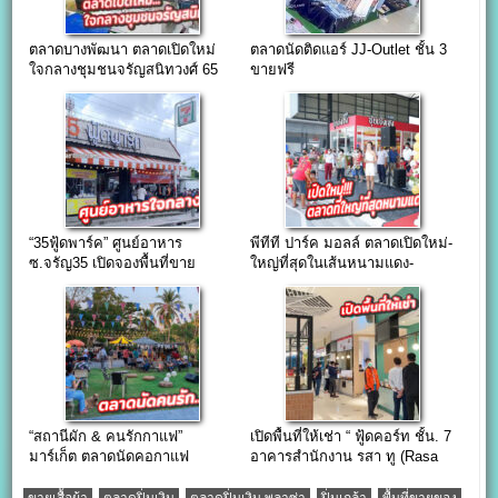
ตลาดบางพัฒนา ตลาดเปิดใหม่
ตลาดนัดติดแอร์ JJ-Outlet ชั้น 3
ใจกลางชุมชนจรัญสนิทวงศ์ 65
ขายฟรี
“35ฟู้ดพาร์ค” ศูนย์อาหาร
พีทีที ปาร์ค มอลล์ ตลาดเปิดใหม่-
ซ.จรัญ35 เปิดจองพื้นที่ขาย
ใหญ่ที่สุดในเส้นหนามแดง-
อาหาร ขนาด 2×2 เมตร
บางพลี
“สถานีผัก & คนรักกาแฟ”
เปิดพื้นที่ให้เช่า “ ฟู้ดคอร์ท ชั้น. 7
มาร์เก็ต ตลาดนัดคอกาแฟ
อาคารสำนักงาน รสา ทู (Rasa
บรรยากาศสบายๆในสวน ย่าน
Two) ”
พุทธมณฑล