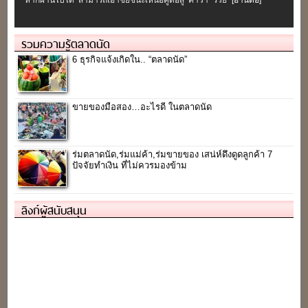
หากผ่านไปได้ สามารถเอาชัยชนะเหนือคู่ต่อสู้ คำว่า “รวย”
[อ่านต่อ]
รวมความรู้ตลาดนัด
6 ธุรกิจแจ้งเกิดใน.. “ตลาดนัด”
ขายของมือสอง…อะไรดี ในตลาดนัด
ร่มตลาดนัด,ร่มแม่ค้า,ร่มขายของ เสน่ห์ดึงดูดลูกค้า 7
ปัจจัยทำเงิน ที่ไม่ควรมองข้าม
ลิงก์ผู้สนับสนุน