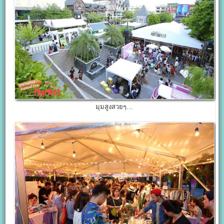
มุมสูงสวยๆ…