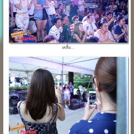
เคลิ้ม…