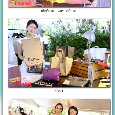
เสื้อก็สวย…คนขายก็สวย
REALL