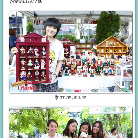
โทรศัพท์.1797 กด6
ตุ๊กตาน่าสะสมมาก