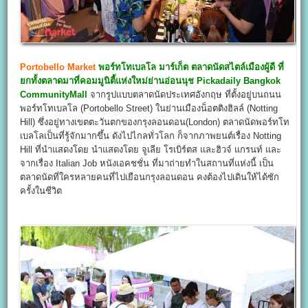
Portobello Market
พอร์ทโทเบลโล มาร์เก็ต ตลาดนัดสไตล์เมืองผู้ดี ที่
ยกทั้งตลาดมาที่คอมมูนิตี้แห่งใหม่ย่านอ่อนนุช Pickadaily Bangkok
CommunityMall
จากรูปแบบตลาดนัดประเทศอังกฤษ ที่ตั้งอยู่บนถนน
พอร์ทโทเบลโล (Portobello Street) ในย่านเมืองน็อตติงฮิลล์ (Notting
Hill) ซึ่งอยู่ทางเขตตะวันตกของกรุงลอนดอน(London) ตลาดนัดพอร์ทโท
เบลโลเป็นที่รู้จักมากขึ้น ดังไปไกลทั่วโลก ก็จากภาพยนต์เรื่อง Notting
Hill ที่นำแสดงโดย นำแสดงโดย จูเลีย โรเบิร์ตส และฮิวจ์ แกรนท์ และ
จากเรื่อง Italian Job หนังเอคชชั่น ที่มาถ่ายทำในสถานที่แห่งนี้ เป็น
ตลาดนัดที่ใครหลายคนที่ไปเยือนกรุงลอนดอน คงต้องไปเดินให้ได้ซัก
ครั้งในชีวิต