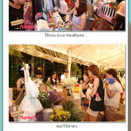
ให้เถอะน่ะเอาสองดันเลย….
ดอกไม้สวยๆ