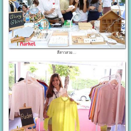
สี่สาวสวย…