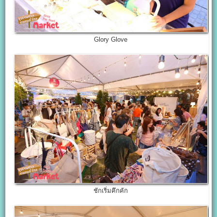
Glory Glove
ชักเริ่มคึกคัก