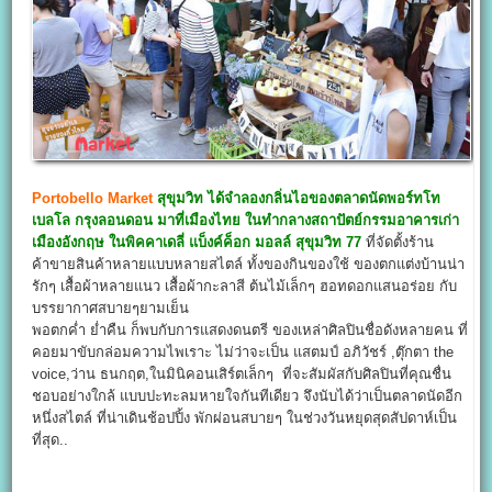
Portobello Market
สุขุมวิท ได้จำลองกลิ่นไอของตลาดนัดพอร์ทโท
เบลโล กรุงลอนดอน มาที่เมืองไทย
ในทำกลางสถาปัตย์กรรมอาคารเก่า
เมืองอังกฤษ ในพิคคาเดลี่ แบ็งค์ค็อก มอลล์ สุขุมวิท 77
ที่จัดตั้งร้าน
ค้าขายสินค้าหลายแบบหลายสไตล์ ทั้งของกินของใช้ ของตกแต่งบ้านน่า
รักๆ เสื้อผ้าหลายแนว เสื้อผ้ากะลาสี ต้นไม้เล็กๆ ฮอทดอกแสนอร่อย กับ
บรรยากาศสบายๆยามเย็น
พอตกค่ำ ย่ำคืน ก็พบกับการแสดงดนตรี ของเหล่าศิลปินชื่อดังหลายคน ที่
คอยมาขับกล่อมความไพเราะ ไม่ว่าจะเป็น แสตมป์ อภิวัชร์ ,ตุ๊กตา the
voice,ว่าน ธนกฤต,ในมินิคอนเสิร์ตเล็กๆ ที่จะสัมผัสกับศิลปินที่คุณชื่น
ชอบอย่างใกล้ แบบปะทะลมหายใจกันทีเดียว จึงนับได้ว่าเป็นตลาดนัดอีก
หนึ่งสไตล์ ที่น่าเดินช้อปปิ้ง พักผ่อนสบายๆ ในช่วงวันหยุดสุดสัปดาห์เป็น
ที่สุด..