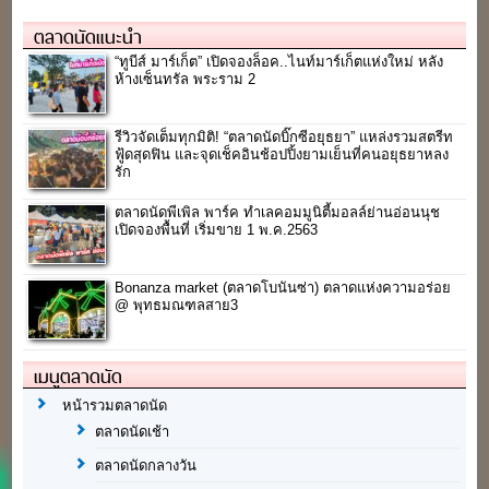
ตลาดนัดแนะนำ
“ทูบีส์ มาร์เก็ต” เปิดจองล็อค..ไนท์มาร์เก็ตแห่งใหม่ หลัง
ห้างเซ็นทรัล พระราม 2
รีวิวจัดเต็มทุกมิติ! “ตลาดนัดบิ๊กซีอยุธยา” แหล่งรวมสตรีท
ฟู้ดสุดฟิน และจุดเช็คอินช้อปปิ้งยามเย็นที่คนอยุธยาหลง
รัก
ตลาดนัดพีเพิล พาร์ค ทำเลคอมมูนิตี้มอลล์ย่านอ่อนนุช
เปิดจองพื้นที่ เริ่มขาย 1 พ.ค.2563
Bonanza market (ตลาดโบนันซ่า) ตลาดแห่งความอร่อย
@ พุทธมณฑลสาย3
เมนูตลาดนัด
หน้ารวมตลาดนัด
ตลาดนัดเช้า
ตลาดนัดกลางวัน