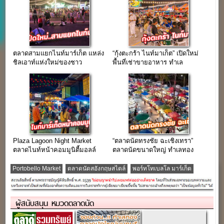
ตลาดสามแยกไนท์มาร์เก็ต แหล่ง
“กุ้งตะกร้า ไนท์มาเก็ต” เปิดใหม่
ชิลเอาท์แห่งใหม่ของชาว
พื้นที่เช่าขายอาหาร ทำเล
ติวานนท์
ลำลูกกา คลอง2
Plaza Lagoon Night Market
“ตลาดนัดทรงชัย ฉะเชิงเทรา”
ตลาดไนท์หน้าคอมมูนิตี้มอลล์
ตลาดนัดขนาดใหญ่ ทำเลทอง
ย่านลาดพร้าววังหิน
ใจกลางเมือง
Portobello Market
ตลาดนัดสอังกฤษสไตล์
พอร์ทโทเบลโล มาร์เก็ต
ผู้สนับสนุน หมวดตลาดนัด