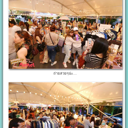
ถ่ายสวยๆน่ะ…