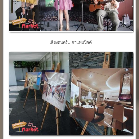
เสียงดนตรี…กาแฟแบ็กค์