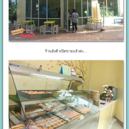
ร้านฮังคิวเปิดขายแล้วค่ะ…