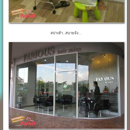
สปาเท้า..สบายจัง…