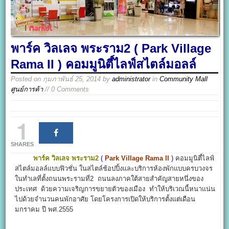
พาร์ค วิลเลจ พระราม2 ( Park Village
Rama II ) คอมมูนิตี์ไลฟ์สไตล์มอลล์
Posted on
กุมภาพันธ์ 25, 2014
by
administrator
in
Community Mall
ศูนย์การค้า
// 0 Comments
1
SHARES
พาร์ค วิลเลจ พระราม2
(
Park Village Rama II
)
คอมมูนิตี์ไลฟ์
สไตล์มอลล์แบบฟิวชั่น ในสไตล์ช้อปปิ้งและบริการห้องพักแบบครบวงจร
ในทำเลที่ตั้งถนนพระรามที่2 ถนนลงภาคใต้สายสำคัญสายหนึ่งของ
ประเทศ ด้วยความเจริญการขยายตัวของเมือง ทำให้บริเวณนี้หนาแน่น
ไปด้วยจำนวนคนพักอาศัย โดยโครงการเปิดให้บริการตั้งแต่เดือน
มกราคม ปี พศ.2555