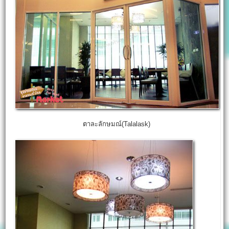
ตาละลักษมณ์(Talalask)