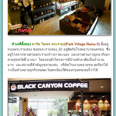
ทำเลที่ตั้งของ
พาร์ค วิลเลจ พระราม2
(
Park Village Rama II
)
ตั้งอยู่
ถนนพระรามสอง ซอยพระรามสอง_62 อยู่ติดกับโรงพยาบาลนครธน ซึ่ง
อยู่ไกลจากทางด่วนพระรามเก้า-ดาวคะนอง และทางด่วนกาญจนาภิเษก
สายสุขสวัสดิ์-บางนา โดยรอบตัวโครงการมีบ้านพักอาศัยเป็นจำนวน
มาก และสถานที่สำคัญๆหลายแห่ง, บริษัทโรงงานหลายขนาดเรียกได้
ว่าเป็นทำเลย่ายธุรกิจเขตตะวันตกเฉียงใต้ของกรุงเทพเลยก็ว่าได้