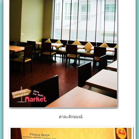
ตาละลักษมณ์