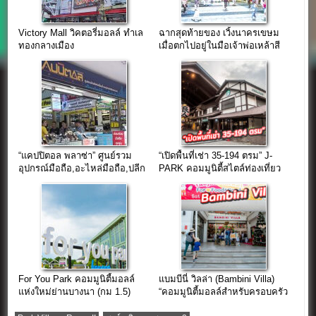
Victory Mall วิคตอรี่มอลล์ ทำเล
ฉากสุดท้ายของ เวิ้งนาครเขษม
ทองกลางเมือง
เมื่อตกไปอยู่ในมือเจ้าพ่อเหล้าสี
เจริญ สิริวัฒนภักดี
“แคปปิตอล พลาซ่า” ศูนย์รวม
“เปิดพื้นที่เช่า 35-194 ตรม” J-
อุปกรณ์มือถือ,อะไหล่มือถือ,ปลีก
PARK คอมมูนิตี้สไตล์ท่องเที่ยว
และส่ง ใจกลางย่านคลองถม
แหล่งช้อปใกล้กรุงเทพฯ
เสือป่า
For You Park คอมมูนิตี้มอลล์
แบมบีนี่ วิลล่า (Bambini Villa)
แห่งใหม่ย่านบางนา (กม 1.5)
“คอมมูนิตี้มอลล์สำหรับครอบครัว
ยุคใหม่ใจกลางกรุงเทพฯ”