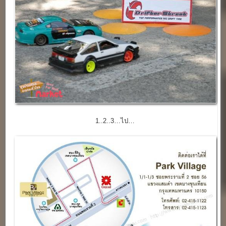
1..2..3…ไป…