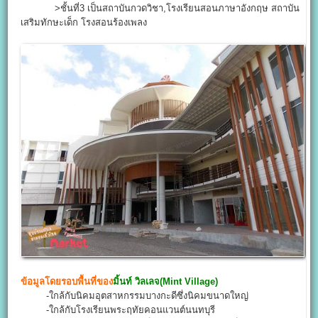
>ชั้นที่3 เป็นสถาบันกวดวิชา,โรงเรียนสอนภาษาอังกฤษ สถาบัน
เสริมทักษะเด็ก โรงสอนร้องเพลง
ข้อมูลโดยรอบพื้นที่ของ
มิ้นท์ วิลเลจ(Mint Village)
-ใกล้กับนิคมอุตสาหกรรมบางกะดีซึ่งนิคมขนาดใหญ่
-ใกล้กับโรงเรียนพระฤทัยคอนแวนต์นนทบุรี