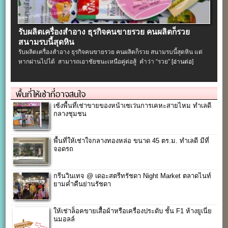
รับผลิตเครื่องสําอาง ธุรกิจคนขายรวย คนผลิตก็รวย
สนามรบนี้สุดหิน
รับผลิตเครื่องสําอาง ธุรกิจคนขายรวย คนผลิตก็รวย สนามรบนี้สุดหิน แต่
หากผ่านไปได้ สามารถเอาชัยชนะเหนือคู่ต่อสู้ คำว่า “รวย”
[อ่านต่อ]
พื้นที่ให้เช่าที่อาจสนใจ
เซ้งพื้นที่เช่าขายของหน้าเซเว่นการเคหะสายไหม ทำเลดี
กลางชุมชน
พื้นที่ให้เช่าใจกลางทองหล่อ ขนาด 45 ตร.ม. ทำเลดี มีที่
จอดรถ
กรีนวินเทจ @ เดอะสตรีทรัชดา Night Market ตลาดไนท์
ยามค่ำคืนย่านรัชดา
ให้เช่าล็อคขายเสื้อผ้าหรือเครื่องประดับ ชั้น F1 ห้างยูเนี่ย
นมอลล์