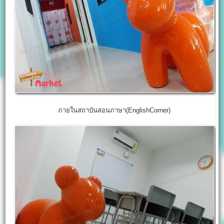
ภายในสถาบันสอนภาษา(EnglishCorner)