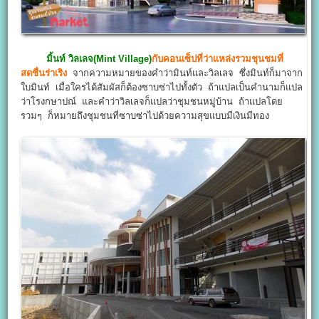
มิ้นท์ วิลเลจ(Mint Village)
กับคอนเซ็ปที่ว่าแหล่งรวมชุนชมที่
สดชื่นร่าเริง
จากความหมายของคำว่ามินท์และวิลเลจ ซึ่งมินท์ก็มาจาก
ใบมินท์ เมื่อใครได้สัมผัสก็ต้องซาบซ่าไปทั้งตัว ถ้าแปลเป็นคำนามก็แปล
ว่าโรงกษาปณ์ และคำว่าวิลเลจก็แปลว่าชุมชนหมู่บ้าน ถ้าแปลโดย
รวมๆ ก็หมายถึงชุมชนที่ซาบซ่าไปด้วยความสุขแบบมีเงินมีทอง