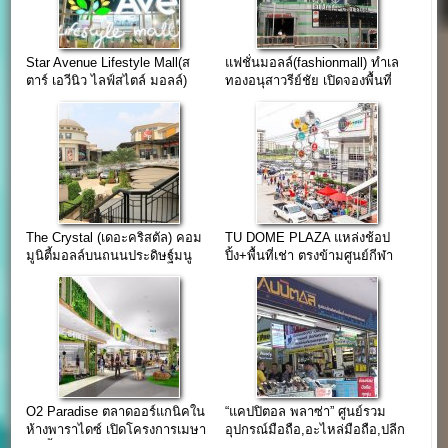
Star Avenue Lifestyle Mall(ส
แฟชั่นมอลล์(fashionmall) ทำเล
ตาร์ เอวีนิว ไลฟ์สไตล์ มอลล์)
ทองอนุสาวรีย์ชัย เปิดจองพื้นที่
เชียงใหม่
เช่า
The Crystal (เดอะคริสตัล) คอม
TU DOME PLAZA แหล่งช้อป
มูนิตี้มอลล์บนถนนประดิษฐ์มนู
ปิ้ง+พื้นที่เช่า ตรงข้ามศูนย์กีฬา
ธรรม
มหาวิทยาลัยธรรมศาสตร์
O2 Paradise ตลาดออร์แกนิคใน
“แคปปิตอล พลาซ่า” ศูนย์รวม
ห้างพาราไดซ์ เปิดโครงการเมษา
อุปกรณ์มือถือ,อะไหล่มือถือ,ปลีก
62 นี้
และส่ง ใจกลางย่านคลองถม