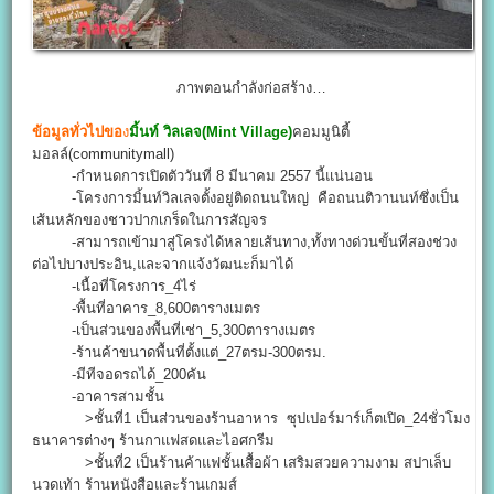
ภาพตอนกำลังก่อสร้าง…
ข้อมูลทั่วไปขอ
ง
มิ้นท์ วิลเลจ(Mint Village)
คอมมูนิตี้
มอลล์(communitymall)
-กำหนดการเปิดตัววันที่ 8 มีนาคม 2557 นี้แน่นอน
-โครงการมิ้นท์วิลเลจตั้งอยู่ติดถนนใหญ่ คือถนนติวานนท์ซึ่งเป็น
เส้นหลักของชาวปากเกร็ดในการสัญจร
-สามารถเข้ามาสู่โครงได้หลายเส้นทาง,ทั้งทางด่วนขั้นที่สองช่วง
ต่อไปบางประอิน,และจากแจ้งวัฒนะก็มาได้
-เนื้อที่โครงการ_4ไร่
-พื้นที่อาคาร_8,600ตารางเมตร
-เป็นส่วนของพื้นที่เช่า_5,300ตารางเมตร
-ร้านค้าขนาดพื้นที่ตั้งแต่_27ตรม-300ตรม.
-มีทีจอดรถได้_200คัน
-อาคารสามชั้น
>ชั้นที่1 เป็นส่วนของร้านอาหาร ซุปเปอร์มาร์เก็ตเปิด_24ชั่วโมง
ธนาคารต่างๆ ร้านกาแฟสดและไอศกรีม
>ชั้นที่2 เป็นร้านค้าแฟชั้นเสื้อผ้า เสริมสวยความงาม สปาเล็บ
นวดเท้า ร้านหนังสือและร้านเกมส์