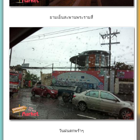
ยามเย็นสะพานพระรามสี่
วันฝนตกพรำๆ