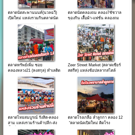
ตลาดนัดสะพานนนท์(นวลฉวี)
ตลาดนัดคลองถม คลอง7ชัชวาล
เปิดใหม่ แหล่งรวมกินตลาดนัด
ของกิน เสื้อผ้า-แฟชั่น คลองถม
เช้า-เย็น
เบ็ดเตล็ด ครบวงจร
ตลาดทรัพย์เพิ่ม ซอย
Zeer Street Market (ตลาดเซียร์
คลองหลวง21 (หงสกุล) ทำเลติด
สตรีท) แหล่งช้อปหลากสไตล์
คอนโดกว่า 1,000 ยูนิต
ตลาดนัดเย็นทำเลห้างดัง
ตลาดไทยสมบูรณ์ รังสิต-คลอง
ตลาดโรงเกลือ ลำลูกกา คลอง 12
สาม แหล่งรวมร้านค้าปลีก-ส่ง
“ตลาดนัดเปิดใหม่ ติดโรง
พื้นที่ค้าขายครบวงจร
พยาบาลลำลูกกาคลอง12”